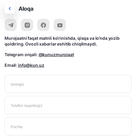
Aloqa
Murojaatni faqat matnli ko‘rinishda, qisqa va lo‘nda yozib
qoldiring. Ovozli xabarlar eshitib chiqilmaydi.
Telegram orqali:
@kunuzmurojaat
Email:
info@kun.uz
Ismingiz
Telefon raqamingiz
Pochta