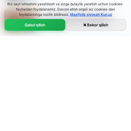
Biz sayt ishlashini yaxshilash va sizga qulaylik yaratish uchun cookies-
fayllardan foydalanamiz. Davom etish orqali siz cookies-dan
«Putin uchun yengil g‘alaba». Trampning
foydalanishga rozilik bildirasiz.
Maxfiylik siyosati Kun.uz
Rossiya prezidenti bilan muloqotiga jahon
matbuoti qanday munosabat bildirdi?
Qabul qilish
❌ Bekor qilish
20:09 / 20.05.2025
Utilizatsiya yig‘imi: bizda 3500 dollar,
boshqalarda-chi?
Ўзбекча
17:54 / 20.05.2025
O'zbekcha
Русский
English