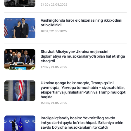
21:20 / 22.05.2025
Vashingtonda Isroil elchixonasining ikki xodimi
otib o‘ldirildi
16:51 / 22.05.2025
Shavkat Mirziyoyev Ukraina mojarosini
diplomatiya va muzokaralar yo‘li bilan hal etishga
chaqirdi
17:07 / 21.05.2025
Ukraina qonga belanmoqda, Tramp qo‘lini
yuvmoqda, Yevropa tomoshabin – siyosatchilar,
ekspertlar va jurnalistlar Putin va Tramp muloqoti
haqida
15:36 / 21.05.2025
Isroilga iqtisodiy bosim: Yevroittifoq savdo
imtiyozlarini qayta ko‘rib chiqadi. Britaniya erkin
savdo bo‘yicha muzokaralarni to‘xtatdi