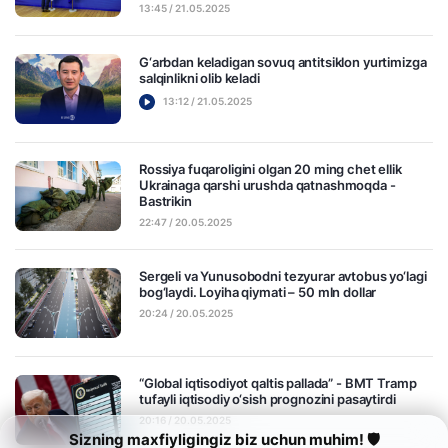
13:45 / 21.05.2025
G‘arbdan keladigan sovuq antitsiklon yurtimizga
salqinlikni olib keladi
13:12 / 21.05.2025
Rossiya fuqaroligini olgan 20 ming chet ellik
Ukrainaga qarshi urushda qatnashmoqda -
Bastrikin
22:47 / 20.05.2025
Sergeli va Yunusobodni tezyurar avtobus yo‘lagi
bog‘laydi. Loyiha qiymati – 50 mln dollar
20:24 / 20.05.2025
“Global iqtisodiyot qaltis pallada” - BMT Tramp
tufayli iqtisodiy o‘sish prognozini pasaytirdi
20:16 / 20.05.2025
Sizning maxfiyligingiz biz uchun muhim! 🛡