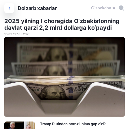
Dolzarb xabarlar
O'zbekcha
2025 yilning I choragida O‘zbekistonning
davlat qarzi 2,2 mlrd dollarga ko‘paydi
15:02 / 27.05.2025
Tramp Putindan norozi: nima gap o‘zi?