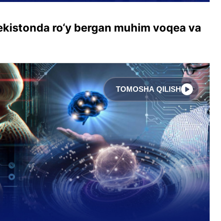
bekistonda ro‘y bergan muhim voqea va
TOMOSHA QILISH