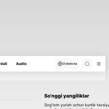
dali
Audio
O'zbekcha
So‘nggi yangiliklar
Sog'lom yurish uchun kunlik tavsiy