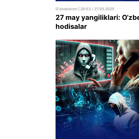
O‘zbekiston | 20:53 / 27.05.2025
27 may yangiliklari: O‘z
hodisalar