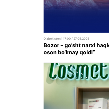
O‘zbekiston | 17:00 / 27.05.2025
Bozor – go‘sht narxi ha
oson bo‘lmay qoldi”