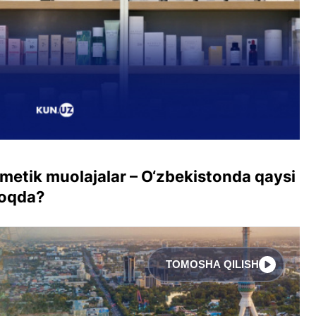
smetik muolajalar – O‘zbekistonda qaysi
moqda?
TOMOSHA QILISH