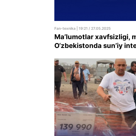
Fan-texnika | 19:21 / 27.05.2025
Ma’lumotlar xavfsizligi, 
O‘zbekistonda sun’iy inte