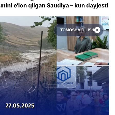
unini e’lon qilgan Saudiya – kun dayjesti
TOMOSHA QILISH