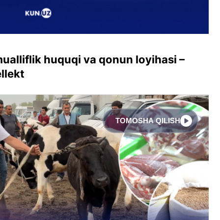
mualliflik huquqi va qonun loyihasi –
llekt
TOMOSHA QILISH