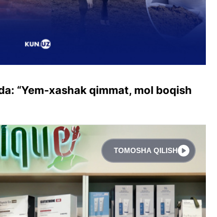
qida: “Yem-xashak qimmat, mol boqish
TOMOSHA QILISH