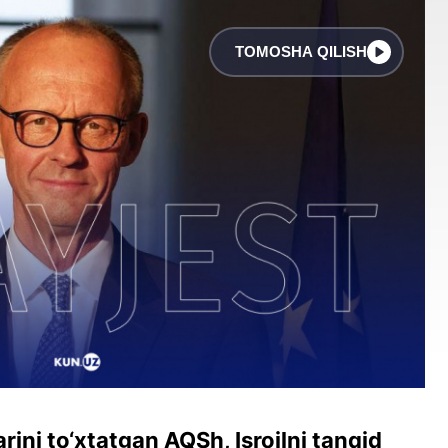
TOMOSHA QILISH
rini to‘xtatgan AQSh, Isroilni tanqid