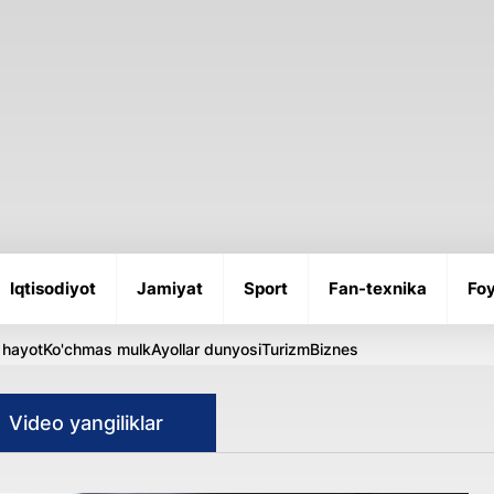
Iqtisodiyot
Jamiyat
Sport
Fan-texnika
Foy
 hayot
Ko'chmas mulk
Ayollar dunyosi
Turizm
Biznes
Video yangiliklar