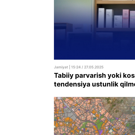
Jamiyat | 15:24 / 27.05.2025
Tabiiy parvarish yoki ko
tendensiya ustunlik qil