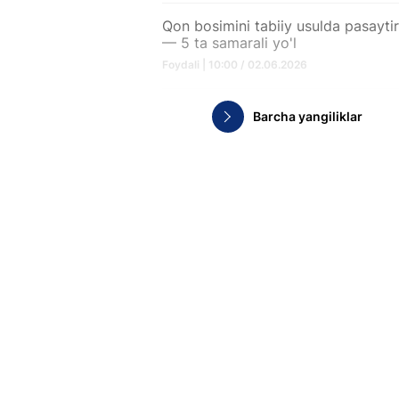
Qon bosimini tabiiy usulda pasaytir
— 5 ta samarali yo'l
Foydali | 10:00 / 02.06.2026
Barcha yangiliklar