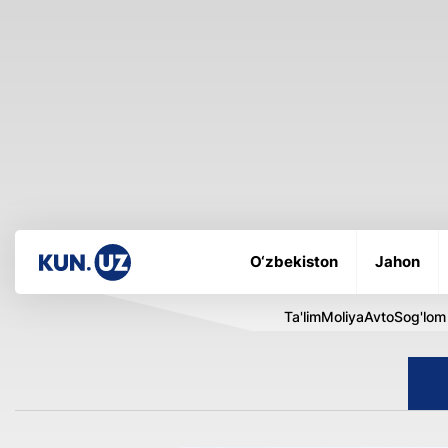
O‘zbekiston
Jahon
Ta'lim
Moliya
Avto
Sog'lom