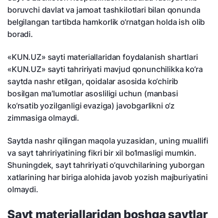
boruvchi davlat va jamoat tashkilotlari bilan qonunda
belgilangan tartibda hamkorlik o‘rnatgan holda ish olib
boradi.
«KUN.UZ» sayti materiallaridan foydalanish shartlari
«KUN.UZ» sayti tahririyati mavjud qonunchilikka ko‘ra
saytda nashr etilgan, qoidalar asosida ko‘chirib
bosilgan ma’lumotlar asosliligi uchun (manbasi
ko‘rsatib yozilganligi evaziga) javobgarlikni o‘z
zimmasiga olmaydi.
Saytda nashr qilingan maqola yuzasidan, uning muallifi
va sayt tahririyatining fikri bir xil bo‘lmasligi mumkin.
Shuningdek, sayt tahririyati o‘quvchilarining yuborgan
xatlarining har biriga alohida javob yozish majburiyatini
olmaydi.
Sayt materiallaridan boshqa saytlar