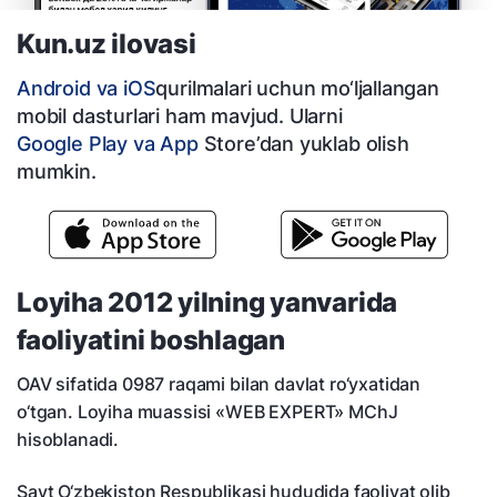
Kun.uz ilovasi
Android va iOS
qurilmalari uchun mo‘ljallangan
mobil dasturlari ham mavjud. Ularni
Google Play va App
Store’dan yuklab olish
mumkin.
Loyiha 2012 yilning yanvarida
faoliyatini boshlagan
OAV sifatida 0987 raqami bilan davlat ro‘yxatidan
o‘tgan. Loyiha muassisi «WEB EXPERT» MChJ
hisoblanadi.
Sayt O‘zbekiston Respublikasi hududida faoliyat olib