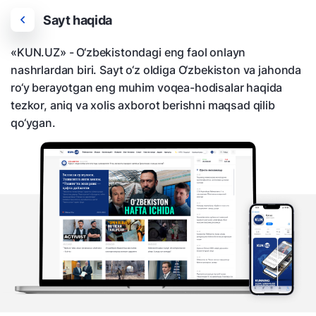
Sayt haqida
«KUN.UZ» - O‘zbekistondagi eng faol onlayn
nashrlardan biri. Sayt o‘z oldiga O‘zbekiston va jahonda
ro‘y berayotgan eng muhim voqea-hodisalar haqida
tezkor, aniq va xolis axborot berishni maqsad qilib
qo‘ygan.