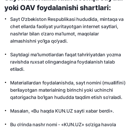
yoki OAV foydalanishi shartlari:
Sayt O‘zbekiston Respublikasi hududida, mintaqa va
chet ellarda faoliyat yuritayotgan internet saytlari,
nashrlar bilan o‘zaro ma’lumot, maqolalar
almashishni yo‘lga qo‘yadi.
Saytdagi ma’lumotlardan faqat tahririyatdan yozma
ravishda ruxsat olingandagina foydalanish talab
etiladi.
Materiallardan foydalanishda, sayt nomini (muallifini)
berilayotgan materialning birinchi yoki uchinchi
qatorigacha bo‘lgan hududda taqdim etish so‘raladi.
Masalan, «Bu haqda KUN.UZ sayti xabar berdi».
Bu o‘rinda nashr nomi - «KUN.UZ» so‘ziga havola