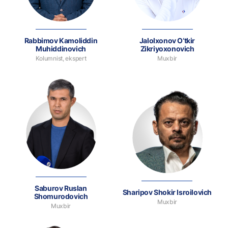
Rabbimov Kamoliddin
Jalolxonov O‘tkir
Muhiddinovich
Zikriyoxonovich
Kolumnist, ekspert
Muxbir
Saburov Ruslan
Sharipov Shokir Isroilovich
Shomurodovich
Muxbir
Muxbir