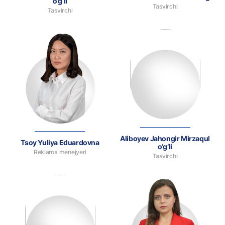
o‘g‘li
Tasvirchi
Tasvirchi
Aliboyev Jahongir Mirzaqul
Tsoy Yuliya Eduardovna
o‘g‘li
Reklama menejyeri
Tasvirchi