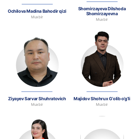
Shomirzayeva Dilshoda
Ochilova Madina Bahodir qizi
Shomirzayevna
Muxbir
Muxbir
Ziyayev Sarvar Shuhratovich
Majidov Shohrux G‘olib o‘g‘li
Muxbir
Muxbir