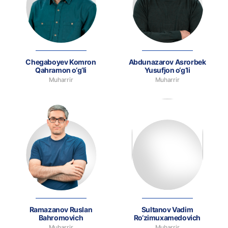
Chegaboyev Komron
Abdunazarov Asrorbek
Qahramon o‘g‘li
Yusufjon o‘g‘li
Muharrir
Muharrir
Ramazanov Ruslan
Sultanov Vadim
Bahromovich
Ro‘zimuxamedovich
Muharrir
Muharrir