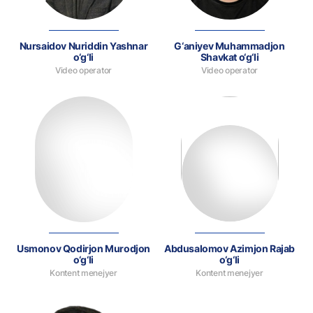
Nursaidov Nuriddin Yashnar
G‘aniyev Muhammadjon
o‘g‘li
Shavkat o‘g‘li
Video operator
Video operator
Usmonov Qodirjon Murodjon
Abdusalomov Azimjon Rajab
o‘g‘li
o‘g‘li
Kontent menejyer
Kontent menejyer