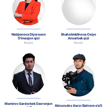
Nabijonova Diyoraxon
Shahobiddinova Osiyo
O‘lmasjon qizi
Anvarbek qizi
Muxbir
Muxbir
Mamirov Sardorbek Davronjon
Almurodov Asror Bahrom o‘g‘li