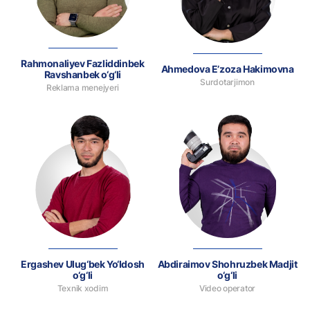
Rahmonaliyev Fazliddinbek
Ahmedova E’zoza Hakimovna
Ravshanbek o‘g‘li
Surdotarjimon
Reklama menejyeri
Ergashev Ulug‘bek Yo‘ldosh
Abdiraimov Shohruzbek Madjit
o‘g‘li
o‘g‘li
Texnik xodim
Video operator