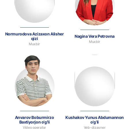
Normurodova Azizaxon Alisher
Nagina Vera Petrovna
qizi
Muxbir
Muxbir
Anvarov Boburmirzo
Kushakov Yunus Abdumannon
Baxtiyorjon o‘g‘li
o‘g‘li
Video operator
Veb-dizayner