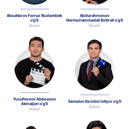
Absattarov Farrux Rustambek
Abdurahmonov
o‘g‘li
Normuhammadali Botirali o‘g‘li
Muxbir
Muxbir
Yusufxonov Abbosxon
Samatov Ibrohim Ixtiyor o‘g‘li
Akmaljon o‘g‘li
Muxbir
Muxbir