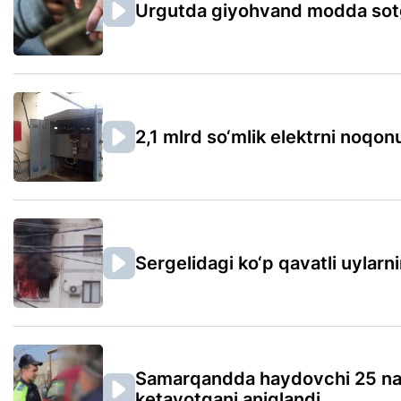
Urgutda giyohvand modda sotga
2,1 mlrd so‘mlik elektrni noqonu
Sergelidagi ko‘p qavatli uylarn
Samarqandda haydovchi 25 naf
ketayotgani aniqlandi