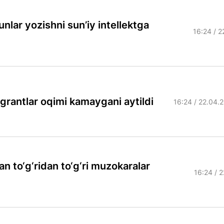
unlar yozishni sun’iy intellektga
16:24 / 
grantlar oqimi kamaygani aytildi
16:24 / 22.04.
an to‘g‘ridan to‘g‘ri muzokaralar
16:24 / 