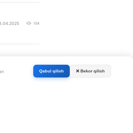
08.04.2025
154
❌ Bekor qilish
Qabul qilish
dan
ishi mumkin.
‘chasi, 1-Charx Kamolon MFY, 12-uy. Elektron manzil:
info@kun.uz
.