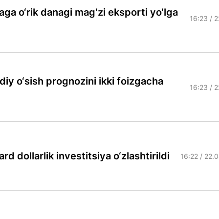
ga o‘rik danagi mag‘zi eksporti yo‘lga
16:23 / 
diy o‘sish prognozini ikki foizgacha
16:23 / 
rd dollarlik investitsiya o‘zlashtirildi
16:22 / 22.