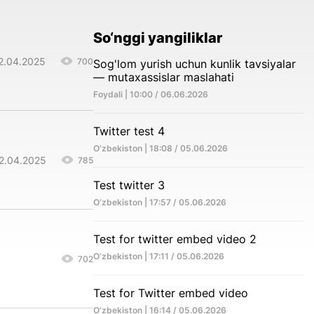
So‘nggi yangiliklar
22.04.2025
700
Sog'lom yurish uchun kunlik tavsiyalar
— mutaxassislar maslahati
Foydali | 10:00 / 06.06.2026
Twitter test 4
O‘zbekiston | 18:08 / 05.06.2026
22.04.2025
785
Test twitter 3
O‘zbekiston | 17:57 / 05.06.2026
Test for twitter embed video 2
O‘zbekiston | 17:11 / 05.06.2026
702
Test for Twitter embed video
O‘zbekiston | 16:14 / 05.06.2026