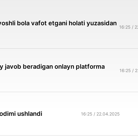
oshli bola vafot etgani holati yuzasidan
16:25 / 
ay javob beradigan onlayn platforma
16:25 / 
xodimi ushlandi
16:25 / 22.04.2025