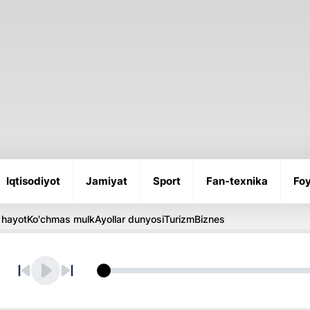
Iqtisodiyot
Jamiyat
Sport
Fan-texnika
Foy
 hayot
Ko'chmas mulk
Ayollar dunyosi
Turizm
Biznes