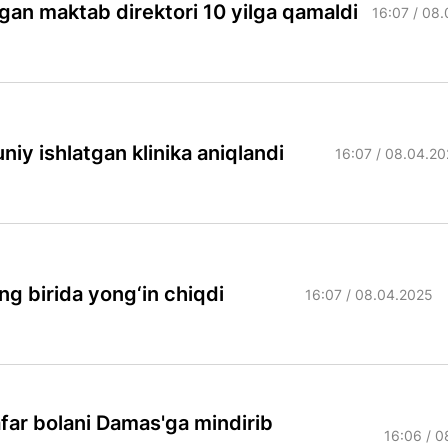
n maktab direktori 10 yilga qamaldi
16:07 / 08
niy ishlatgan klinika aniqlandi
16:07 / 08.04.2
ing birida yong‘in chiqdi
16:07 / 08.04.2025
ar bolani Damas'ga mindirib
16:06 / 