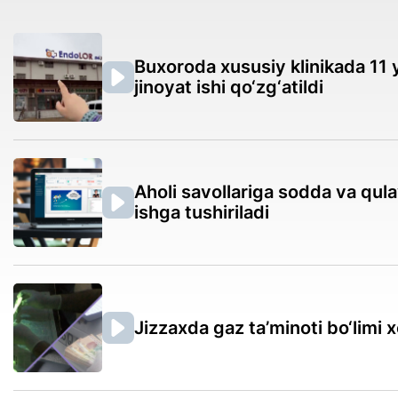
Buxoroda xususiy klinikada 11 y
jinoyat ishi qo‘zg‘atildi
Aholi savollariga sodda va qul
ishga tushiriladi
Jizzaxda gaz ta’minoti bo‘limi 