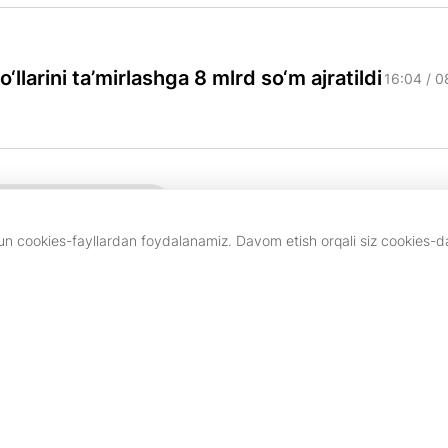
llarini ta’mirlashga 8 mlrd so‘m ajratildi
16:04 / 
Yana yuklash
chun cookies-fayllardan foydalanamiz. Davom etish orqali siz cookies-
eklama
Kun.uz jamoasi
boshqa shakllarda foydalanish faqat tahririyat yozma roziligi bilan amalga oshiril
MCHJ. Tahririyat manzili: 100043, Toshkent shahri, Chilonzor tumani, Novza ko
egishli va ular Kun.uz tahririyati nuqtayi nazarini ifoda etmasligi mumkin.
uquqlari asosida eʼlon qilinganligini bildiradi.