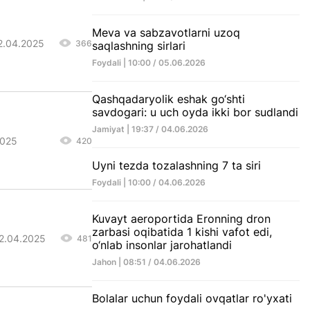
Meva va sabzavotlarni uzoq
22.04.2025
366
saqlashning sirlari
Foydali | 10:00 / 05.06.2026
Qashqadaryolik eshak go‘shti
savdogari: u uch oyda ikki bor sudlandi
Jamiyat | 19:37 / 04.06.2026
2025
420
Uyni tezda tozalashning 7 ta siri
Foydali | 10:00 / 04.06.2026
Kuvayt aeroportida Eronning dron
zarbasi oqibatida 1 kishi vafot edi,
22.04.2025
481
o‘nlab insonlar jarohatlandi
Jahon | 08:51 / 04.06.2026
Bolalar uchun foydali ovqatlar ro'yxati