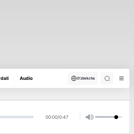
dali
Audio
O'zbekcha
00:00
/
0:47