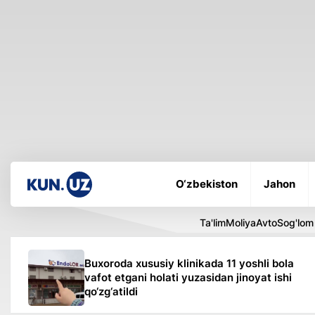
O‘zbekiston
Jahon
Ta'lim
Moliya
Avto
Sog'lom
Buxoroda xususiy klinikada 11 yoshli bola
vafot etgani holati yuzasidan jinoyat ishi
qo‘zg‘atildi