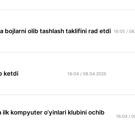
bojlarni olib tashlash taklifini rad etdi
16:05 / 0
 ketdi
16:04 / 08.04.2025
ilk kompyuter o‘yinlari klubini ochib
16:04 / 