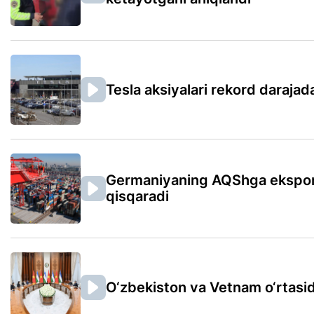
Tesla aksiyalari rekord daraja
Germaniyaning AQShga eksporti 
qisqaradi
O‘zbekiston va Vetnam o‘rtasida