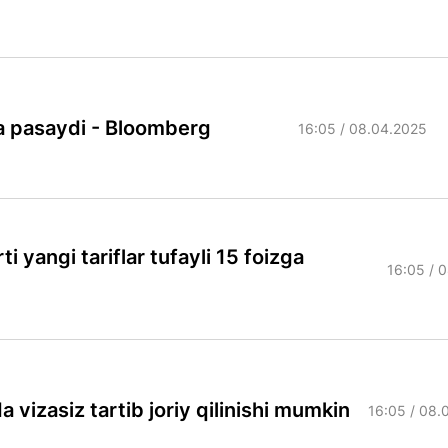
da pasaydi - Bloomberg
16:05 / 08.04.2025
yangi tariflar tufayli 15 foizga
16:05 / 
 vizasiz tartib joriy qilinishi mumkin
16:05 / 08.