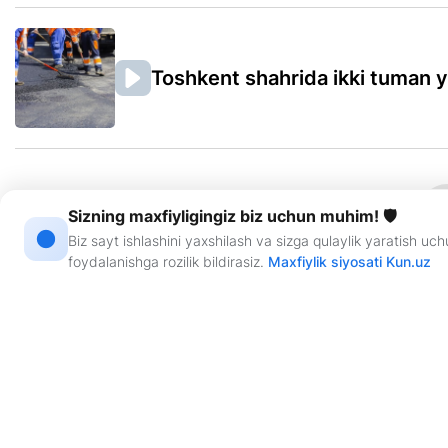
Toshkent shahrida ikki tuman yo‘
Sizning maxfiyligingiz biz uchun muhim! 🛡
Biz sayt ishlashini yaxshilash va sizga qulaylik yaratish u
foydalanishga rozilik bildirasiz.
Maxfiylik siyosati Kun.uz
Sayt haqida
RSS
Aloqa
R
“KUN.UZ” saytida eʼlon qilingan materiallardan nusxa koʻchirish, tarqatish va 
Guvohnoma: №0987. Berilgan sanasi: 22.06.2015-yil. Muassis: “WEB EXPERT” 
Saytda eʼlon qilinayotgan mualliflik maqolalarida keltirilgan fikrlar muallifga t
Ⓣ - maqola va materiallarda qo‘yilgan mazkur belgi ularning tijorat va reklama h