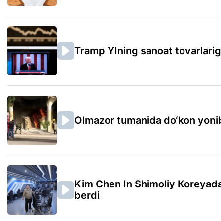
Tramp YIning sanoat tovarlariga 
Olmazor tumanida do‘kon yonib
Kim Chen In Shimoliy Koreyada 
berdi