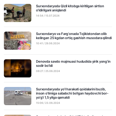
Surxondaryoda Qizil kitobga kiritilgan sirtlon
o‘ldirilgani aniqlandi
14:54 / 15.07.2024
Surxondaryo va Farg‘onada Tojikistondan olib
kelingan 25 kgdan ortiq gashish musodara qilindi
10:41 / 29.06.2024
Denovda savdo majmuasi hududida yirik yong‘in
sodir bo‘ldi
08:27 / 25.06.2024
Surxondaryoda yo‘l harakati qoidalarini buzib,
inson o‘limiga sababchi bo‘lgan haydovchi bor-
yo‘g‘i 1,5 yilga qamaldi
15:06 / 23.06.2024