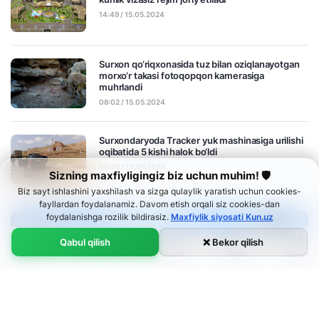
14:49 / 15.05.2024
Surxon qo‘riqxonasida tuz bilan oziqlanayotgan
morxo‘r takasi fotoqopqon kamerasiga
muhrlandi
08:02 / 15.05.2024
Surxondaryoda Tracker yuk mashinasiga urilishi
oqibatida 5 kishi halok bo‘ldi
09:48 / 13.05.2024
Sizning maxfiyligingiz biz uchun muhim! 🛡
Biz sayt ishlashini yaxshilash va sizga qulaylik yaratish uchun cookies-
fayllardan foydalanamiz. Davom etish orqali siz cookies-dan
foydalanishga rozilik bildirasiz.
Maxfiylik siyosati Kun.uz
Qabul qilish
❌ Bekor qilish
Audio
Bosh sahifa
Menyu
Lenta
Ko‘rsatuvlar