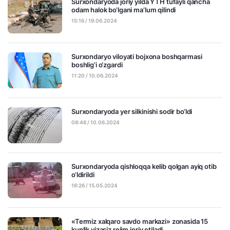
Surxondaryoda joriy yilda YTH tufayli qancha
odam halok bo‘lgani ma’lum qilindi
15:16 / 19.06.2024
Surxondaryo viloyati bojxona boshqarmasi
boshlig‘i o‘zgardi
11:20 / 10.06.2024
Surxondaryoda yer silkinishi sodir bo‘ldi
08:46 / 10.06.2024
Surxondaryoda qishloqqa kelib qolgan ayiq otib
o‘ldirildi
16:26 / 15.05.2024
«Termiz xalqaro savdo markazi» zonasida 15
kunlik vizasiz rejim joriy etiladi