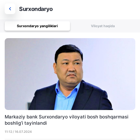
Surxondaryo
Surxondaryo yangiliklari
Viloyat haqida
Markaziy bank Surxondaryo viloyati bosh boshqarmasi
boshlig‘i tayinlandi
11:12 / 16.07.2024