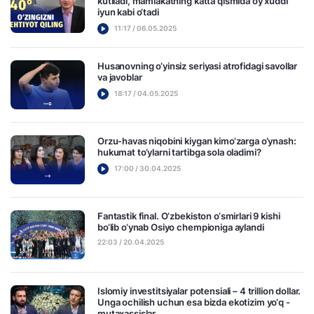
kutiladi, mamlakatning katta qismida oy xuddi
iyun kabi o‘tadi
11:17 / 06.05.2025
Husanovning o‘yinsiz seriyasi atrofidagi savollar
va javoblar
18:17 / 04.05.2025
Orzu-havas niqobini kiygan kimo‘zarga o‘ynash:
hukumat to‘ylarni tartibga sola oladimi?
17:00 / 30.04.2025
Fantastik final. O‘zbekiston o‘smirlari 9 kishi
bo‘lib o‘ynab Osiyo chempioniga aylandi
22:03 / 20.04.2025
Islomiy investitsiyalar potensiali – 4 trillion dollar.
Unga ochilish uchun esa bizda ekotizim yo‘q -
mutaxassislar