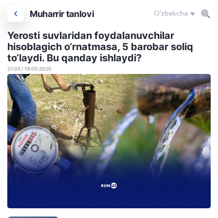
Muharrir tanlovi
O'zbekcha
Yerosti suvlaridan foydalanuvchilar
hisoblagich o‘rnatmasa, 5 barobar soliq
to‘laydi. Bu qanday ishlaydi?
21:05 / 19.05.2025