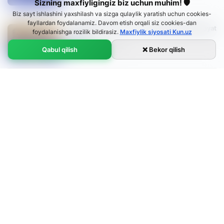
Sizning maxfiyligingiz biz uchun muhim! 🛡
Biz sayt ishlashini yaxshilash va sizga qulaylik yaratish uchun cookies-
fayllardan foydalanamiz. Davom etish orqali siz cookies-dan
100 ming dollarlik “o‘yin”: Marg‘ilondagi bir jinoyat
foydalanishga rozilik bildirasiz.
Maxfiylik siyosati Kun.uz
tafsiloti
17:21 / 05.04.2025
Qabul qilish
❌ Bekor qilish
“Gold terapi” izidan Tailandda yoxud
Xayrulla Kasimov kirdikorlari – 3-qism
Ўзбекча
18:07 / 31.03.2025
O'zbekcha
Русский
English