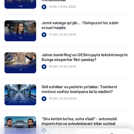
15:20 / 17.04.2025
Jonni xatarga qo‘yib... “Oshqozon”siz ozish
orzusi haqida
17:46 / 15.04.2025
Jahon banki Rog‘un GESini qayta tekshirmoqchi.
Bunga ekspertlar fikri qanday?
16:09 / 15.04.2025
Sirli eshiklar va yashirin yo‘laklar: Toshkent
metrosi xavfsiz boshpana bo‘la oladimi?
10:00 / 12.04.2025
“Shu ketish bo‘lsa, soha o‘ladi” - avtomobil
importchisi va avtodeklarant bilan suhbat
18:02 / 05.04.2025