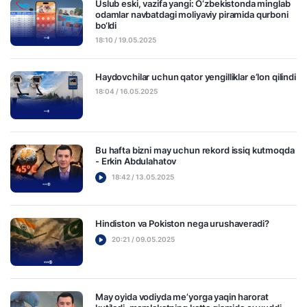
Uslub eski, vazifa yangi: O‘zbekistonda minglab
odamlar navbatdagi moliyaviy piramida qurboni
bo‘ldi
18:10 / 19.05.2025
Haydovchilar uchun qator yengilliklar e’lon qilindi
18:04 / 16.05.2025
Bu hafta bizni may uchun rekord issiq kutmoqda
- Erkin Abdulahatov
18:42 / 13.05.2025
Hindiston va Pokiston nega urushaveradi?
20:21 / 09.05.2025
May oyida vodiyda me’yorga yaqin harorat