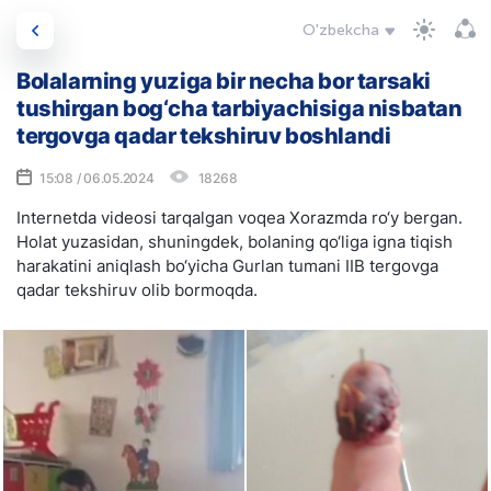
O'zbekcha
Bolalarning yuziga bir necha bor tarsaki
tushirgan bog‘cha tarbiyachisiga nisbatan
tergovga qadar tekshiruv boshlandi
15:08 / 06.05.2024
18268
Internetda videosi tarqalgan voqea Xorazmda ro‘y bergan.
Holat yuzasidan, shuningdek, bolaning qo‘liga igna tiqish
harakatini aniqlash bo‘yicha Gurlan tumani IIB tergovga
qadar tekshiruv olib bormoqda.