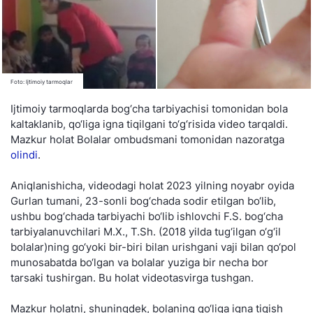
Foto: Ijtimoiy tarmoqlar
Ijtimoiy tarmoqlarda bog‘cha tarbiyachisi tomonidan bola
kaltaklanib, qo‘liga igna tiqilgani to‘g‘risida video tarqaldi.
Mazkur holat Bolalar ombudsmani tomonidan nazoratga
olindi
.
Aniqlanishicha, videodagi holat 2023 yilning noyabr oyida
Gurlan tumani, 23-sonli bog‘chada sodir etilgan bo‘lib,
ushbu bog‘chada tarbiyachi bo‘lib ishlovchi F.S. bog‘cha
tarbiyalanuvchilari M.X., T.Sh. (2018 yilda tug‘ilgan o‘g‘il
bolalar)ning go‘yoki bir-biri bilan urishgani vaji bilan qo‘pol
munosabatda bo‘lgan va bolalar yuziga bir necha bor
tarsaki tushirgan. Bu holat videotasvirga tushgan.
Mazkur holatni, shuningdek, bolaning qo‘liga igna tiqish