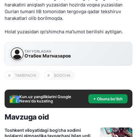
harakatini aniqlash yuzasidan hozirda voqea yuzasidan
Gurlan tumani IIB tomonidan tergovga qadar tekshiruv
harakatlari olib borilmoqda.
Holat yuzasidan qo‘shimcha ma’lumot berilishi aytilgan.
TAYYORLAGAN
Отабек Матназаров
#
TARBIYACHI
#
BOG‘CHA
Kun.uz yangiliklarini Google
+ Obuna bo'lish
News'da kuzating
Mavzuga oid
Toshkent viloyatidagi bog‘cha xodimi
bolalarni gimnastika tayoqchasi bilan urdi