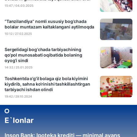
15:47 / 04.03.2025
“Tanzilandiya” nomli xususiy bog‘chada
bolalar muntazam kaltaklangani aytilmoqda
10:12 / 27.02.2025
Sergelidagi bog‘chada tarbiyachining
qo‘pol munosabati oqibatida bolaning
oyog‘i sindi
14:32 / 25.01.2025
Toshkentda o‘g‘il bolaga qiz bola kiyimini
kiydirib, sahna ko‘rinishi tashkillashtirgan
tarbiyachi ishdan olindi
19:42 / 29.10.2024
E`lonlar
Inson Bank: Ipoteka krediti — minimal avans