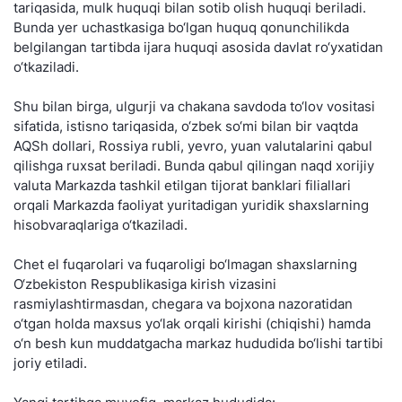
tariqasida, mulk huquqi bilan sotib olish huquqi beriladi.
Bunda yer uchastkasiga bo‘lgan huquq qonunchilikda
belgilangan tartibda ijara huquqi asosida davlat ro‘yxatidan
o‘tkaziladi.
Shu bilan birga, ulgurji va chakana savdoda to‘lov vositasi
sifatida, istisno tariqasida, o‘zbek so‘mi bilan bir vaqtda
AQSh dollari, Rossiya rubli, yevro, yuan valutalarini qabul
qilishga ruxsat beriladi. Bunda qabul qilingan naqd xorijiy
valuta Markazda tashkil etilgan tijorat banklari filiallari
orqali Markazda faoliyat yuritadigan yuridik shaxslarning
hisobvaraqlariga o‘tkaziladi.
Chet el fuqarolari va fuqaroligi bo‘lmagan shaxslarning
O‘zbekiston Respublikasiga kirish vizasini
rasmiylashtirmasdan, chegara va bojxona nazoratidan
o‘tgan holda maxsus yo‘lak orqali kirishi (chiqishi) hamda
o‘n besh kun muddatgacha markaz hududida bo‘lishi tartibi
joriy etiladi.