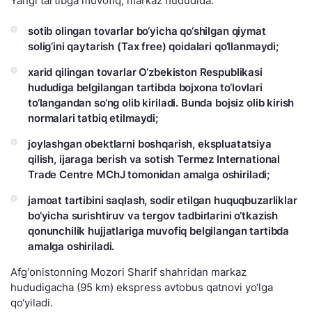
Yangi tartibga muvofiq, markaz hududida:
sotib olingan tovarlar bo‘yicha qo‘shilgan qiymat
solig‘ini qaytarish (Tax free) qoidalari qo‘llanmaydi;
xarid qilingan tovarlar O‘zbekiston Respublikasi
hududiga belgilangan tartibda bojxona to‘lovlari
to‘langandan so‘ng olib kiriladi. Bunda bojsiz olib kirish
normalari tatbiq etilmaydi;
joylashgan obektlarni boshqarish, ekspluatatsiya
qilish, ijaraga berish va sotish Termez International
Trade Centre MChJ tomonidan amalga oshiriladi;
jamoat tartibini saqlash, sodir etilgan huquqbuzarliklar
bo‘yicha surishtiruv va tergov tadbirlarini o‘tkazish
qonunchilik hujjatlariga muvofiq belgilangan tartibda
amalga oshiriladi.
Afg‘onistonning Mozori Sharif shahridan markaz
hududigacha (95 km) ekspress avtobus qatnovi yo‘lga
qo‘yiladi.