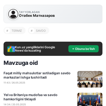
TAYYORLAGAN
Отабек Матназаров
#
TERMIZ
#
SAVDO
Kun.uz yangiliklarini Google
+ Obuna bo'lish
News'da kuzating
Mavzuga oid
Faqat milliy mahsulotlar sotiladigan savdo
markazlari ishga tushiriladi
11:43 / 26.05.2025
YeI va Britaniya mudofaa va savdo
hamkorligini tiklaydi
14:34 / 20.05.2025