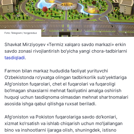
Foto: Telegram / torgpreduz
Shavkat Mirziyoyev «Termiz xalqaro savdo markazi» erkin
savdo zonasi rivojlantirish bo‘yicha yangi chora-tadbirlarni
tasdiqladi
.
Farmon bilan markaz hududida faoliyat yurituvchi
O‘zbekistonda ro‘yxatga olingan tadbirkorlik sub’yektlariga
Afg‘oniston fuqarolari, chet el fuqarolari va fuqaroligi
bo‘lmagan shaxslarni mehnat faoliyatini amalga oshirish
huquqi uchun tasdiqnoma olmasdan mehnat shartnomalari
asosida ishga qabul qilishga ruxsat beriladi.
Afg‘oniston va Pokiston fuqarolariga savdo do‘konlari,
xizmat ko‘rsatish va ishlab chiqarish uchun mo‘ljallangan
bino va inshootlarni ijaraga olish, shuningdek, istisno