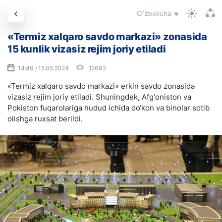
O'zbekcha
«Termiz xalqaro savdo markazi» zonasida
15 kunlik vizasiz rejim joriy etiladi
14:49 / 15.05.2024
12692
«Termiz xalqaro savdo markazi» erkin savdo zonasida
vizasiz rejim joriy etiladi. Shuningdek, Afg‘oniston va
Pokiston fuqarolariga hudud ichida do‘kon va binolar sotib
olishga ruxsat berildi.