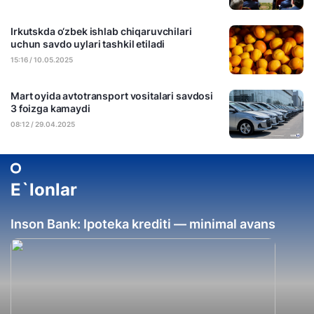
Irkutskda o‘zbek ishlab chiqaruvchilari
uchun savdo uylari tashkil etiladi
15:16 / 10.05.2025
Mart oyida avtotransport vositalari savdosi
3 foizga kamaydi
08:12 / 29.04.2025
E`lonlar
Inson Bank: Ipoteka krediti — minimal avans