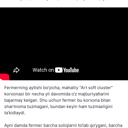
Fermerning aytishi bo‘yicha, mahalliy “Art soft cluster”
korxonasi bir necha yil davomida o‘z majburiyatlarini
bajarmay kelgan. Shu uchun fermer bu korxona bilan
shartnoma tuzmagani, bundan keyin ham tuzmasligini
ta’kidlaydi.
Ayni damda fermer barcha soliqlarni to‘lab qo‘ygani, barcha