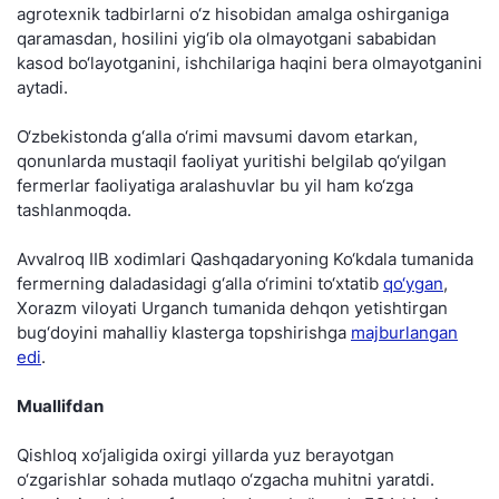
agrotexnik tadbirlarni o‘z hisobidan amalga oshirganiga
qaramasdan, hosilini yig‘ib ola olmayotgani sababidan
kasod bo‘layotganini, ishchilariga haqini bera olmayotganini
aytadi.
O‘zbekistonda g‘alla o‘rimi mavsumi davom etarkan,
qonunlarda mustaqil faoliyat yuritishi belgilab qo‘yilgan
fermerlar faoliyatiga aralashuvlar bu yil ham ko‘zga
tashlanmoqda.
Avvalroq IIB xodimlari Qashqadaryoning Ko‘kdala tumanida
fermerning daladasidagi g‘alla o‘rimini to‘xtatib
qo‘ygan
,
Xorazm viloyati Urganch tumanida dehqon yetishtirgan
bug‘doyini mahalliy klasterga topshirishga
majburlangan
edi
.
Muallifdan
Qishloq xo‘jaligida oxirgi yillarda yuz berayotgan
o‘zgarishlar sohada mutlaqo o‘zgacha muhitni yaratdi.