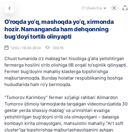
O'zbekcha
O‘roqda yo‘q, mashoqda yo‘q, xirmonda
hozir. Namanganda ham dehqonning
bug‘doyi tortib olinyapti
12:02 / 18.06.2024
23078
Chust tumanida o‘z mablag‘lari hisobiga g‘alla yetishtirgan
fermerga hosilini o‘rib olishiga IIB orqali to‘sqinlik qilinyapti.
Fermer bug‘doyini mahalliy klasterga topshirishga
majburlanmoqda. Bunday holatlar respublikaning boshqa
hududlarida ham ro‘y bermoqda.
“Tumorov Karimboy” fermer xo‘jaligi rahbari Alimardon
Tumorov ijtimoiy tarmoqlarda tarqalgan videomurojatida 30
gektar yerda shaxsiy mablag‘ va urinishlari evaziga
yetishtirilgan bug‘doyni o‘rib ola olmayotgani – dalasiga
kombayn kirita olmayotgani, mahsulotni mahalliy “Art soft
cluster”ga topshirishga majburlashayotganini aytgan.