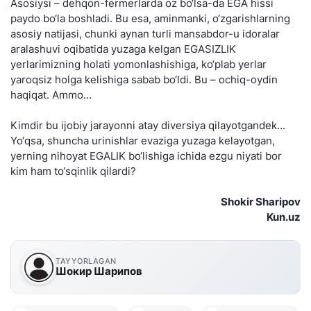
Asosiysi – dehqon-fermerlarda oz bo‘lsa-da EGA hissi
paydo bo‘la boshladi. Bu esa, aminmanki, o‘zgarishlarning
asosiy natijasi, chunki aynan turli mansabdor-u idoralar
aralashuvi oqibatida yuzaga kelgan EGASIZLIK
yerlarimizning holati yomonlashishiga, ko‘plab yerlar
yaroqsiz holga kelishiga sabab bo‘ldi. Bu – ochiq-oydin
haqiqat. Ammo...
Kimdir bu ijobiy jarayonni atay diversiya qilayotgandek...
Yo‘qsa, shuncha urinishlar evaziga yuzaga kelayotgan,
yerning nihoyat EGALIK bo‘lishiga ichida ezgu niyati bor
kim ham to‘sqinlik qilardi?
Shokir Sharipov
Kun.uz
TAYYORLAGAN
Шокир Шарипов