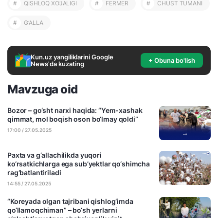
#
QISHLOQ XO‘JALIGI
#
FERMER
#
CHUST TUMANI
#
G‘ALLA
Kun.uz yangiliklarini Google
+ Obuna bo'lish
News'da kuzating
Mavzuga oid
Bozor – go‘sht narxi haqida: “Yem-xashak
qimmat, mol boqish oson bo‘lmay qoldi”
17:00 / 27.05.2025
Paxta va g‘allachilikda yuqori
ko‘rsatkichlarga ega sub’yektlar qo‘shimcha
rag‘batlantiriladi
14:55 / 27.05.2025
“Koreyada olgan tajribani qishlog‘imda
qo‘llamoqchiman” – bo‘sh yerlarni