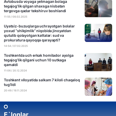
Avtobusda voyaga yetmagan bolaga
tegajog‘lik qilgan shaxsga nisbatan
tergovga qadar tekshiruv boshlandi
11:55 / 08.02.2025
Uyatsiz-buzuqlarga uchrayotgan bolalar
yoxud “shilqimlik” niqobida jinoyatdan
qutulib qolayotgan kattalar: sud va
prokuratura qayoqqa qarayapti?
14:54 / 07.02.2025
Toshkentda uch erkak homilador ayolga
tegajog‘lik qilgani uchun 10 sutkaga
qamaldi
11:06 / 20.12.2024
Toshkent viloyatida salkam 7 kiloli chaqaloq
tug‘ildi
20:49 / 19.11.2024
E`lonlar