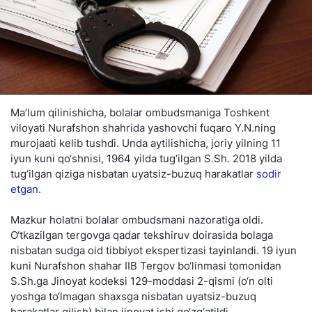
Ma’lum qilinishicha, bolalar ombudsmaniga Toshkent
viloyati Nurafshon shahrida yashovchi fuqaro Y.N.ning
murojaati kelib tushdi. Unda aytilishicha, joriy yilning 11
iyun kuni qo‘shnisi, 1964 yilda tug‘ilgan S.Sh. 2018 yilda
tug‘ilgan qiziga nisbatan uyatsiz-buzuq harakatlar
sodir
etgan
.
Mazkur holatni bolalar ombudsmani nazoratiga oldi.
O‘tkazilgan tergovga qadar tekshiruv doirasida bolaga
nisbatan sudga oid tibbiyot ekspertizasi tayinlandi. 19 iyun
kuni Nurafshon shahar IIB Tergov bo‘linmasi tomonidan
S.Sh.ga Jinoyat kodeksi 129-moddasi 2-qismi (o‘n olti
yoshga to‘lmagan shaxsga nisbatan uyatsiz-buzuq
harakatlar qilish) bilan jinoyat ishi qo‘zg‘atildi.