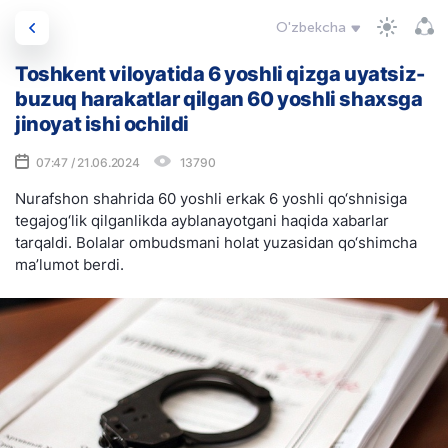
O'zbekcha
Toshkent viloyatida 6 yoshli qizga uyatsiz-
buzuq harakatlar qilgan 60 yoshli shaxsga
jinoyat ishi ochildi
07:47 / 21.06.2024
13790
Nurafshon shahrida 60 yoshli erkak 6 yoshli qo‘shnisiga
tegajog‘lik qilganlikda ayblanayotgani haqida xabarlar
tarqaldi. Bolalar ombudsmani holat yuzasidan qo‘shimcha
ma’lumot berdi.