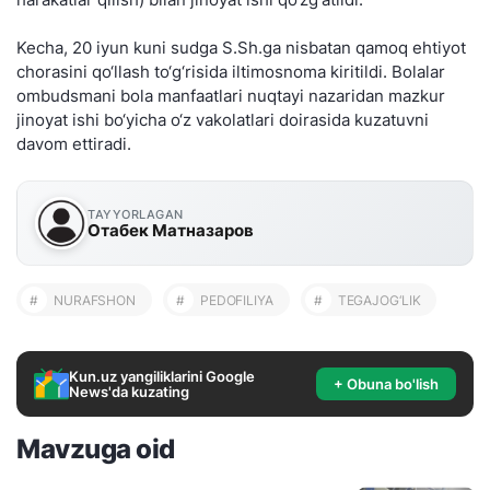
Kecha, 20 iyun kuni sudga S.Sh.ga nisbatan qamoq ehtiyot
chorasini qo‘llash to‘g‘risida iltimosnoma kiritildi. Bolalar
ombudsmani bola manfaatlari nuqtayi nazaridan mazkur
jinoyat ishi bo‘yicha o‘z vakolatlari doirasida kuzatuvni
davom ettiradi.
TAYYORLAGAN
Отабек Матназаров
#
NURAFSHON
#
PEDOFILIYA
#
TEGAJOG‘LIK
Kun.uz yangiliklarini Google
+ Obuna bo'lish
News'da kuzating
Mavzuga oid