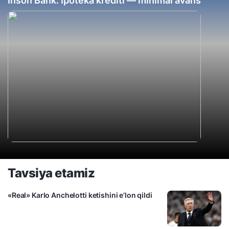
Inson Bank: Ipoteka krediti — minimal avans
Tavsiya etamiz
«Real» Karlo Anchelotti ketishini e’lon qildi