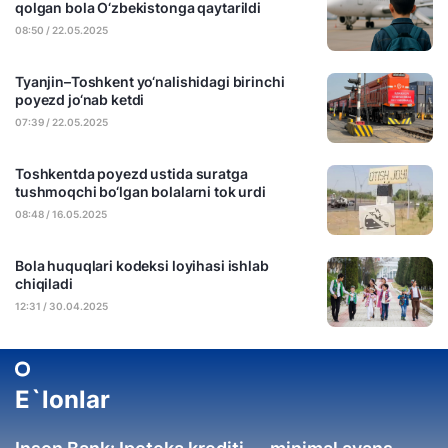
qolgan bola O‘zbekistonga qaytarildi
08:50 / 22.05.2025
Tyanjin–Toshkent yo‘nalishidagi birinchi
poyezd jo‘nab ketdi
07:39 / 22.05.2025
Toshkentda poyezd ustida suratga
tushmoqchi bo‘lgan bolalarni tok urdi
08:48 / 16.05.2025
Bola huquqlari kodeksi loyihasi ishlab
chiqiladi
12:31 / 30.04.2025
E`lonlar