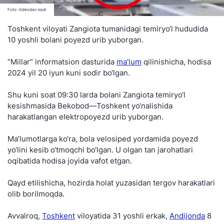
Foto: Videodan kadr
Toshkent viloyati Zangiota tumanidagi temiryo‘l hududida
10 yoshli bolani poyezd urib yuborgan.
“Millar” informatsion dasturida
ma’lum
qilinishicha, hodisa
2024 yil 20 iyun kuni sodir bo‘lgan.
Shu kuni soat 09:30 larda bolani Zangiota temiryo‘l
kesishmasida Bekobod—Toshkent yo‘nalishida
harakatlangan elektropoyezd urib yuborgan.
Ma’lumotlarga ko‘ra, bola velosiped yordamida poyezd
yo‘lini kesib o‘tmoqchi bo‘lgan. U olgan tan jarohatlari
oqibatida hodisa joyida vafot etgan.
Qayd etilishicha, hozirda holat yuzasidan tergov harakatlari
olib borilmoqda.
Avvalroq,
Toshkent
viloyatida 31 yoshli erkak,
Andijonda
8