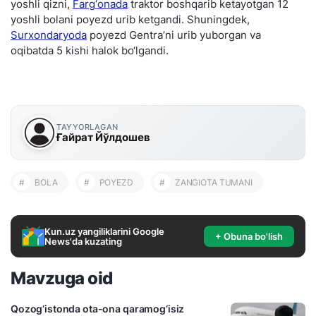
yoshli qizni,
Farg‘onada
traktor boshqarib ketayotgan 12
yoshli bolani poyezd urib ketgandi. Shuningdek,
Surxondaryoda
poyezd Gentra’ni urib yuborgan va
oqibatda 5 kishi halok bo‘lgandi.
TAYYORLAGAN
Ғайрат Йўлдошев
#
BOLA
#
POYEZD
#
ZANGIOTA TUMANI
Kun.uz yangiliklarini Google
+ Obuna bo'lish
News'da kuzating
Mavzuga oid
Qozog‘istonda ota-ona qaramog‘isiz