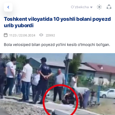
O'zbekcha
Toshkent viloyatida 10 yoshli bolani poyezd
urib yubordi
11:23 / 22.06.2024
22992
Bola velosiped bilan poyezd yo‘lini kesib o‘tmoqchi bo‘lgan.