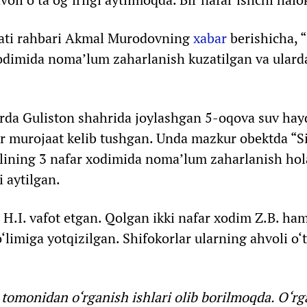
mati rahbari Akmal Murodovning
xabar
berishicha, 
odimida noma’lum zaharlanish kuzatilgan va ularda
larda Guliston shahrida joylashgan 5-oqova suv ha
or murojaat kelib tushgan. Unda mazkur obektda “S
ialining 3 nafar xodimida noma’lum zaharlanish hol
i aytilgan.
 H.I. vafot etgan. Qolgan ikki nafar xodim Z.B. ha
o‘limiga yotqizilgan. Shifokorlar ularning ahvoli o‘
r tomonidan o‘rganish ishlari olib borilmoqda. O‘r