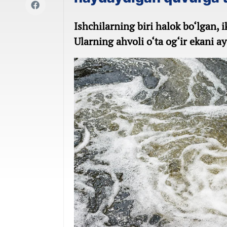
Ishchilarning biri halok bo‘lgan, 
Ularning ahvoli o‘ta og‘ir ekani a