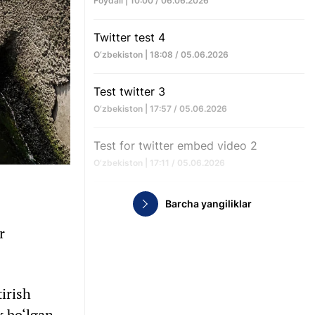
Foydali | 10:00 / 06.06.2026
Twitter test 4
O‘zbekiston | 18:08 / 05.06.2026
Test twitter 3
O‘zbekiston | 17:57 / 05.06.2026
Test for twitter embed video 2
O‘zbekiston | 17:11 / 05.06.2026
Barcha yangiliklar
r
irish
k bo‘lgan.