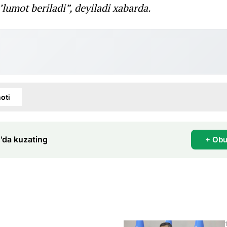
lumot beriladi”, deyiladi xabarda.
oti
'da kuzating
+ Obu