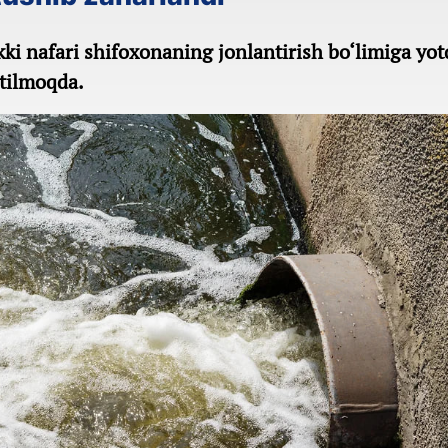
ikki nafari shifoxonaning jonlantirish bo‘limiga yot
ytilmoqda.