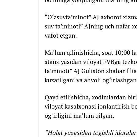
“O‘zsuvta’minot” AJ axborot xiz
suv ta’minoti” AJning uch nafar x
vafot etgan.
Ma’lum qilinishicha, soat 10:00 
stansiyasidan viloyat FVBga tezk
ta’minoti” AJ Guliston shahar fil
kuzatilgani va ahvoli og‘irlashgan
Qayd etilishicha, xodimlardan biri
viloyat kasalxonasi jonlantirish b
og‘irligini ma’lum qilgan.
“Holat yuzasidan tegishli idorala