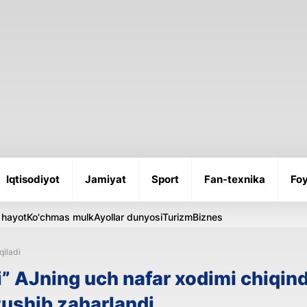
Iqtisodiyot
Jamiyat
Sport
Fan-texnika
Foy
 hayot
Ko'chmas mulk
Ayollar dunyosi
Turizm
Biznes
qiladi
i” AJning uch nafar xodimi chiqind
ushib zaharlandi