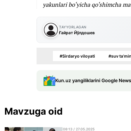
yakunlari bo‘yicha qo‘shimcha ma’
TAYYORLAGAN
Ғайрат Йўлдошев
#Sirdaryo viloyati
#suv ta’min
Kun.uz yangiliklarini Google News
Mavzuga oid
08:13 / 27.05.2025