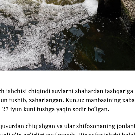
ch ishchisi chiqindi suvlarni shahardan tashqariga
hun tushib, zaharlangan. Kun.uz manbasining xaba
 27 iyun kuni tushga yaqin sodir bo‘lgan.
 quvurdan chiqishgan va ular shifoxonaning jonlant
oli o‘ta og‘irligi aytilmoqda. Bir nafar ishchi halo