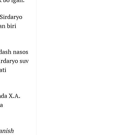
“Sirdaryo
n biri
ydash nasos
irdaryo suv
ati
mda X.A.
ta
ganish