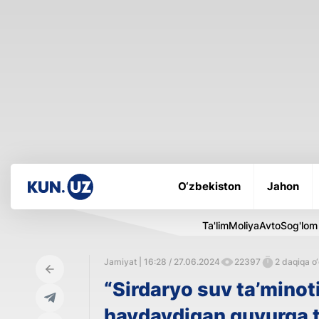
O‘zbekiston
Jahon
Ta'lim
Moliya
Avto
Sog'lom
Jamiyat | 16:28 / 27.06.2024
22397
2 daqiqa o‘
“Sirdaryo suv ta’minot
haydaydigan quvurga t