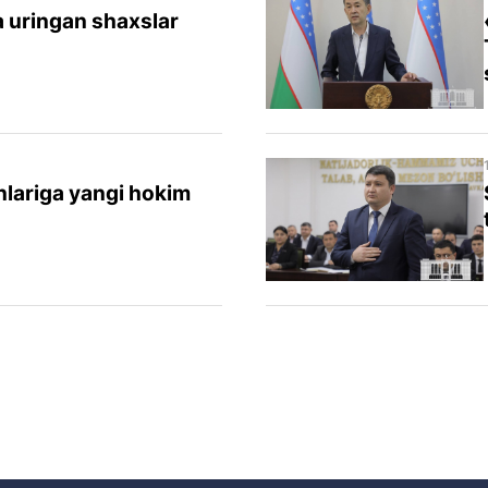
a uringan shaxslar
nlariga yangi hokim