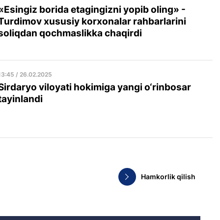
«Esingiz borida etagingizni yopib oling» -
Turdimov xususiy korxonalar rahbarlarini
soliqdan qochmaslikka chaqirdi
13:45 / 26.02.2025
Sirdaryo viloyati hokimiga yangi o‘rinbosar
tayinlandi
Hamkorlik qilish