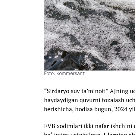
Foto: Kommersant’
“Sirdaryo suv ta’minoti” AJning u
haydaydigan quvurni tozalash uc
berishicha, hodisa bugun, 2024 yil
FVB xodimlari ikki nafar ishchini
bo‘limiga yotqizilgan. Ularning ahv