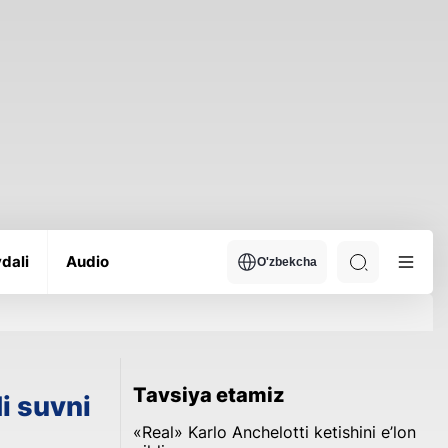
dali
Audio
O'zbekcha
Tavsiya etamiz
i suvni
«Real» Karlo Anchelotti ketishini e’lon