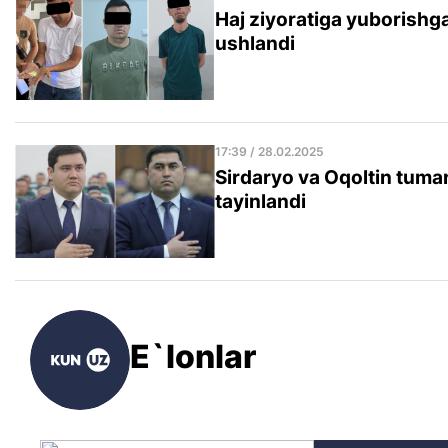
Haj ziyoratiga yuborishg
ushlandi
17:39 / 28.02.2025
Sirdaryo va Oqoltin tuma
tayinlandi
E`lonlar