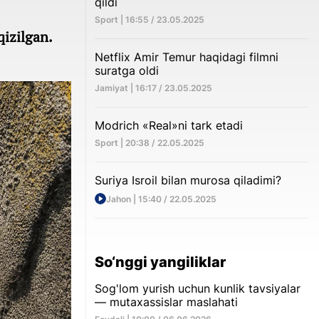
qildi
Sport | 16:55 / 23.05.2025
qizilgan.
Netflix Amir Temur haqidagi filmni
suratga oldi
Jamiyat | 16:17 / 23.05.2025
Modrich «Real»ni tark etadi
Sport | 20:38 / 22.05.2025
Suriya Isroil bilan murosa qiladimi?
Jahon | 15:40 / 22.05.2025
So‘nggi yangiliklar
Sog'lom yurish uchun kunlik tavsiyalar
— mutaxassislar maslahati