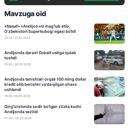
Mavzuga oid
«Nasaf» «Andijon»ni mag‘lub etib,
O‘zbekiston Superkubogi egasi bo‘ldi
22:14 / 27.05.2025
Andijonda daraxt Cobalt ustiga qulab
tushdi
23:01 / 26.05.2025
Andijonda tanishlari orqali 100 ming dollar
kredit olib berishni va’da qilgan shaxs
ushlandi
19:26 / 26.05.2025
Qirg‘izistonda sodir bo‘lgan zilzila kuchi
Andijonda sezildi
07:50 / 24.05.2025