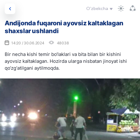
O'zbekcha
Andijonda fuqaroni ayovsiz kaltaklagan
shaxslar ushlandi
14:20 / 30.06.2024
48038
Bir necha kishi temir bo‘laklari va bita bilan bir kishini
ayovsiz kaltaklagan. Hozirda ularga nisbatan jinoyat ishi
qo‘zg‘atilgani aytilmoqda.