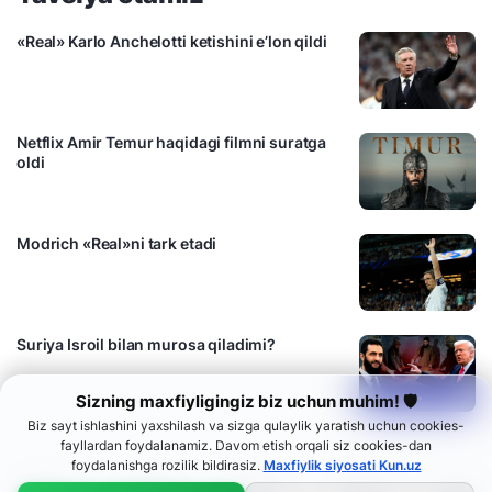
«Real» Karlo Anchelotti ketishini e’lon qildi
Netflix Amir Temur haqidagi filmni suratga
oldi
Modrich «Real»ni tark etadi
Suriya Isroil bilan murosa qiladimi?
Sizning maxfiyligingiz biz uchun muhim! 🛡
Biz sayt ishlashini yaxshilash va sizga qulaylik yaratish uchun cookies-
fayllardan foydalanamiz. Davom etish orqali siz cookies-dan
foydalanishga rozilik bildirasiz.
Maxfiylik siyosati Kun.uz