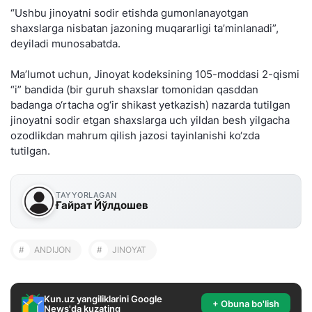
“Ushbu jinoyatni sodir etishda gumonlanayotgan
shaxslarga nisbatan jazoning muqararligi ta’minlanadi”,
deyiladi munosabatda.
Ma’lumot uchun, Jinoyat kodeksining 105-moddasi 2-qismi
“i” bandida (bir guruh shaxslar tomonidan qasddan
badanga o‘rtacha og‘ir shikast yetkazish) nazarda tutilgan
jinoyatni sodir etgan shaxslarga uch yildan besh yilgacha
ozodlikdan mahrum qilish jazosi tayinlanishi ko‘zda
tutilgan.
TAYYORLAGAN
Ғайрат Йўлдошев
#
ANDIJON
#
JINOYAT
Kun.uz yangiliklarini Google
+ Obuna bo'lish
News'da kuzating