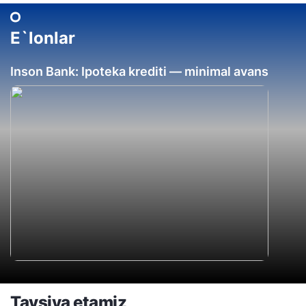
E`lonlar
Inson Bank: Ipoteka krediti — minimal avans
Tavsiya etamiz