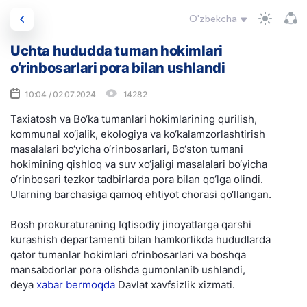
O'zbekcha
Uchta hududda tuman hokimlari
o‘rinbosarlari pora bilan ushlandi
10:04 / 02.07.2024
14282
Taxiatosh va Bo‘ka tumanlari hokimlarining qurilish,
kommunal xo‘jalik, ekologiya va ko‘kalamzorlashtirish
masalalari bo‘yicha o‘rinbosarlari, Bo‘ston tumani
hokimining qishloq va suv xo‘jaligi masalalari bo‘yicha
o‘rinbosari tezkor tadbirlarda pora bilan qo‘lga olindi.
Ularning barchasiga qamoq ehtiyot chorasi qo‘llangan.
Bosh prokuraturaning Iqtisodiy jinoyatlarga qarshi
kurashish departamenti bilan hamkorlikda hududlarda
qator tumanlar hokimlari o‘rinbosarlari va boshqa
mansabdorlar pora olishda gumonlanib ushlandi,
deya
xabar bermoqda
Davlat xavfsizlik xizmati.