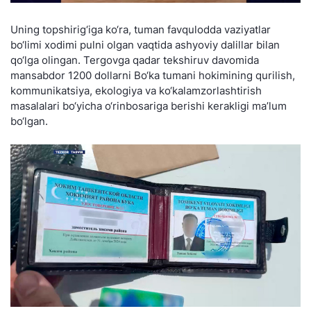
Uning topshirig‘iga ko‘ra, tuman favqulodda vaziyatlar
bo‘limi xodimi pulni olgan vaqtida ashyoviy dalillar bilan
qo‘lga olingan. Tergovga qadar tekshiruv davomida
mansabdor 1200 dollarni Bo‘ka tumani hokimining qurilish,
kommunikatsiya, ekologiya va ko‘kalamzorlashtirish
masalalari bo‘yicha o‘rinbosariga berishi kerakligi ma’lum
bo‘lgan.