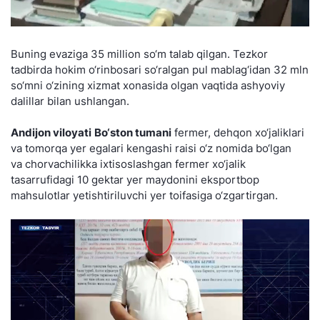
Buning evaziga 35 million so‘m talab qilgan. Tezkor
tadbirda hokim o‘rinbosari so‘ralgan pul mablag‘idan 32 mln
so‘mni o‘zining xizmat xonasida olgan vaqtida ashyoviy
dalillar bilan ushlangan.
Andijon viloyati
Bo‘ston tumani
fermer, dehqon xo‘jaliklari
va tomorqa yer egalari kengashi raisi o‘z nomida bo‘lgan
va chorvachilikka ixtisoslashgan fermer xo‘jalik
tasarrufidagi 10 gektar yer maydonini eksportbop
mahsulotlar yetishtiriluvchi yer toifasiga o‘zgartirgan.