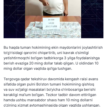
Bu haqda tuman hokimining ekin maydonlarini joylashtirish
to‘g‘risidagi qarorini chiqartirib, uni kavrak o‘simligi
yetishtirmoqchi bo‘lgan tadbirkorga 3 yilga foydalanishga
berish evaziga 20 ming dollar talab qilgan. U oldindan 10
ming dollar olgan vaqtida qo‘lga tushgan.
Tergovga qadar tekshiruv davomida kengash raisi avans
sifatida olgan pulni Bo‘ston tumani hokimining qishloq
va suv xo‘jaligi masalalari bo‘yicha o‘rinbosariga berishi
kerakligi ma’lum bo‘lgan. Tezkor tadbir davom ettirilgan
hamda ushbu mansabdor shaxs ham 10 ming dollarni
o‘zining xizmat avtomashinasida olgan vaqtida ushlangan.