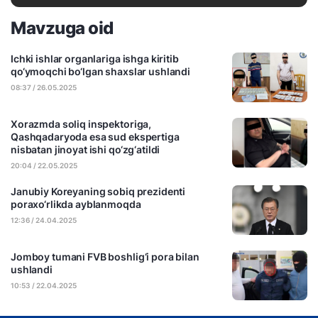
Mavzuga oid
Ichki ishlar organlariga ishga kiritib
qo‘ymoqchi bo‘lgan shaxslar ushlandi
08:37 / 26.05.2025
Xorazmda soliq inspektoriga,
Qashqadaryoda esa sud ekspertiga
nisbatan jinoyat ishi qo‘zg‘atildi
20:04 / 22.05.2025
Janubiy Koreyaning sobiq prezidenti
poraxo‘rlikda ayblanmoqda
12:36 / 24.04.2025
Jomboy tumani FVB boshlig‘i pora bilan
ushlandi
10:53 / 22.04.2025