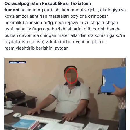
Qoraqalpog‘iston Respublikasi
Taxiatosh
tumani
hokimining qurilish, kommunal xo‘jalik, ekologiya va
ko‘kalamzorlashtirish masalalari bo‘yicha o‘rinbosari
hokimlik balansida bo‘lgan va rejaviy buzilishga tushgan
uyni mahalliy fuqaroga buzish ishlarini olib borish hamda
buzish davomida chiqqan materiallardan o‘z xohishiga ko‘ra
foydalanish (sotish) vakolatini beruvchi hujjatlarni
rasmiylashtirib berishini aytgan.