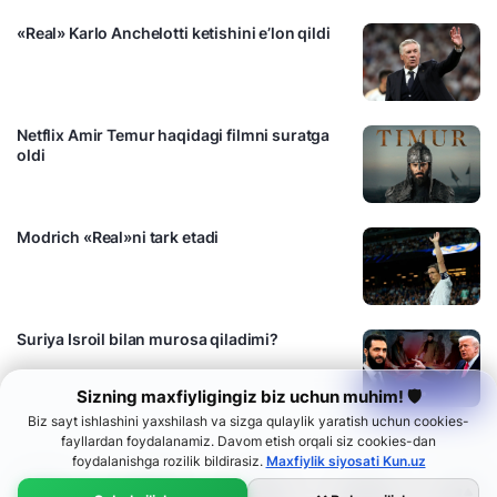
«Real» Karlo Anchelotti ketishini e’lon qildi
Netflix Amir Temur haqidagi filmni suratga
oldi
Modrich «Real»ni tark etadi
Suriya Isroil bilan murosa qiladimi?
Sizning maxfiyligingiz biz uchun muhim! 🛡
Biz sayt ishlashini yaxshilash va sizga qulaylik yaratish uchun cookies-
fayllardan foydalanamiz. Davom etish orqali siz cookies-dan
foydalanishga rozilik bildirasiz.
Maxfiylik siyosati Kun.uz