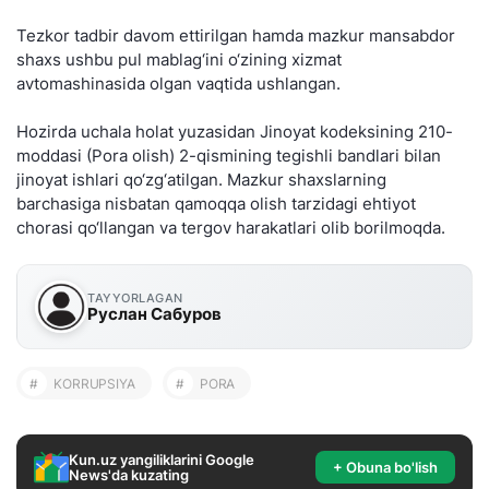
Tezkor tadbir davom ettirilgan hamda mazkur mansabdor
shaxs ushbu pul mablag‘ini o‘zining xizmat
avtomashinasida olgan vaqtida ushlangan.
Hozirda uchala holat yuzasidan Jinoyat kodeksining 210-
moddasi (Pora olish) 2-qismining tegishli bandlari bilan
jinoyat ishlari qo‘zg‘atilgan. Mazkur shaxslarning
barchasiga nisbatan qamoqqa olish tarzidagi ehtiyot
chorasi qo‘llangan va tergov harakatlari olib borilmoqda.
TAYYORLAGAN
Руслан Сабуров
#
KORRUPSIYA
#
PORA
Kun.uz yangiliklarini Google
+ Obuna bo'lish
News'da kuzating