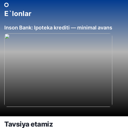
E`lonlar
Inson Bank: Ipoteka krediti — minimal avans
Tavsiya etamiz