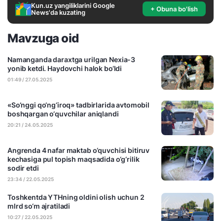
Kun.uz yangiliklarini Google
+ Obuna bo'lish
News'da kuzating
Mavzuga oid
Namanganda daraxtga urilgan Nexia-3
yonib ketdi. Haydovchi halok bo‘ldi
01:49 / 27.05.2025
«So‘nggi qo‘ng‘iroq» tadbirlarida avtomobil
boshqargan o‘quvchilar aniqlandi
20:21 / 24.05.2025
Angrenda 4 nafar maktab o‘quvchisi bitiruv
kechasiga pul topish maqsadida o‘g‘rilik
sodir etdi
23:34 / 22.05.2025
Toshkentda YTHning oldini olish uchun 2
mlrd so‘m ajratiladi
10:27 / 22.05.2025