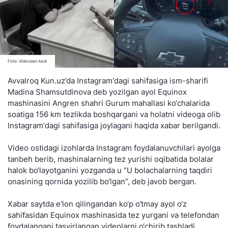
Foto: Videodan kadr
Avvalroq Kun.uz’da Instagramʼdagi sahifasiga ism-sharifi
Madina Shamsutdinova deb yozilgan ayol Equinox
mashinasini Angren shahri Gurum mahallasi ko‘chalarida
soatiga 156 km tezlikda boshqargani va holatni videoga olib
Instagramʼdagi sahifasiga joylagani haqida xabar berilgandi.
Video ostidagi izohlarda Instagram foydalanuvchilari ayolga
tanbeh berib, mashinalarning tez yurishi oqibatida bolalar
halok bo‘layotganini yozganda u “U bolachalarning taqdiri
onasining qornida yozilib bo‘lgan”, deb javob bergan.
Xabar saytda e’lon qilingandan ko‘p o‘tmay ayol o‘z
sahifasidan Equinox mashinasida tez yurgani va telefondan
foydalangani tasvirlangan videolarni o‘chirib tashladi.