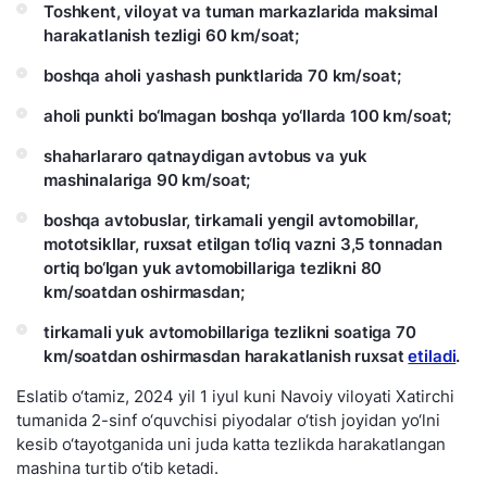
Toshkent, viloyat va tuman markazlarida maksimal
harakatlanish tezligi 60 km/soat;
boshqa aholi yashash punktlarida 70 km/soat;
aholi punkti bo‘lmagan boshqa yo‘llarda 100 km/soat;
shaharlararo qatnaydigan avtobus va yuk
mashinalariga 90 km/soat;
boshqa avtobuslar, tirkamali yengil avtomobillar,
mototsikllar, ruxsat etilgan to‘liq vazni 3,5 tonnadan
ortiq bo‘lgan yuk avtomobillariga tezlikni 80
km/soatdan oshirmasdan;
tirkamali yuk avtomobillariga tezlikni soatiga 70
km/soatdan oshirmasdan harakatlanish ruxsat
etiladi
.
Eslatib o‘tamiz, 2024 yil 1 iyul kuni Navoiy viloyati Xatirchi
tumanida 2-sinf o‘quvchisi piyodalar o‘tish joyidan yo‘lni
kesib o‘tayotganida uni juda katta tezlikda harakatlangan
mashina turtib o‘tib ketadi.