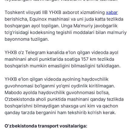
Toshkent viloyati IIB YHXB axborot xizmatining
xabar
berishicha, Equinox mashinasi va uni juda katta tezlikda
boshqargan ayol topilgan. Unga Ma’muriy javobgarlik
to‘g‘risidagi kodeksning tegishli moddalari bilan ma’muriy
bayonnoma tuzilgan.
YHXB o‘z Telegram kanalida e’lon qilgan videoda ayol
mashinani aholi punktlarida soatiga 157 km tezlikda
boshqarish mumkin emasligini bilmasligini ta’kidlagan.
YHXB e’lon qilgan videoda ayolning haydovchilik
guvohnomasi bo‘lganmi yo‘qmi oydinlik kiritilmagan.
Mabodo ayolda haydovchilik guvohnomasi bo‘lsa,
O‘zbekistonda aholi punktida mashinani qanday tezlikda
boshqarishni bilmaydigan shaxsga uni kim va qachon
qanday tarzda berganini ham tekshirib ko‘rish kerak.
O‘zbekistonda transport vositalariga: