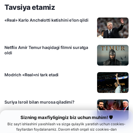
Tavsiya etamiz
«Real» Karlo Anchelotti ketishini e’lon qildi
Netflix Amir Temur haqidagi filmni suratga
oldi
Modrich «Real»ni tark etadi
Suriya Isroil bilan murosa qiladimi?
Sizning maxfiyligingiz biz uchun muhim! 🛡
Biz sayt ishlashini yaxshilash va sizga qulaylik yaratish uchun cookies-
fayllardan foydalanamiz. Davom etish orqali siz cookies-dan