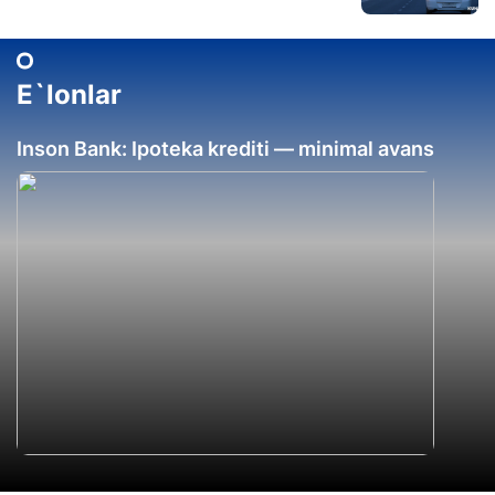
E`lonlar
Inson Bank: Ipoteka krediti — minimal avans