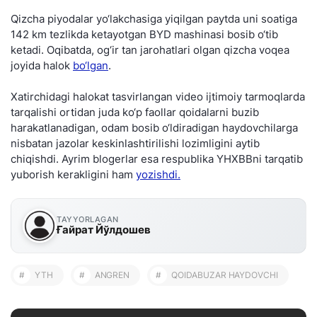
Qizcha piyodalar yo‘lakchasiga yiqilgan paytda uni soatiga
142 km tezlikda ketayotgan BYD mashinasi bosib o‘tib
ketadi. Oqibatda, og‘ir tan jarohatlari olgan qizcha voqea
joyida halok
bo‘lgan
.
Xatirchidagi halokat tasvirlangan video ijtimoiy tarmoqlarda
tarqalishi ortidan juda ko‘p faollar qoidalarni buzib
harakatlanadigan, odam bosib o‘ldiradigan haydovchilarga
nisbatan jazolar keskinlashtirilishi lozimligini aytib
chiqishdi. Ayrim blogerlar esa respublika YHXBBni tarqatib
yuborish kerakligini ham
yozishdi.
TAYYORLAGAN
Ғайрат Йўлдошев
#
YTH
#
ANGREN
#
QOIDABUZAR HAYDOVCHI