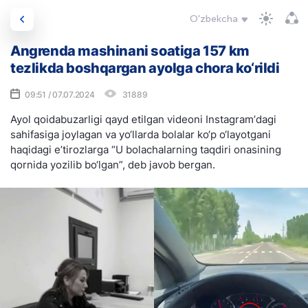
O'zbekcha
Angrenda mashinani soatiga 157 km
tezlikda boshqargan ayolga chora ko‘rildi
09:51 / 07.07.2024
31889
Ayol qoidabuzarligi qayd etilgan videoni Instagramʼdagi
sahifasiga joylagan va yo‘llarda bolalar ko‘p o‘layotgani
haqidagi e’tirozlarga “U bolachalarning taqdiri onasining
qornida yozilib bo‘lgan”, deb javob bergan.