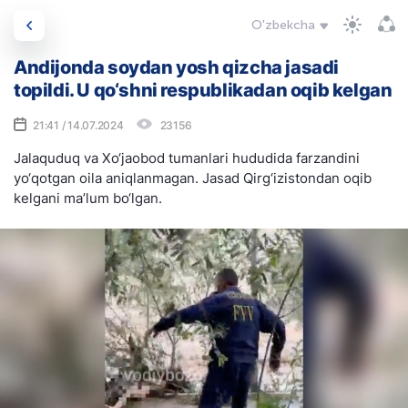
O'zbekcha
Andijonda soydan yosh qizcha jasadi
topildi. U qo‘shni respublikadan oqib kelgan
21:41 / 14.07.2024
23156
Jalaquduq va Xo‘jaobod tumanlari hududida farzandini
yo‘qotgan oila aniqlanmagan. Jasad Qirg‘izistondan oqib
kelgani ma’lum bo‘lgan.