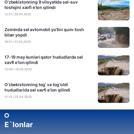
O‘zbekistonning 9 viloyatida sel-suv
toshqini xavfi e’lon qilindi
12:21 / 28.05.2025
Zominda sel avtomobil yo‘lini qum-tosh
bilan yopdi
16:51 / 27.05.2025
17-19 may kunlari qator hududlarda sel
xavfi e’lon qilindi
12:00 / 16.05.2025
O‘zbekistonning tog‘ va tog‘oldi
hududlarida sel xavfi e’lon qilindi
17:10 / 25.04.2025
E`lonlar