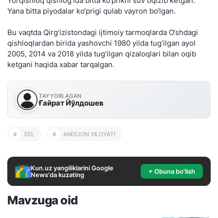
Yorqishloq qishlog‘ida bitta ko‘prikni suv oqizib ketgan.
Yana bitta piyodalar ko‘prigi qulab vayron bo‘lgan.
Bu vaqtda Qirg‘izistondagi ijtimoiy tarmoqlarda O‘shdagi
qishloqlardan birida yashovchi 1980 yilda tug‘ilgan ayol
2005, 2014 va 2018 yilda tug‘ilgan qizaloqlari bilan oqib
ketgani haqida xabar tarqalgan.
TAYYORLAGAN
Ғайрат Йўлдошев
#
SEL
#
ANDIJON VILOYATI
Kun.uz yangiliklarini Google
+ Obuna bo'lish
News'da kuzating
Mavzuga oid