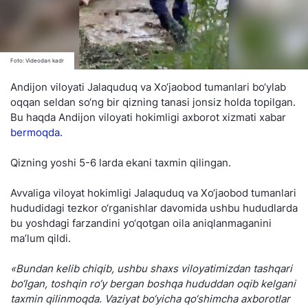
Foto: Videodan kadr
Andijon viloyati Jalaquduq va Xo‘jaobod tumanlari bo‘ylab
oqqan seldan so‘ng bir qizning tanasi jonsiz holda topilgan.
Bu haqda Andijon viloyati hokimligi axborot xizmati xabar
bermoqda.
Qizning yoshi 5-6 larda ekani taxmin qilingan.
Avvaliga viloyat hokimligi Jalaquduq va Xo‘jaobod tumanlari
hududidagi tezkor o‘rganishlar davomida ushbu hududlarda
bu yoshdagi farzandini yo‘qotgan oila aniqlanmaganini
ma’lum qildi.
«Bundan kelib chiqib, ushbu shaxs viloyatimizdan tashqari
bo‘lgan, toshqin ro‘y bergan boshqa hududdan oqib kelgani
taxmin qilinmoqda. Vaziyat bo‘yicha qo‘shimcha axborotlar