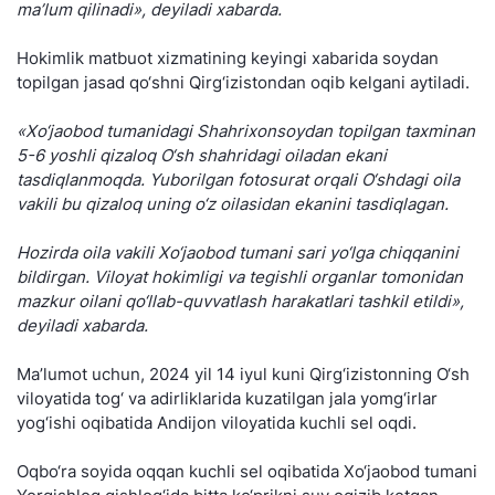
ma’lum qilinadi», deyiladi xabarda.
Hokimlik matbuot xizmatining keyingi xabarida soydan
topilgan jasad qo‘shni Qirg‘izistondan oqib kelgani aytiladi.
«Xo‘jaobod tumanidagi Shahrixonsoydan topilgan taxminan
5-6 yoshli qizaloq O‘sh shahridagi oiladan ekani
tasdiqlanmoqda. Yuborilgan fotosurat orqali O‘shdagi oila
vakili bu qizaloq uning o‘z oilasidan ekanini tasdiqlagan.
Hozirda oila vakili Xo‘jaobod tumani sari yo‘lga chiqqanini
bildirgan. Viloyat hokimligi va tegishli organlar tomonidan
mazkur oilani qo‘llab-quvvatlash harakatlari tashkil etildi»,
deyiladi xabarda.
Ma’lumot uchun, 2024 yil 14 iyul kuni Qirg‘izistonning O‘sh
viloyatida tog‘ va adirliklarida kuzatilgan jala yomg‘irlar
yog‘ishi oqibatida Andijon viloyatida kuchli sel oqdi.
Oqbo‘ra soyida oqqan kuchli sel oqibatida Xo‘jaobod tumani