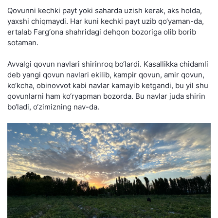
Qovunni kechki payt yoki saharda uzish kerak, aks holda,
yaxshi chiqmaydi. Har kuni kechki payt uzib qo‘yaman-da,
ertalab Farg‘ona shahridagi dehqon bozoriga olib borib
sotaman.
Avvalgi qovun navlari shirinroq bo‘lardi. Kasallikka chidamli
deb yangi qovun navlari ekilib, kampir qovun, amir qovun,
ko‘kcha, obinovvot kabi navlar kamayib ketgandi, bu yil shu
qovunlarni ham ko‘ryapman bozorda. Bu navlar juda shirin
bo‘ladi, o‘zimizning nav-da.