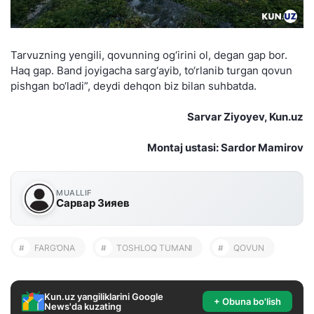
Tarvuzning yengili, qovunning og‘irini ol, degan gap bor.
Haq gap. Band joyigacha sarg‘ayib, to‘rlanib turgan qovun
pishgan bo‘ladi”, deydi dehqon biz bilan suhbatda.
Sarvar Ziyoyev, Kun.uz
Montaj ustasi: Sardor Mamirov
MUALLIF
Сарвар Зияев
#
FARG‘ONA
#
TOSHLOQ TUMANI
#
QOVUN
Kun.uz yangiliklarini Google
+ Obuna bo'lish
News'da kuzating