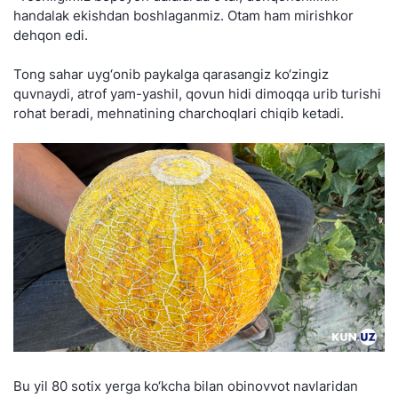
handalak ekishdan boshlaganmiz. Otam ham mirishkor
dehqon edi.
Tong sahar uyg‘onib paykalga qarasangiz ko‘zingiz
quvnaydi, atrof yam-yashil, qovun hidi dimoqqa urib turishi
rohat beradi, mehnatining charchoqlari chiqib ketadi.
Bu yil 80 sotix yerga ko‘kcha bilan obinovvot navlaridan