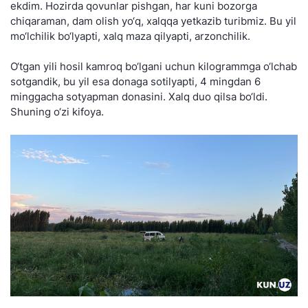
ekdim. Hozirda qovunlar pishgan, har kuni bozorga
chiqaraman, dam olish yo‘q, xalqqa yetkazib turibmiz. Bu yil
mo‘lchilik bo‘lyapti, xalq maza qilyapti, arzonchilik.
O‘tgan yili hosil kamroq bo‘lgani uchun kilogrammga o‘lchab
sotgandik, bu yil esa donaga sotilyapti, 4 mingdan 6
minggacha sotyapman donasini. Xalq duo qilsa bo‘ldi.
Shuning o‘zi kifoya.