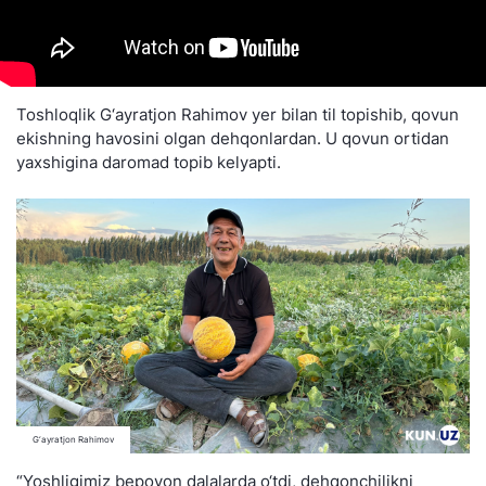
Toshloqlik G‘ayratjon Rahimov yer bilan til topishib, qovun
ekishning havosini olgan dehqonlardan. U qovun ortidan
yaxshigina daromad topib kelyapti.
G‘ayratjon Rahimov
“Yoshligimiz bepoyon dalalarda o‘tdi, dehqonchilikni