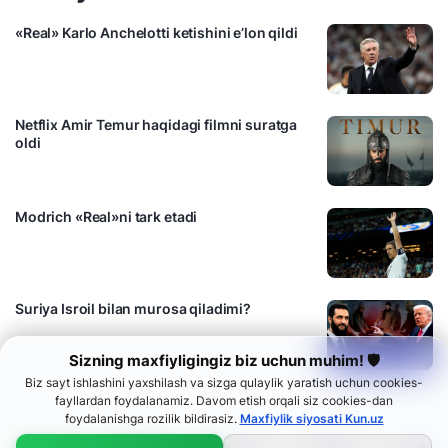
«Real» Karlo Anchelotti ketishini e’lon qildi
Netflix Amir Temur haqidagi filmni suratga
oldi
Modrich «Real»ni tark etadi
Suriya Isroil bilan murosa qiladimi?
Sizning maxfiyligingiz biz uchun muhim! 🛡
Biz sayt ishlashini yaxshilash va sizga qulaylik yaratish uchun cookies-
fayllardan foydalanamiz. Davom etish orqali siz cookies-dan
foydalanishga rozilik bildirasiz.
Maxfiylik siyosati Kun.uz