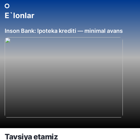
E`lonlar
Inson Bank: Ipoteka krediti — minimal avans
Tavsiya etamiz