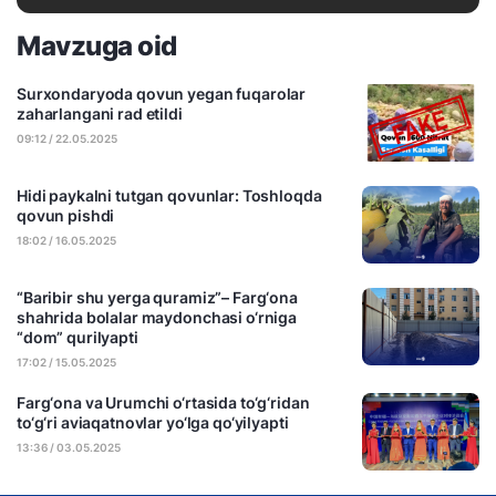
Mavzuga oid
Surxondaryoda qovun yegan fuqarolar
zaharlangani rad etildi
09:12 / 22.05.2025
Hidi paykalni tutgan qovunlar: Toshloqda
qovun pishdi
18:02 / 16.05.2025
“Baribir shu yerga quramiz”– Farg‘ona
shahrida bolalar maydonchasi o‘rniga
“dom” qurilyapti
17:02 / 15.05.2025
Farg‘ona va Urumchi o‘rtasida to‘g‘ridan
to‘g‘ri aviaqatnovlar yo‘lga qo‘yilyapti
13:36 / 03.05.2025