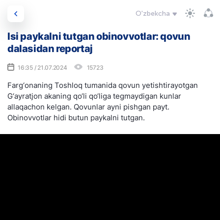
O'zbekcha
Isi paykalni tutgan obinovvotlar: qovun
dalasidan reportaj
16:35 / 21.07.2024
15723
Farg‘onaning Toshloq tumanida qovun yetishtirayotgan
G‘ayratjon akaning qo‘li qo‘liga tegmaydigan kunlar
allaqachon kelgan. Qovunlar ayni pishgan payt.
Obinovvotlar hidi butun paykalni tutgan.