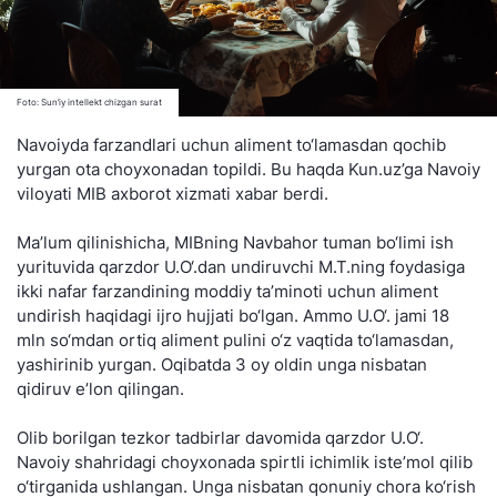
Foto: Sun’iy intellekt chizgan surat
Navoiyda farzandlari uchun aliment to‘lamasdan qochib
yurgan ota choyxonadan topildi. Bu haqda Kun.uz’ga Navoiy
viloyati MIB axborot xizmati xabar berdi.
Ma’lum qilinishicha, MIBning Navbahor tuman bo‘limi ish
yurituvida qarzdor U.O‘.dan undiruvchi M.T.ning foydasiga
ikki nafar farzandining moddiy ta’minoti uchun aliment
undirish haqidagi ijro hujjati bo‘lgan. Ammo U.O‘. jami 18
mln so‘mdan ortiq aliment pulini o‘z vaqtida to‘lamasdan,
yashirinib yurgan. Oqibatda 3 oy oldin unga nisbatan
qidiruv e’lon qilingan.
Olib borilgan tezkor tadbirlar davomida qarzdor U.O‘.
Navoiy shahridagi choyxonada spirtli ichimlik iste’mol qilib
o‘tirganida ushlangan. Unga nisbatan qonuniy chora ko‘rish