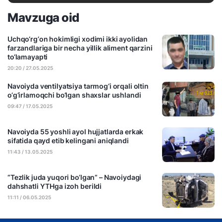
Mavzuga oid
Uchqo‘rg‘on hokimligi xodimi ikki ayolidan
farzandlariga bir necha yillik aliment qarzini
to‘lamayapti
20:20 / 27.05.2025
Navoiyda ventilyatsiya tarmog‘i orqali oltin
o‘g‘irlamoqchi bo‘lgan shaxslar ushlandi
09:47 / 17.05.2025
Navoiyda 55 yoshli ayol hujjatlarda erkak
sifatida qayd etib kelingani aniqlandi
11:43 / 13.05.2025
“Tezlik juda yuqori bo‘lgan” – Navoiydagi
dahshatli YTHga izoh berildi
11:11 / 06.05.2025