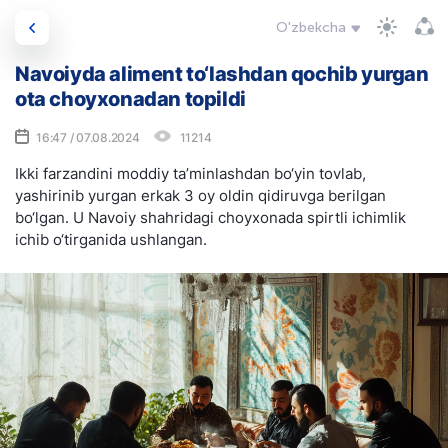
O'zbekcha
Navoiyda aliment to‘lashdan qochib yurgan
ota choyxonadan topildi
16:47 / 07.08.2024
11214
Ikki farzandini moddiy ta’minlashdan bo‘yin tovlab,
yashirinib yurgan erkak 3 oy oldin qidiruvga berilgan
bo‘lgan. U Navoiy shahridagi choyxonada spirtli ichimlik
ichib o‘tirganida ushlangan.