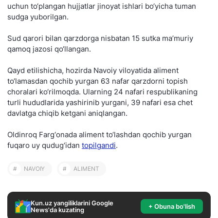
uchun to‘plangan hujjatlar jinoyat ishlari bo‘yicha tuman
sudga yuborilgan.
Sud qarori bilan qarzdorga nisbatan 15 sutka ma’muriy
qamoq jazosi qo‘llangan.
Qayd etilishicha, hozirda Navoiy viloyatida aliment
to‘lamasdan qochib yurgan 63 nafar qarzdorni topish
choralari ko‘rilmoqda. Ularning 24 nafari respublikaning
turli hududlarida yashirinib yurgani, 39 nafari esa chet
davlatga chiqib ketgani aniqlangan.
Oldinroq Farg‘onada aliment to‘lashdan qochib yurgan
fuqaro uy qudug‘idan
topilgandi
.
#
NAVOIY
#
ALIMENT
Kun.uz yangiliklarini Google
+ Obuna bo'lish
News'da kuzating