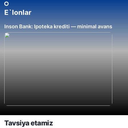
E`lonlar
Inson Bank: Ipoteka krediti — minimal avans
Tavsiya etamiz