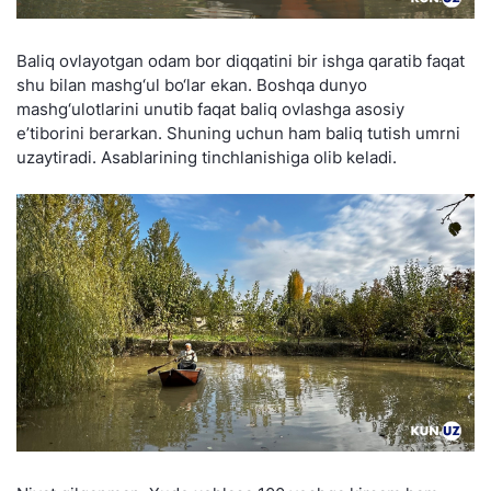
Baliq ovlayotgan odam bor diqqatini bir ishga qaratib faqat
shu bilan mashg‘ul bo‘lar ekan. Boshqa dunyo
mashg‘ulotlarini unutib faqat baliq ovlashga asosiy
e’tiborini berarkan. Shuning uchun ham baliq tutish umrni
uzaytiradi. Asablarining tinchlanishiga olib keladi.