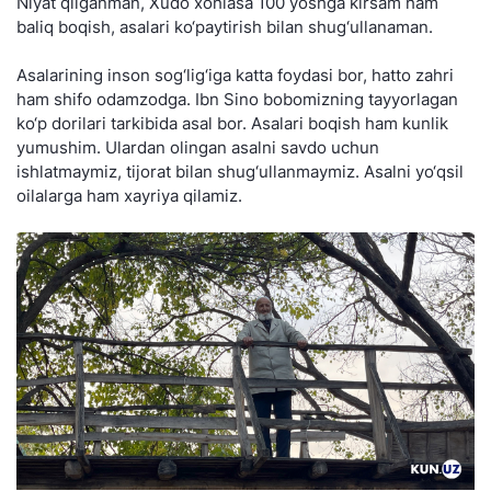
Niyat qilganman, Xudo xohlasa 100 yoshga kirsam ham
baliq boqish, asalari ko‘paytirish bilan shug‘ullanaman.
Asalarining inson sog‘lig‘iga katta foydasi bor, hatto zahri
ham shifo odamzodga. Ibn Sino bobomizning tayyorlagan
ko‘p dorilari tarkibida asal bor. Asalari boqish ham kunlik
yumushim. Ulardan olingan asalni savdo uchun
ishlatmaymiz, tijorat bilan shug‘ullanmaymiz. Asalni yo‘qsil
oilalarga ham xayriya qilamiz.