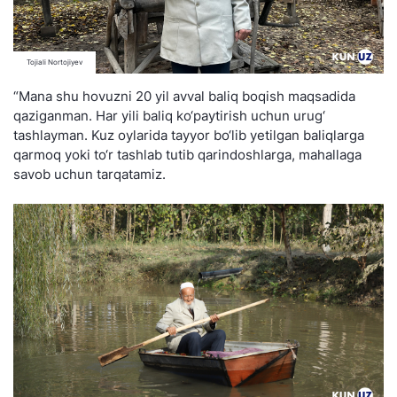
Tojiali Nortojiyev
“Mana shu hovuzni 20 yil avval baliq boqish maqsadida
qaziganman. Har yili baliq ko‘paytirish uchun urug‘
tashlayman. Kuz oylarida tayyor bo‘lib yetilgan baliqlarga
qarmoq yoki to‘r tashlab tutib qarindoshlarga, mahallaga
savob uchun tarqatamiz.