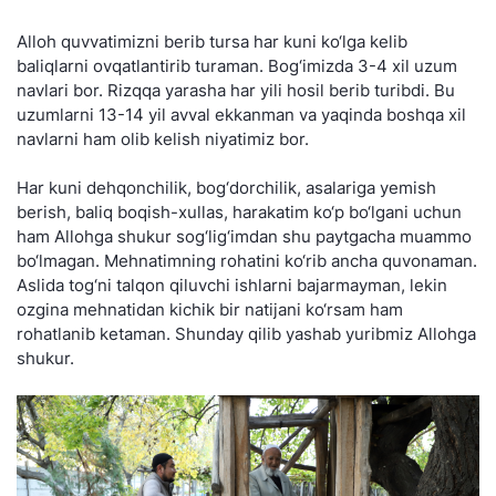
Alloh quvvatimizni berib tursa har kuni ko‘lga kelib
baliqlarni ovqatlantirib turaman. Bog‘imizda 3-4 xil uzum
navlari bor. Rizqqa yarasha har yili hosil berib turibdi. Bu
uzumlarni 13-14 yil avval ekkanman va yaqinda boshqa xil
navlarni ham olib kelish niyatimiz bor.
Har kuni dehqonchilik, bog‘dorchilik, asalariga yemish
berish, baliq boqish-xullas, harakatim ko‘p bo‘lgani uchun
ham Allohga shukur sog‘lig‘imdan shu paytgacha muammo
bo‘lmagan. Mehnatimning rohatini ko‘rib ancha quvonaman.
Aslida tog‘ni talqon qiluvchi ishlarni bajarmayman, lekin
ozgina mehnatidan kichik bir natijani ko‘rsam ham
rohatlanib ketaman. Shunday qilib yashab yuribmiz Allohga
shukur.