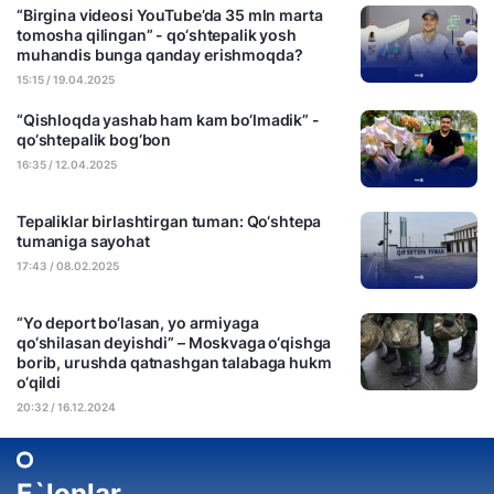
“Birgina videosi YouTube’da 35 mln marta
tomosha qilingan” - qo‘shtepalik yosh
muhandis bunga qanday erishmoqda?
15:15 / 19.04.2025
“Qishloqda yashab ham kam bo‘lmadik” -
qo‘shtepalik bog‘bon
16:35 / 12.04.2025
Tepaliklar birlashtirgan tuman: Qo‘shtepa
tumaniga sayohat
17:43 / 08.02.2025
“Yo deport bo‘lasan, yo armiyaga
qo‘shilasan deyishdi” – Moskvaga o‘qishga
borib, urushda qatnashgan talabaga hukm
o‘qildi
20:32 / 16.12.2024
E`lonlar