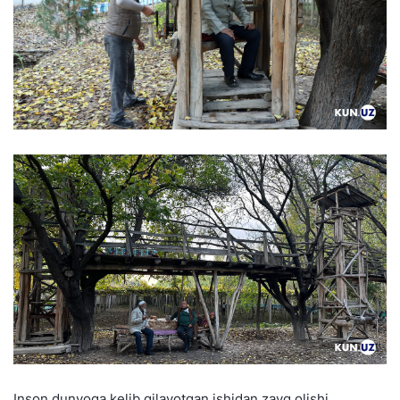
Inson dunyoga kelib qilayotgan ishidan zavq olishi,