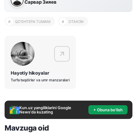
Сарвар Зияев
#
QO‘SHTEPA TUMANI
#
OTAXON
Hayotiy hikoyalar
Turfa taqdirlar va umr manzaralari
Kun.uz yangiliklarini Google
+ Obuna bo'lish
News'da kuzating
Mavzuga oid