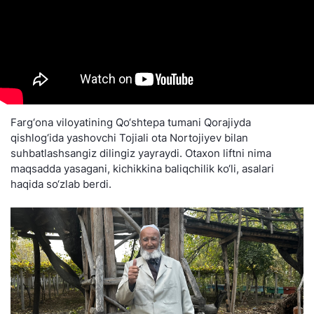
Farg‘ona viloyatining Qo‘shtepa tumani Qorajiyda
qishlog‘ida yashovchi Tojiali ota Nortojiyev bilan
suhbatlashsangiz dilingiz yayraydi. Otaxon liftni nima
maqsadda yasagani, kichikkina baliqchilik ko‘li, asalari
haqida so‘zlab berdi.