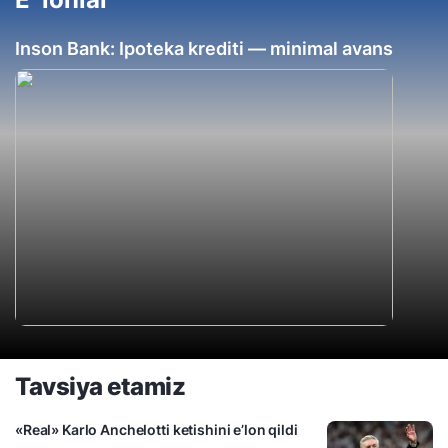
Inson Bank: Ipoteka krediti — minimal avans
Tavsiya etamiz
«Real» Karlo Anchelotti ketishini e’lon qildi