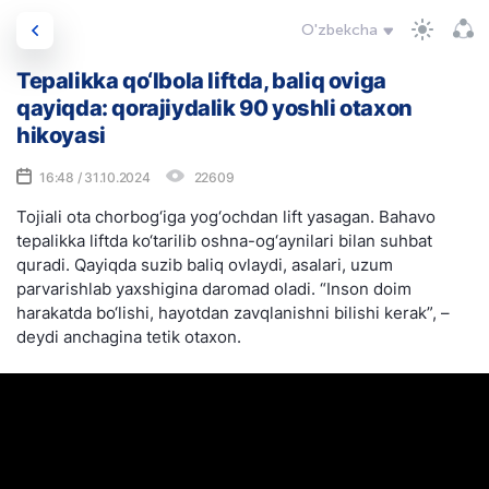
O'zbekcha
Tepalikka qo‘lbola liftda, baliq oviga
qayiqda: qorajiydalik 90 yoshli otaxon
hikoyasi
16:48 / 31.10.2024
22609
Tojiali ota chorbog‘iga yog‘ochdan lift yasagan. Bahavo
tepalikka liftda ko‘tarilib oshna-og‘aynilari bilan suhbat
quradi. Qayiqda suzib baliq ovlaydi, asalari, uzum
parvarishlab yaxshigina daromad oladi. “Inson doim
harakatda bo‘lishi, hayotdan zavqlanishni bilishi kerak”, –
deydi anchagina tetik otaxon.