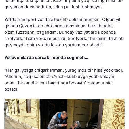
holatlarga tushganman. Ba’zilar pulim yo‘q, kartaga tashlab
qo‘yaman deyishadi-da, lekin pul tushirishmaydi.
Yo‘lda transport vositasi buzilib qolishi mumkin. O‘tgan yil
qishda Qozog‘iston cho‘llarida mashinam buzilib qoldi,
o‘zim tuzatishni o‘rgandim. Bunday vaziyatlarda boshqa
shofyorlar ham yordam beradi. Shofyorlar bir-birini tashlab
qo‘ymaydi, doim yo‘lda to‘xtab yordam berishadi”.
Yo‘lovchilarda qarsak, menda sog‘inch...
“Har gal yo‘lga chiqarkanman, yuragimda bir hissiyot o‘tadi.
“Allohim, sog‘-salomat, o‘ynab-kulib uyga yetib kelayin,
onam, farzandlarimni bag‘rimga bosayin” degan umid
bo‘ladi.