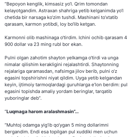
“Bepoyon kenglik, kimsasiz yo‘l. Qrim tomondan
kelayotgandim. Astraxan shahriga yetib kelganimda yo‘l
chetida bir narsaga ko‘zim tushdi. Mashinani to‘xtatib
qarasam, karmon yotibdi, loy bo‘lib ketgan.
Karmonni olib mashinaga o‘tirdim. Ichini ochib qarasam 4
900 dollar va 23 ming rubl bor ekan.
Pulni olgan zahotim shayton yelkamga o‘tirdi va unga
nimalar qilishim kerakligini rejalashtirdi. Shaytonning
rejalariga qaramasdan, nafsimga jilov berib, pulni o‘z
egasini topshirishni niyat qildim. Uyga yetib kelgandan
keyin, ijtimoiy tarmoqlardagi guruhlarga e’lon berdim: pul
egasini topishda amaliy yordam beringlar, tarqatib
yuboringlar deb”.
“
Luqmaga harom aralashmasin”...
“Muhtoj odamga yig‘ib qo‘ygan 5 ming dollarimni
bergandim. Endi esa topilgan pul xuddiki men uchun