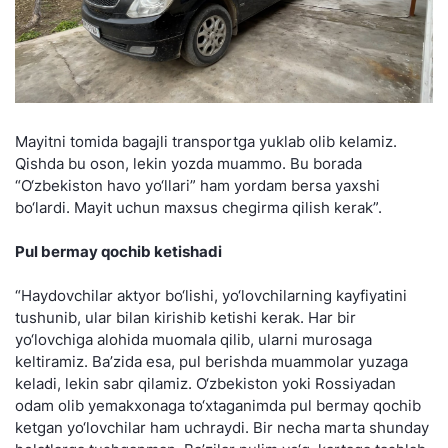
Mayitni tomida bagajli transportga yuklab olib kelamiz.
Qishda bu oson, lekin yozda muammo. Bu borada
“O‘zbekiston havo yo‘llari” ham yordam bersa yaxshi
bo‘lardi. Mayit uchun maxsus chegirma qilish kerak”.
Pul bermay qochib ketishadi
“Haydovchilar aktyor bo‘lishi, yo‘lovchilarning kayfiyatini
tushunib, ular bilan kirishib ketishi kerak. Har bir
yo‘lovchiga alohida muomala qilib, ularni murosaga
keltiramiz. Ba’zida esa, pul berishda muammolar yuzaga
keladi, lekin sabr qilamiz. O‘zbekiston yoki Rossiyadan
odam olib yemakxonaga to‘xtaganimda pul bermay qochib
ketgan yo‘lovchilar ham uchraydi. Bir necha marta shunday