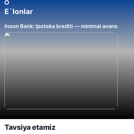
E`lonlar
Inson Bank: Ipoteka krediti — minimal avans
Tavsiya etamiz