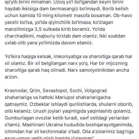
qo‘yib birini minaman. Uzoq yo‘l bo‘lgandan keyin birini
haydab ikkisiga dam bermasangiz bo‘lmaydi. Borib kelish
uchun kamida 10 ming kilometr masofa bosaman. Ob-havo
yaxshi bo‘lsa, yo‘lda qiyinchilik bo‘lmasa, ko‘zlagan
manzilimizga 3,5 sutkada kirib boramiz. Yo‘lda
charchadikmi, majburiy to‘xtab dam olamiz. Ikki soatdan
uxlab olib yana yo‘limizda davom etamiz.
Yo‘lkira haqiga kelsak, imkoniyatiga va sharoitiga qarab har
xil olamiz. Bir xil belgilangan narx yo‘q. Har bir mijozning
sharoitiga qarab haq olinadi. Narx samolyotnikidan ancha
arzon.
Krasnodar, Qrim, Sevastopol, Sochi, Volgograd
shaharlariga va hattoki Mariupol shaharlarigacha
qatnaymiz. O‘zbeklar ishlaydi qurilishlarda, shularni oborib,
olib kelamiz. Urush joylari yaqinligida yaqinlashib qolamiz.
Gumburlagan ovozlar kelib turadi, xavf ostidagi yerlardan
o‘tamiz. Mashinani Ukraina hududida boshqarayotganimda,
ichimdan har xil kechinmalar o‘tadi. Oila a’zolarimiz bag‘riga
eson-omon yetib olish haqida o‘ylayman”.