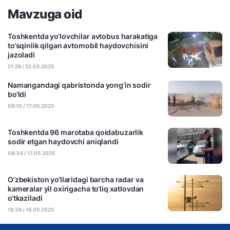
Mavzuga oid
Toshkentda yo‘lovchilar avtobus harakatiga
to‘sqinlik qilgan avtomobil haydovchisini
jazoladi
21:28 / 22.05.2025
Namangandagi qabristonda yong‘in sodir
bo‘ldi
09:10 / 17.05.2025
Toshkentda 96 marotaba qoidabuzarlik
sodir etgan haydovchi aniqlandi
08:34 / 17.05.2025
O‘zbekiston yo‘llaridagi barcha radar va
kameralar yil oxirigacha to‘liq xatlovdan
o‘tkaziladi
18:39 / 16.05.2025