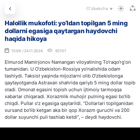
O'zbekcha
Halollik mukofoti: yo‘ldan topilgan 5 ming
dollarni egasiga qaytargan haydovchi
haqida hikoya
10:06 / 24.11.2024
62107
Elmurod Mamirjonov Namangan viloyatining To‘raqo‘rg‘on
tumanidan. U O‘zbekiston-Rossiya yo‘nalishida odam
tashiydi. Taksist yaqinda mijozlarni olib O‘zbekistonga
qaytayotganda Astraxan shahrida qariyb 5 ming dollar topib
oladi. Omonat egasini topish uchun ijtimoiy tarmoqqa
xabarlar chiqaradi. Xorazmlik muhojir pulning egasi bo‘lib
chiqdi. Pullar o‘z egasiga qaytarildi. “Dollarlari topilganidan
xursand bo‘lib ketgan aka bir qop Xorazm guruchi va 200
dollar suyunchi puli tashlab ketdi”, – deydi haydovchi.