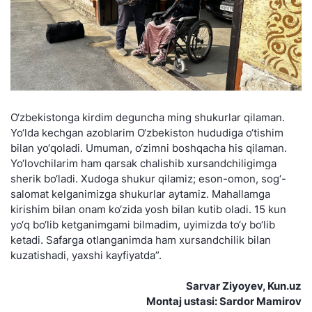
O‘zbekistonga kirdim deguncha ming shukurlar qilaman.
Yo‘lda kechgan azoblarim O‘zbekiston hududiga o‘tishim
bilan yo‘qoladi. Umuman, o‘zimni boshqacha his qilaman.
Yo‘lovchilarim ham qarsak chalishib xursandchiligimga
sherik bo‘ladi. Xudoga shukur qilamiz; eson-omon, sog‘-
salomat kelganimizga shukurlar aytamiz. Mahallamga
kirishim bilan onam ko‘zida yosh bilan kutib oladi. 15 kun
yo‘q bo‘lib ketganimgami bilmadim, uyimizda to‘y bo‘lib
ketadi. Safarga otlanganimda ham xursandchilik bilan
kuzatishadi, yaxshi kayfiyatda”.
Sarvar Ziyoyev, Kun.uz
Montaj ustasi: Sardor Mamirov