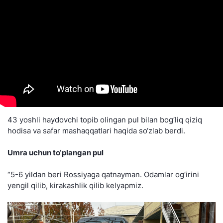
43 yoshli haydovchi topib olingan pul bilan bog‘liq qiziq
hodisa va safar mashaqqatlari haqida so‘zlab berdi.
Umra uchun to‘plangan pul
“5-6 yildan beri Rossiyaga qatnayman. Odamlar og‘irini
yengil qilib, kirakashlik qilib kelyapmiz.