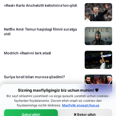
«Real» Karlo Anchelotti ketishini e’lon qildi
Netflix Amir Temur haqidagi filmni suratga
oldi
Modrich «Real»ni tark etadi
Suriya Isroil bilan murosa qiladimi?
Sizning maxfiyligingiz biz uchun muhim! 🛡
Biz sayt ishlashini yaxshilash va sizga qulaylik yaratish uchun cookies-
fayllardan foydalanamiz. Davom etish orqali siz cookies-dan
foydalanishga rozilik bildirasiz.
Maxfiylik siyosati Kun.uz
Qabul qilish
❌ Bekor qilish