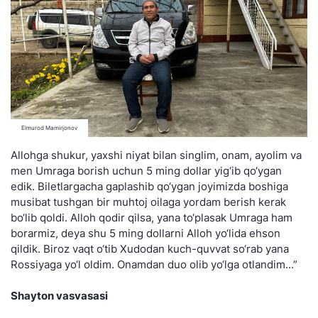
Elmurod Mamirjonov
Allohga shukur, yaxshi niyat bilan singlim, onam, ayolim va
men Umraga borish uchun 5 ming dollar yig‘ib qo‘ygan
edik. Biletlargacha gaplashib qo‘ygan joyimizda boshiga
musibat tushgan bir muhtoj oilaga yordam berish kerak
bo‘lib qoldi. Alloh qodir qilsa, yana to‘plasak Umraga ham
borarmiz, deya shu 5 ming dollarni Alloh yo‘lida ehson
qildik. Biroz vaqt o‘tib Xudodan kuch-quvvat so‘rab yana
Rossiyaga yo‘l oldim. Onamdan duo olib yo‘lga otlandim...”
Shayton vasvasasi