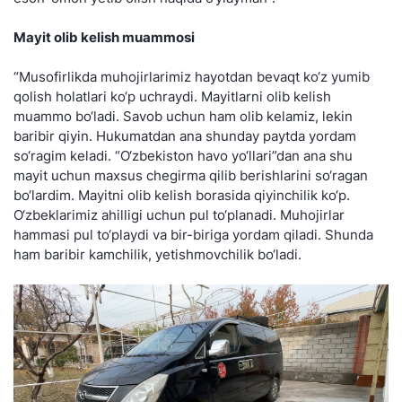
Mayit olib kelish muammosi
“Musofirlikda muhojirlarimiz hayotdan bevaqt ko‘z yumib
qolish holatlari ko‘p uchraydi. Mayitlarni olib kelish
muammo bo‘ladi. Savob uchun ham olib kelamiz, lekin
baribir qiyin. Hukumatdan ana shunday paytda yordam
so‘ragim keladi. “O‘zbekiston havo yo‘llari”dan ana shu
mayit uchun maxsus chegirma qilib berishlarini so‘ragan
bo‘lardim. Mayitni olib kelish borasida qiyinchilik ko‘p.
O‘zbeklarimiz ahilligi uchun pul to‘planadi. Muhojirlar
hammasi pul to‘playdi va bir-biriga yordam qiladi. Shunda
ham baribir kamchilik, yetishmovchilik bo‘ladi.