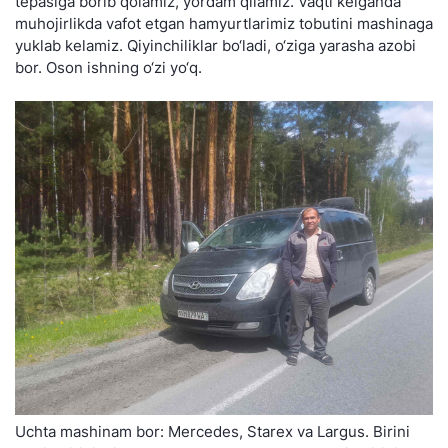
tepasiga borib qolamiz, yordam qilamiz. Vaqti kelganda
muhojirlikda vafot etgan hamyurtlarimiz tobutini mashinaga
yuklab kelamiz. Qiyinchiliklar bo‘ladi, o‘ziga yarasha azobi
bor. Oson ishning o‘zi yo‘q.
Uchta mashinam bor: Mercedes, Starex va Largus. Birini