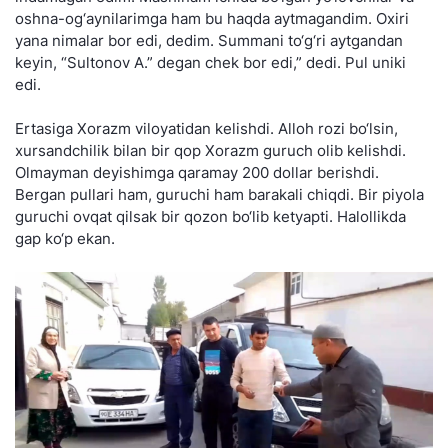
oshna-og‘aynilarimga ham bu haqda aytmagandim. Oxiri
yana nimalar bor edi, dedim. Summani to‘g‘ri aytgandan
keyin, “Sultonov A.” degan chek bor edi,” dedi. Pul uniki
edi.
Ertasiga Xorazm viloyatidan kelishdi. Alloh rozi bo‘lsin,
xursandchilik bilan bir qop Xorazm guruch olib kelishdi.
Olmayman deyishimga qaramay 200 dollar berishdi.
Bergan pullari ham, guruchi ham barakali chiqdi. Bir piyola
guruchi ovqat qilsak bir qozon bo‘lib ketyapti. Halollikda
gap ko‘p ekan.