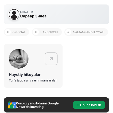
MUALLIF
Сарвар Зияев
#
OMONAT
#
HAYDOVCHI
#
NAMANGAN VILOYATI
Hayotiy hikoyalar
Turfa taqdirlar va umr manzaralari
Kun.uz yangiliklarini Google
+ Obuna bo'lish
News'da kuzating