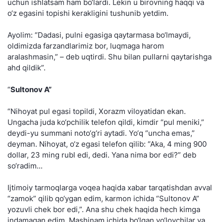
uchun ishlatsam ham bo‘lardi. Lekin u birovning haqqi va
o‘z egasini topishi kerakligini tushunib yetdim.
Ayolim: “Dadasi, pulni egasiga qaytarmasa bo‘lmaydi,
oldimizda farzandlarimiz bor, luqmaga harom
aralashmasin,” – deb uqtirdi. Shu bilan pullarni qaytarishga
ahd qildik”.
“
Sultonov A”
“Nihoyat pul egasi topildi, Xorazm viloyatidan ekan.
Ungacha juda ko‘pchilik telefon qildi, kimdir “pul meniki,”
deydi-yu summani noto‘g‘ri aytadi. Yo‘q “uncha emas,”
deyman. Nihoyat, o‘z egasi telefon qilib: “Aka, 4 ming 900
dollar, 23 ming rubl edi, dedi. Yana nima bor edi?” deb
so‘radim...
Ijtimoiy tarmoqlarga voqea haqida xabar tarqatishdan avval
“zamok” qilib qo‘ygan edim, karmon ichida “Sultonov A”
yozuvli chek bor edi,”. Ana shu chek haqida hech kimga
indamagan edim. Mashinam ichida bo‘lgan yo‘lovchilar va