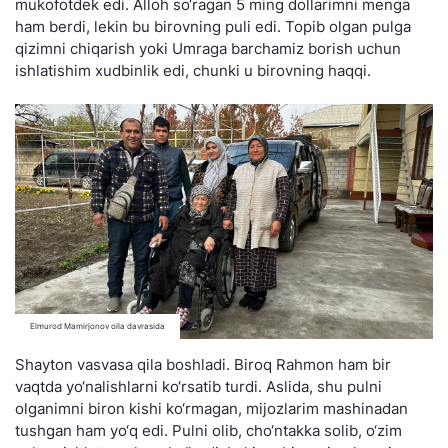
mukofotdek edi. Alloh so‘ragan 5 ming dollarimni menga
ham berdi, lekin bu birovning puli edi. Topib olgan pulga
qizimni chiqarish yoki Umraga barchamiz borish uchun
ishlatishim xudbinlik edi, chunki u birovning haqqi.
Elmurod Mamirjonov oila davrasida
Shayton vasvasa qila boshladi. Biroq Rahmon ham bir
vaqtda yo‘nalishlarni ko‘rsatib turdi. Aslida, shu pulni
olganimni biron kishi ko‘rmagan, mijozlarim mashinadan
tushgan ham yo‘q edi. Pulni olib, cho‘ntakka solib, o‘zim