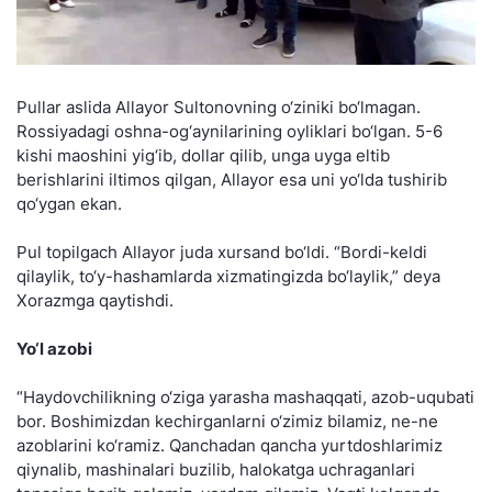
Pullar aslida Allayor Sultonovning o‘ziniki bo‘lmagan.
Rossiyadagi oshna-og‘aynilarining oyliklari bo‘lgan. 5-6
kishi maoshini yig‘ib, dollar qilib, unga uyga eltib
berishlarini iltimos qilgan, Allayor esa uni yo‘lda tushirib
qo‘ygan ekan.
Pul topilgach Allayor juda xursand bo‘ldi. “Bordi-keldi
qilaylik, to‘y-hashamlarda xizmatingizda bo‘laylik,” deya
Xorazmga qaytishdi.
Yo‘l azobi
“Haydovchilikning o‘ziga yarasha mashaqqati, azob-uqubati
bor. Boshimizdan kechirganlarni o‘zimiz bilamiz, ne-ne
azoblarini ko‘ramiz. Qanchadan qancha yurtdoshlarimiz
qiynalib, mashinalari buzilib, halokatga uchraganlari