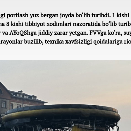
 portlash yuz bergan joyda bo‘lib turibdi. 1 kishi
na 8 kishi tibbiyot xodimlari nazoratida bo‘lib turi
r va AYoQShga jiddiy zarar yetgan. FVVga ko‘ra, suy
rayonlar buzilib, texnika xavfsizligi qoidalariga ri