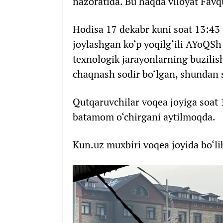
nazoratida. Bu haqda viloyat Fav
Hodisa 17 dekabr kuni soat 13:43
joylashgan ko‘p yoqilg‘ili AYoQSh
texnologik jarayonlarning buzilish
chaqnash sodir bo‘lgan, shundan 
Qutqaruvchilar voqea joyiga soat 1
batamom o‘chirgani aytilmoqda.
Kun.uz muxbiri voqea joyida bo‘lib