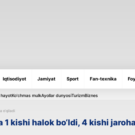
Iqtisodiyot
Jamiyat
Sport
Fan-texnika
Foy
 hayot
Ko'chmas mulk
Ayollar dunyosi
Turizm
Biznes
a o‘qiladi
1 kishi halok bo‘ldi, 4 kishi jaroha