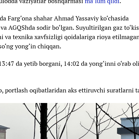
qulodda vaziyatlar boshqarmasi
ma’lum qildi
.
 da Farg‘ona shahar Ahmad Yassaviy ko‘chasida
 va AGQShda sodir bo‘lgan. Suyultirilgan gaz to‘ki
i va texnika xavfsizligi qoidalariga rioya etilmaga
so‘ng yong‘in chiqqan.
3:47 da yetib borgani, 14:02 da yong‘inni o‘rab ol
, portlash oqibatlaridan aks ettiruvchi suratlarni t