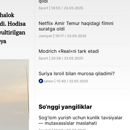
qildi
Sport | 16:55 / 23.05.2025
 halok
bdi. Hodisa
Netflix Amir Temur haqidagi filmni
suratga oldi
ultirilgan
Jamiyat | 16:17 / 23.05.2025
oya
Modrich «Real»ni tark etadi
Sport | 20:38 / 22.05.2025
Suriya Isroil bilan murosa qiladimi?
Jahon | 15:40 / 22.05.2025
So‘nggi yangiliklar
Sog'lom yurish uchun kunlik tavsiyalar
— mutaxassislar maslahati