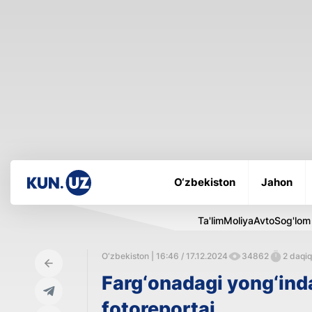
O‘zbekiston
Jahon
Ta'lim
Moliya
Avto
Sog'lom
O‘zbekiston | 16:46 / 17.12.2024
34862
2 daqiq
Farg‘onadagi yong‘inda 
fotoreportaj