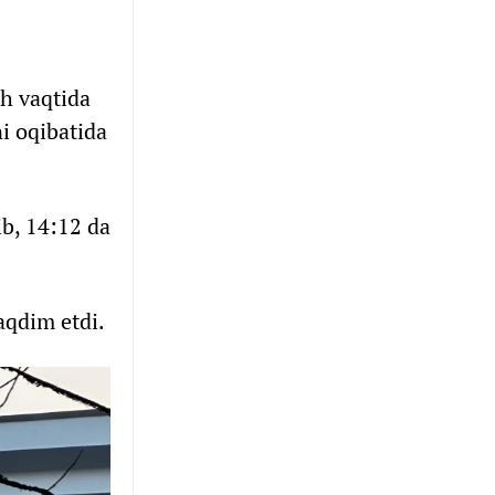
sh vaqtida
ni oqibatida
ib, 14:12 da
aqdim etdi.