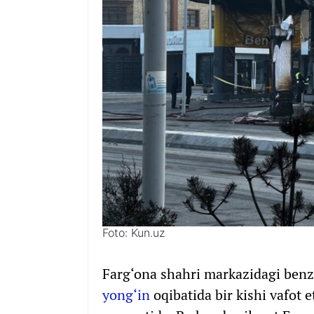
Foto: Kun.uz
Farg‘ona shahri markazidagi benz
yong‘in
oqibatida bir kishi vafot e