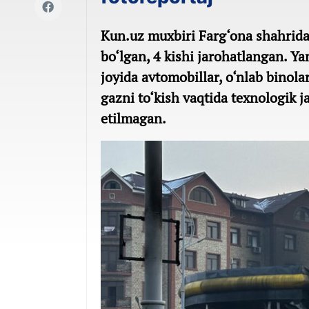
Kun.uz muxbiri Farg‘ona shahridagi
bo‘lgan, 4 kishi jarohatlangan. Ya
joyida avtomobillar, o‘nlab binola
gazni to‘kish vaqtida texnologik ja
etilmagan.