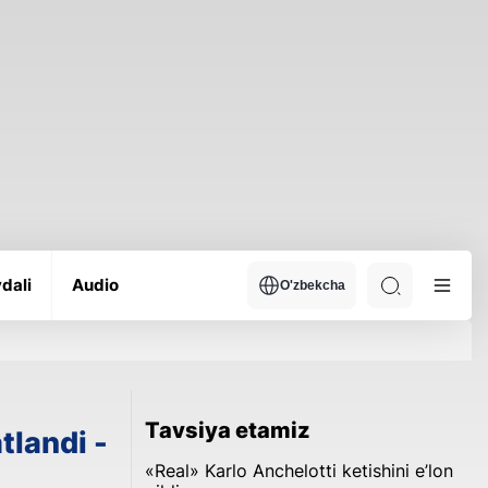
dali
Audio
O'zbekcha
Tavsiya etamiz
tlandi -
«Real» Karlo Anchelotti ketishini e’lon