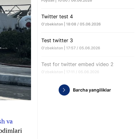
Foydali | 10:00 / 06.06.2026
Twitter test 4
O‘zbekiston | 18:08 / 05.06.2026
Test twitter 3
O‘zbekiston | 17:57 / 05.06.2026
Test for twitter embed video 2
O‘zbekiston | 17:11 / 05.06.2026
Barcha yangiliklar
sh va
xodimlari