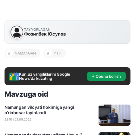
TAYYORLAGAN
Фозилбек Юсупов
#
NAMANGAN
#
YTH
Kun.uz yangiliklarini Google
+ Obuna bo'lish
News'da kuzating
Mavzuga oid
Namangan viloyati hokimiga yangi
o‘rinbosar tayinlandi
22:51 / 27.05.2025
Namanganda daraxtga urilgan Nexia-3