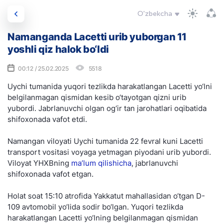
O'zbekcha
Namanganda Lacetti urib yuborgan 11
yoshli qiz halok bo‘ldi
00:12 / 25.02.2025
5518
Uychi tumanida yuqori tezlikda harakatlangan Lacetti yo‘lni
belgilanmagan qismidan kesib o‘tayotgan qizni urib
yubordi. Jabrlanuvchi olgan og‘ir tan jarohatlari oqibatida
shifoxonada vafot etdi.
Namangan viloyati Uychi tumanida 22 fevral kuni Lacetti
transport vositasi voyaga yetmagan piyodani urib yubordi.
Viloyat YHXBning
ma’lum qilishicha
, jabrlanuvchi
shifoxonada vafot etgan.
Holat soat 15:10 atrofida Yakkatut mahallasidan o‘tgan D-
109 avtomobil yo‘lida sodir bo‘lgan. Yuqori tezlikda
harakatlangan Lacetti yo‘lning belgilanmagan qismidan