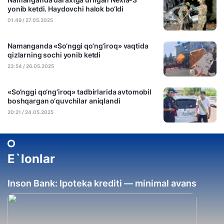
yonib ketdi. Haydovchi halok bo‘ldi
01:49 / 27.05.2025
Namanganda «So‘nggi qo‘ng‘iroq» vaqtida
qizlarning sochi yonib ketdi
23:54 / 26.05.2025
«So‘nggi qo‘ng‘iroq» tadbirlarida avtomobil
boshqargan o‘quvchilar aniqlandi
20:21 / 24.05.2025
E`lonlar
Inson Bank: Ipoteka krediti — minimal avans