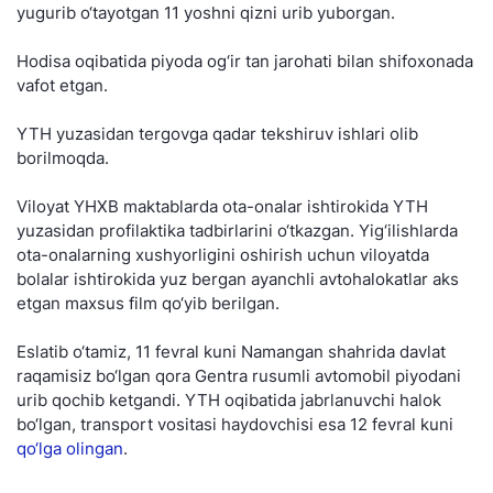
yugurib o‘tayotgan 11 yoshni qizni urib yuborgan.
Hodisa oqibatida piyoda og‘ir tan jarohati bilan shifoxonada
vafot etgan.
YTH yuzasidan tergovga qadar tekshiruv ishlari olib
borilmoqda.
Viloyat YHXB maktablarda ota-onalar ishtirokida YTH
yuzasidan profilaktika tadbirlarini o‘tkazgan. Yig‘ilishlarda
ota-onalarning xushyorligini oshirish uchun viloyatda
bolalar ishtirokida yuz bergan ayanchli avtohalokatlar aks
etgan maxsus film qo‘yib berilgan.
Eslatib o‘tamiz, 11 fevral kuni Namangan shahrida davlat
raqamisiz bo‘lgan qora Gentra rusumli avtomobil piyodani
urib qochib ketgandi. YTH oqibatida jabrlanuvchi halok
bo‘lgan, transport vositasi haydovchisi esa 12 fevral kuni
qo‘lga olingan
.