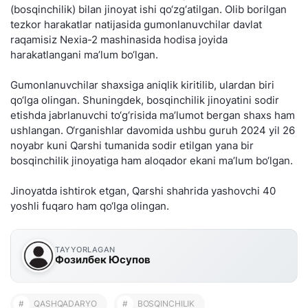
(bosqinchilik) bilan jinoyat ishi qo‘zg‘atilgan. Olib borilgan
tezkor harakatlar natijasida gumonlanuvchilar davlat
raqamisiz Nexia-2 mashinasida hodisa joyida
harakatlangani ma’lum bo‘lgan.
Gumonlanuvchilar shaxsiga aniqlik kiritilib, ulardan biri
qo‘lga olingan. Shuningdek, bosqinchilik jinoyatini sodir
etishda jabrlanuvchi to‘g‘risida ma’lumot bergan shaxs ham
ushlangan. O‘rganishlar davomida ushbu guruh 2024 yil 26
noyabr kuni Qarshi tumanida sodir etilgan yana bir
bosqinchilik jinoyatiga ham aloqador ekani ma’lum bo‘lgan.
Jinoyatda ishtirok etgan, Qarshi shahrida yashovchi 40
yoshli fuqaro ham qo‘lga olingan.
TAYYORLAGAN
Фозилбек Юсупов
#
QASHQADARYO
#
BOSQINCHILIK