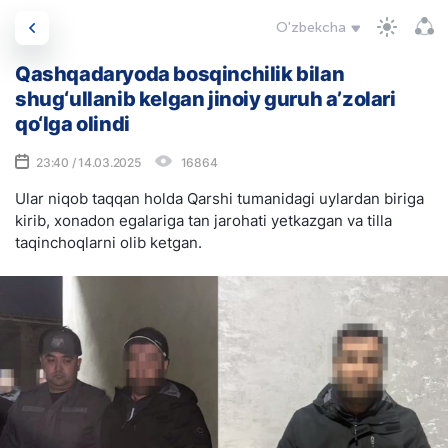
O'zbekcha
Qashqadaryoda bosqinchilik bilan
shug‘ullanib kelgan jinoiy guruh a’zolari
qo‘lga olindi
23:40 / 14.03.2025
16864
Ular niqob taqqan holda Qarshi tumanidagi uylardan biriga
kirib, xonadon egalariga tan jarohati yetkazgan va tilla
taqinchoqlarni olib ketgan.