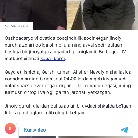
Foto: Videodan kadr
Qashqadaryo viloyatida bosqinchilik sodir etgan jinoiy
guruh a’zolari qo‘lga olinib, ularning avval sodir etilgan
boshqa bir jinoyatga aloqadorligi aniqlandi. Bu haqda IIV
matbuot xizmati
xabar berdi
.
Qayd etilishicha, Qarshi tumani Alisher Navoiy mahallasida
xonadonlarning biriga soat 04:00 larda niqob kiygan uch
nafar shaxs devor orqali kirgan. Ular xonadon egasi, uning
turmush o‘rtog‘i va o‘g‘liga tan jarohati yetkazgan.
Jinoiy guruh ulardan pul talab qilib, uydagi shkafda bo‘lgan
tilla taqinchoqlarni olib chiqib ketgan.