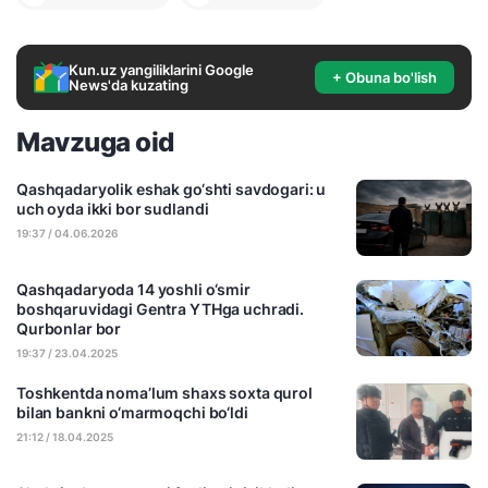
Kun.uz yangiliklarini Google
+ Obuna bo'lish
News'da kuzating
Mavzuga oid
Qashqadaryolik eshak go‘shti savdogari: u
uch oyda ikki bor sudlandi
19:37 / 04.06.2026
Qashqadaryoda 14 yoshli o‘smir
boshqaruvidagi Gentra YTHga uchradi.
Qurbonlar bor
19:37 / 23.04.2025
Toshkentda noma’lum shaxs soxta qurol
bilan bankni o‘marmoqchi bo‘ldi
21:12 / 18.04.2025