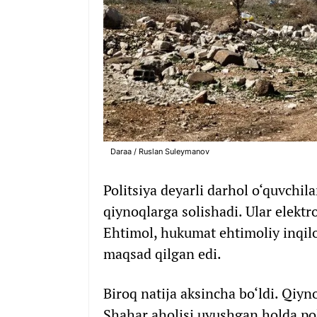
Daraa / Ruslan Suleymanov
Politsiya deyarli darhol o‘quvchil
qiynoqlarga solishadi. Ular elektro
Ehtimol, hukumat ehtimoliy inqil
maqsad qilgan edi.
Biroq natija aksincha bo‘ldi. Qiyno
Shahar aholisi uyushgan holda poli