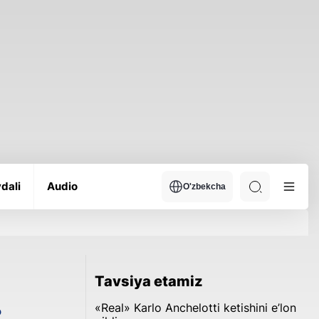
dali
Audio
O'zbekcha
Tavsiya etamiz
«Real» Karlo Anchelotti ketishini e’lon
?