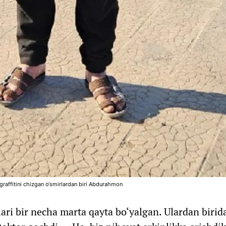
graffitini chizgan o‘smirlardan biri Abdurahmon
lari bir necha marta qayta bo‘yalgan. Ulardan birid