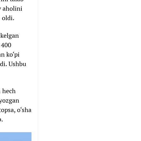
y aholini
 oldi.
 kelgan
, 400
n ko‘pi
ndi. Ushbu
a hech
 yozgan
opsa, o‘sha
b.