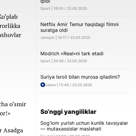
qildi
Sport | 16:55 / 23.05.2025
Ko‘plab
Netflix Amir Temur haqidagi filmni
rorlikka
suratga oldi
ashuvlar
Jamiyat | 16:17 / 23.05.2025
Modrich «Real»ni tark etadi
Sport | 20:38 / 22.05.2025
Suriya Isroil bilan murosa qiladimi?
Jahon | 15:40 / 22.05.2025
cha o‘smir
So‘nggi yangiliklar
or!»
Sog'lom yurish uchun kunlik tavsiyalar
— mutaxassislar maslahati
ar Asadga