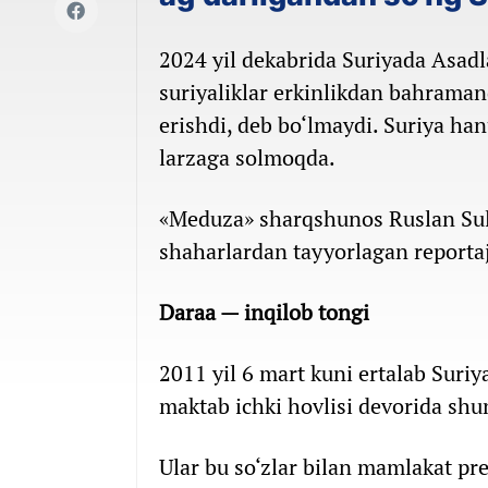
2024 yil dekabrida Suriyada Asadla
suriyaliklar erkinlikdan bahrama
erishdi, deb bo‘lmaydi. Suriya ha
larzaga solmoqda.
«Meduza» sharqshunos Ruslan Sul
shaharlardan tayyorlagan reporta
Daraa — inqilob tongi
2011 yil 6 mart kuni ertalab Suri
maktab ichki hovlisi devorida shun
Ular bu so‘zlar bilan mamlakat pr