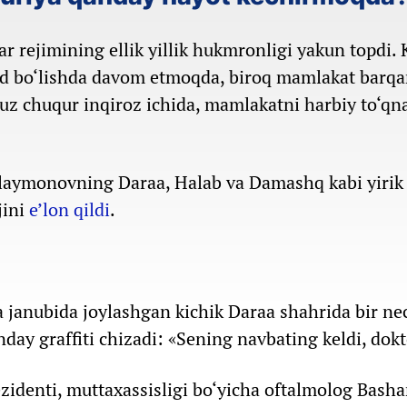
r rejimining ellik yillik hukmronligi yakun topdi. 
nd bo‘lishda davom etmoqda, biroq mamlakat barqa
nuz chuqur inqiroz ichida, mamlakatni harbiy to‘qn
aymonovning Daraa, Halab va Damashq kabi yirik
jini
e’lon qildi
.
ya janubida joylashgan kichik Daraa shahrida bir ne
day graffiti chizadi: «Sening navbating keldi, dokt
ezidenti, muttaxassisligi bo‘yicha oftalmolog Bash