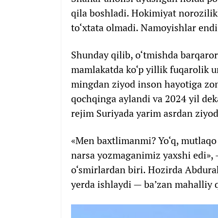
qila boshladi. Hokimiyat norozilik
to‘xtata olmadi. Namoyishlar endi 
Shunday qilib, o‘tmishda barqaro
mamlakatda ko‘p yillik fuqarolik u
mingdan ziyod inson hayotiga zom
qochqinga aylandi va 2024 yil dek
rejim Suriyada yarim asrdan ziyod
«Men baxtlimanmi? Yo‘q, mutlaqo 
narsa yozmaganimiz yaxshi edi», 
o‘smirlardan biri. Hozirda Abdur
yerda ishlaydi — ba’zan mahalliy 