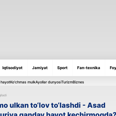
Iqtisodiyot
Jamiyat
Sport
Fan-texnika
Foy
 hayot
Ko'chmas mulk
Ayollar dunyosi
Turizm
Biznes
iladi
o ulkan to‘lov to‘lashdi - Asad
Suriya qanday hayot kechirmoqda