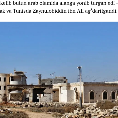
 kelib butun arab olamida alanga yonib turgan edi
k va Tunisda Zaynulobiddin ibn Ali ag‘darilgandi.