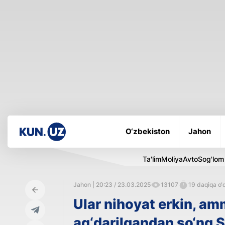
O‘zbekiston
Jahon
Ta'lim
Moliya
Avto
Sog'lom
Jahon | 20:23 / 23.03.2025
13107
19 daqiqa o‘q
Ular nihoyat erkin, amm
ag‘darilgandan so‘ng 