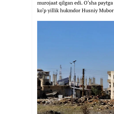
murojaat qilgan edi. O‘sha paytga
ko‘p yillik hukmdor Husniy Mubora