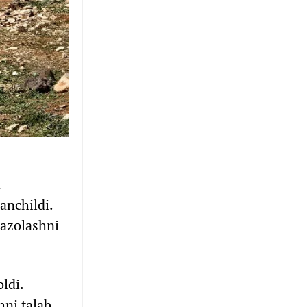
a
anchildi.
jazolashni
ldi.
hni talab