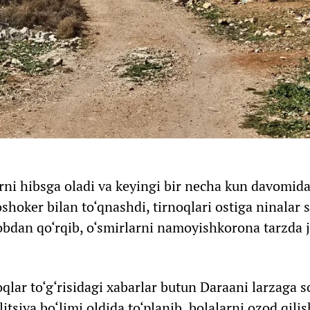
arni hibsga oladi va keyingi bir necha kun davomid
shoker bilan to‘qnashdi, tirnoqlari ostiga ninalar s
obdan qo‘rqib, o‘smirlarni namoyishkorona tarzda 
qlar to‘g‘risidagi xabarlar butun Daraani larzaga so
tsiya bo‘limi oldida to‘planib, bolalarni ozod qilis