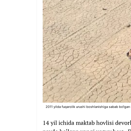
2011 yilda fuqarolik urushi boshlanishiga sabab bo‘lgan 
14 yil ichida maktab hovlisi devor