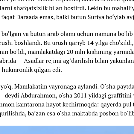
larni shafqatsizlik bilan bostirdi. Lekin bu mahalli
faqat Daraada emas, balki butun Suriya bo‘ylab avj
r bo‘lgan va butun arab olami uchun namuna bo‘lib
rushi boshlandi. Bu urush qariyb 14 yilga cho‘zildi
in bo‘ldi, mamlakatdagi 20 mln kishining yarmida
abrida — Asadlar rejimi ag‘darilishi bilan yakunla
 hukmronlik qilgan edi.
yo‘q. Mamlakatim vayronaga aylandi. O‘sha paytd
— deydi Abdurahmon, o‘sha 2011 yildagi graffitini
ahmon kamtarona hayot kechirmoqda: qayerda pul t
qurilishda, ba’zan esa o‘sha maktabda posbon bo‘li