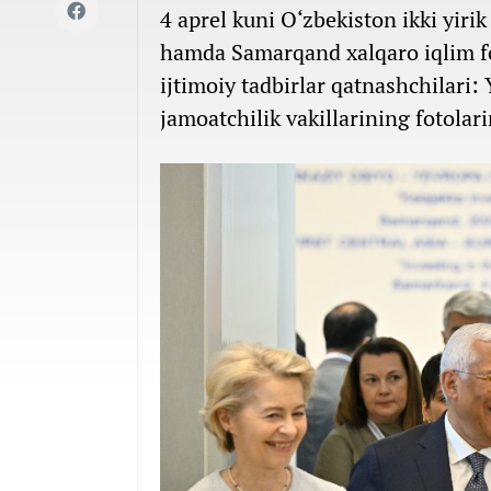
4 aprel kuni O‘zbekiston ikki yiri
hamda Samarqand xalqaro iqlim f
ijtimoiy tadbirlar qatnashchilari: 
jamoatchilik vakillarining fotolari