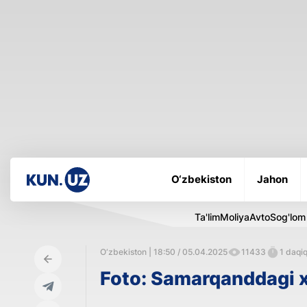
O‘zbekiston
Jahon
Ta'lim
Moliya
Avto
Sog'lom
O‘zbekiston | 18:50 / 05.04.2025
11433
1 daqiq
Foto: Samarqanddagi xa