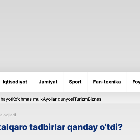
Iqtisodiyot
Jamiyat
Sport
Fan-texnika
Foy
 hayot
Ko'chmas mulk
Ayollar dunyosi
Turizm
Biznes
a o‘qiladi
lqaro tadbirlar qanday o‘tdi?