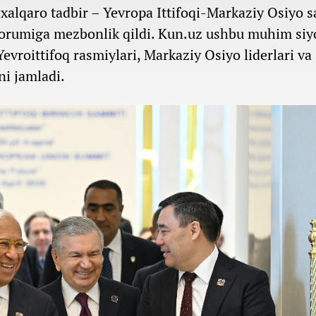
k xalqaro tadbir – Yevropa Ittifoqi-Markaziy Osiyo 
orumiga mezbonlik qildi. Kun.uz ushbu muhim siy
Yevroittifoq rasmiylari, Markaziy Osiyo liderlari va
ni jamladi.