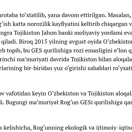
otaba to‘xtatilib, yana davom ettirilgan. Masalan,
ish katta norozilik kayfiyatini keltirib chiqargan v
‘ngra Tojikiston Jahon banki moliyaviy yordami ev
r qiladi. Biroq 2015 yilning avgust oyida O‘zbekist
b topib, bu GES qurilishiga rozi emasligini e’lon qi
rinchi ma’muriyati davrida Tojikiston bilan aloqal
rlarining bir-biridan yuz o‘girishi sabablari ro‘yxa
v vafotidan keyin O‘zbekiston va Tojikiston aloqal
i. Bugungi ma’muriyat Rog‘un GESi qurilishiga qa
a kelishicha, Rog‘unning ekologik va ijtimoiy-iqtis