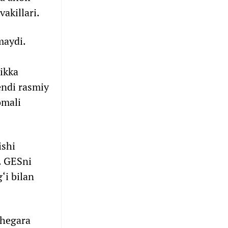
vakillari.
maydi.
ikka
 endi rasmiy
omali
ishi
. GESni
‘i bilan
Chegara