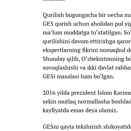
Qurilish bugungacha bir necha mar
GES qurish uchun aholidan pul yig‘
ma’lum muddatga to‘xtatilgan. So
qurilishini davom ettirishga qaro
ekspertlarning fikrini nomaqbul de
Shunday qilib, O‘zbekistonning bi
sovuqlashishi va ikki davlat rahba
GESi masalasi ham bo‘lgan.
2016 yilda prezident Islom Karimo
sekin mutlaq normallasha boshlad
kayfiyatda emas deya olamiz.
GESni qayta tekshirish shikoyatid