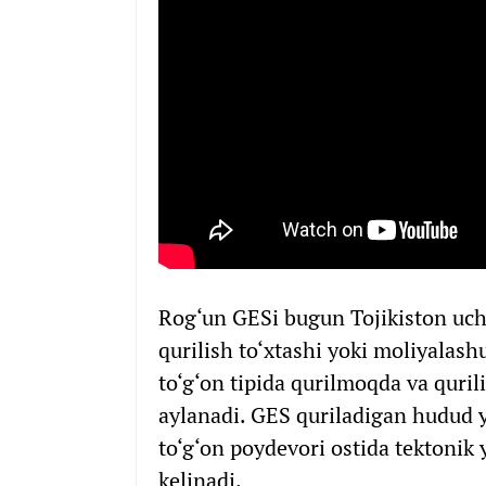
Rog‘un GESi bugun Tojikiston uchu
qurilish to‘xtashi yoki moliyala
to‘g‘on tipida qurilmoqda va quri
aylanadi. GES quriladigan hudud y
to‘g‘on poydevori ostida tektonik y
kelinadi.