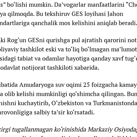
as” bo‘lishi mumkin. Da’vogarlar manfaatlarini “C
oya qilmoqda. Bu tekshiruv GES loyihasi Jahon
ndartlariga qanchalik mos kelishini aniqlab beradi
ki Rog‘un GESni qurishga pul ajratish qarorini noto
liyaviy tashkilot eski va to‘liq bo‘lmagan ma’lumo
dagi tabiat va odamlar hayotiga qanday xavf tug‘d
odavlat notijorat tashkiloti xabarida.
qibatida Amudaryoga suv oqimi 25 foizgacha kamay
a olib kelishi mumkinligi qo‘shimcha qilingan. Bu
lanishni kuchaytirib, O‘zbekiston va Turkmanistond
rovonligiga salbiy ta’sir ko‘rsatadi.
zirgi tugallanmagan ko‘rinishida Markaziy Osiyoda