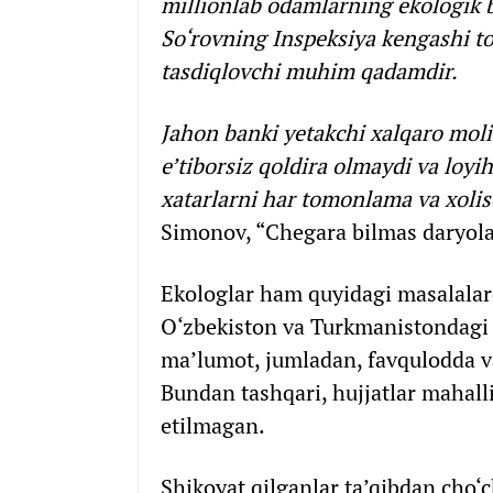
millionlab odamlarning ekologik b
So‘rovning Inspeksiya kengashi to
tasdiqlovchi muhim qadamdir.
Jahon banki yetakchi xalqaro moliy
e’tiborsiz qoldira olmaydi va loyi
xatarlarni har tomonlama va xolis
Simonov, “Chegara bilmas daryolar
Ekologlar ham quyidagi masalalar
O‘zbekiston va Turkmanistondagi a
ma’lumot, jumladan, favqulodda va
Bundan tashqari, hujjatlar mahalli
etilmagan.
Shikoyat qilganlar ta’qibdan cho‘c