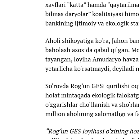
xavflari “katta” hamda “qaytarilm
bilmas daryolar” koalitsiyasi him
bankining ijtimoiy va ekologik sta
Aholi shikoyatiga ko‘ra, Jahon ban
baholash asosida qabul qilgan. Mo
tayangan, loyiha Amudaryo havzasi
yetarlicha ko‘rsatmaydi, deyiladi n
So‘rovda Rog‘un GESi qurilishi o
holat mintaqada ekologik falokatg
o‘zgarishlar cho‘llanish va sho‘r
million aholining salomatligi va fa
“Rog‘un GES loyihasi o‘zining ho