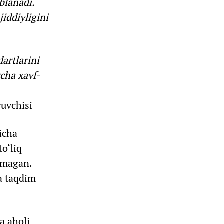
blanadi.
iddiyligini
dartlarini
rcha xavf-
ruvchisi
icha
o‘liq
inmagan.
da taqdim
a aholi