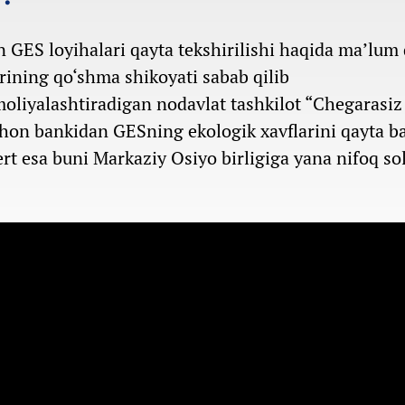
 GES loyihalari qayta tekshirilishi haqida ma’lum q
ining qo‘shma shikoyati sabab qilib
oliyalashtiradigan nodavlat tashkilot “Chegarasiz
Jahon bankidan GESning ekologik xavflarini qayta b
pert esa buni Markaziy Osiyo birligiga yana nifoq so