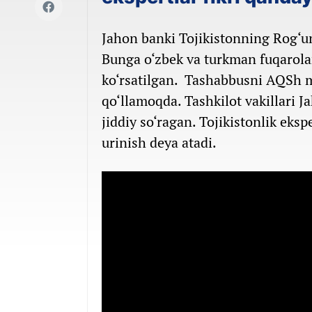
Jahon banki Tojikistonning Rog‘un
Bunga o‘zbek va turkman fuqarolar
ko‘rsatilgan. Tashabbusni AQSh m
qo‘llamoqda. Tashkilot vakillari 
jiddiy so‘ragan. Tojikistonlik eks
urinish deya atadi.