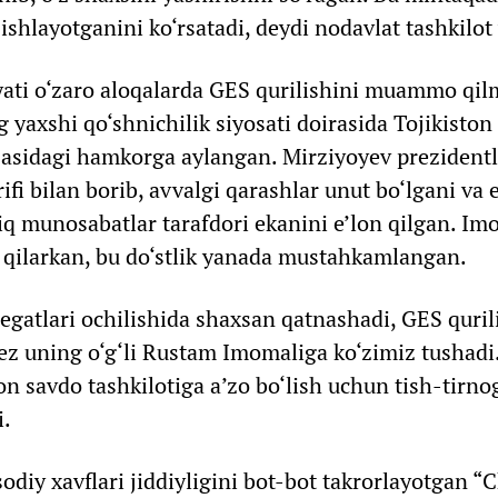
ishlayotganini ko‘rsatadi, deydi nodavlat tashkilot 
ati o‘zaro aloqalarda GES qurilishini muammo qil
yaxshi qo‘shnichilik siyosati doirasida Tojikiston
jasidagi hamkorga aylangan. Mirziyoyev prezidentl
rifi bilan borib, avvalgi qarashlar unut bo‘lgani va
liq munosabatlar tarafdori ekanini e’lon qilgan. Im
qilarkan, bu do‘stlik yanada mustahkamlangan.
egatlari ochilishida shaxsan qatnashadi, GES quril
ez uning o‘g‘li Rustam Imomaliga ko‘zimiz tushadi
 savdo tashkilotiga a’zo bo‘lish uchun tish-tirnog
i.
odiy xavflari jiddiyligini bot-bot takrorlayotgan “