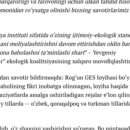
arqarorligi va farovonligi uchun ulkan tahdid hiso
monidan ro‘yxatga olinishi bizning xavotirlarimiz j
a instituti sifatida o‘zining ijtimoiy-ekologik stan
hani moliyalashtirishni davom ettirishdan oldin ba
ona baholashni ta’minlashi shart
” – Yevgeniy
” ekologik koalitsiyasining xalqaro muvofiqlashti
dan xavotir bildirmoqda: Rog‘un GES loyihasi bo‘y
holining fikri inobatga olinmagan, loyiha haqida t
ziyatlarda amalga oshiriladigan rejalar e’lon qil
y tillarda — o‘zbek, qoraqalpoq va turkman tillari
hib, o‘z shaxsini yashirishni so‘ragan. Bu mintaqad