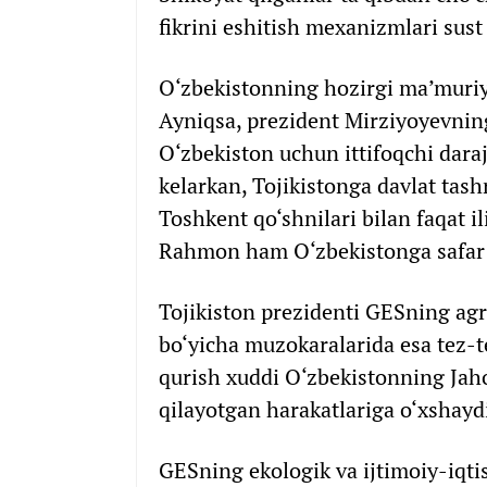
fikrini eshitish mexanizmlari sust 
O‘zbekistonning hozirgi ma’muriy
Ayniqsa, prezident Mirziyoyevning 
O‘zbekiston uchun ittifoqchi dara
kelarkan, Tojikistonga davlat tash
Toshkent qo‘shnilari bilan faqat i
Rahmon ham O‘zbekistonga safar 
Tojikiston prezidenti GESning agr
bo‘yicha muzokaralarida esa tez-t
qurish xuddi O‘zbekistonning Jahon
qilayotgan harakatlariga o‘xshayd
GESning ekologik va ijtimoiy-iqtis