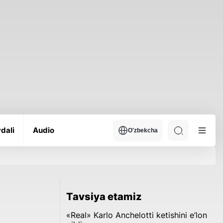
dali
Audio
O'zbekcha
Tavsiya etamiz
«Real» Karlo Anchelotti ketishini e’lon