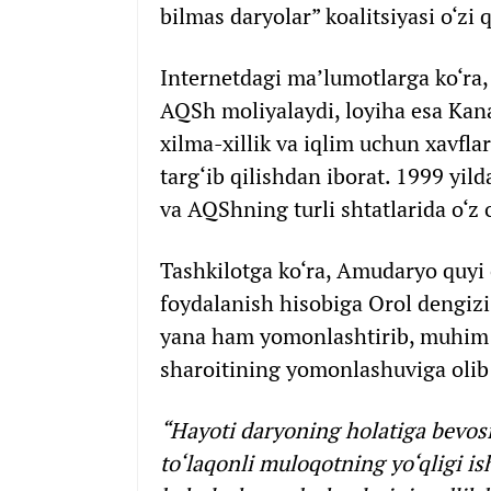
bilmas daryolar” koalitsiyasi o‘zi 
Internetdagi ma’lumotlarga ko‘ra,
AQSh moliyalaydi, loyiha esa Kana
xilma-xillik va iqlim uchun xavfla
targ‘ib qilishdan iborat. 1999 yil
va AQShning turli shtatlarida o‘z 
Tashkilotga ko‘ra, Amudaryo quyi 
foydalanish hisobiga Orol dengiz
yana ham yomonlashtirib, muhim 
sharoitining yomonlashuviga olib
“Hayoti daryoning holatiga bevosi
to‘laqonli muloqotning yo‘qligi ish