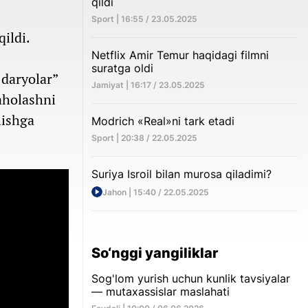
qildi
Sport | 16:55 / 23.05.2025
ildi.
Netflix Amir Temur haqidagi filmni
suratga oldi
 daryolar”
Jamiyat | 16:17 / 23.05.2025
aholashni
lishga
Modrich «Real»ni tark etadi
Sport | 20:38 / 22.05.2025
Suriya Isroil bilan murosa qiladimi?
Jahon | 15:40 / 22.05.2025
So‘nggi yangiliklar
Sog'lom yurish uchun kunlik tavsiyalar
— mutaxassislar maslahati