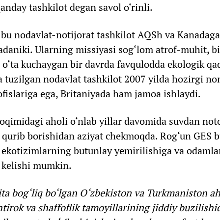
qanday tashkilot degan savol o‘rinli.
 bu nodavlat-notijorat tashkilot AQSh va Kanadaga 
daniki. Ularning missiyasi sog‘lom atrof-muhit, b
r o‘ta kuchaygan bir davrda favqulodda ekologik qad
da tuzilgan nodavlat tashkilot 2007 yilda hozirgi n
ofislariga ega, Britaniyada ham jamoa ishlaydi.
oqimidagi aholi o‘nlab yillar davomida suvdan noto
i qurib borishidan aziyat chekmoqda. Rog‘un GES b
ekotizimlarning butunlay yemirilishiga va odamla
 kelishi mumkin.
ta bog‘liq bo‘lgan O‘zbekiston va Turkmaniston aho
tirok va shaffoflik tamoyillarining jiddiy buzilishid