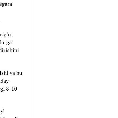
hegara
.
‘g‘ri
tlarga
irishini
ishi va bu
nday
agi 8-10
gi