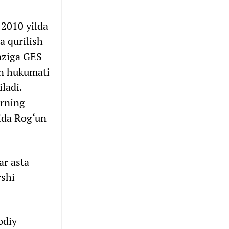
 2010 yilda
a qurilish
aziga GES
on hukumati
ladi.
arning
tida Rog‘un
ar asta-
rshi
odiy