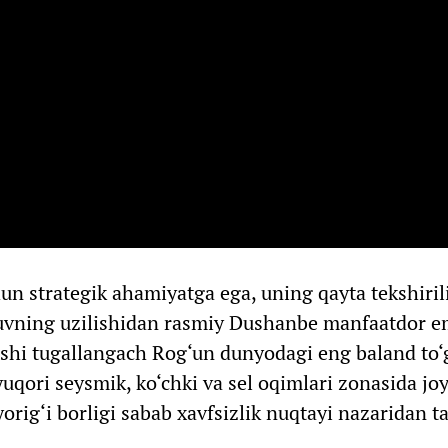
n strategik ahamiyatga ega, uning qayta tekshirili
shuvning uzilishidan rasmiy Dushanbe manfaatdor 
lishi tugallangach Rog‘un dunyodagi eng baland to
uqori seysmik, ko‘chki va sel oqimlari zonasida jo
orig‘i borligi sabab xavfsizlik nuqtayi nazaridan ta