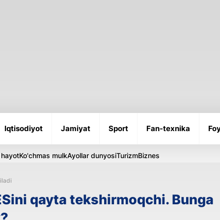
Iqtisodiyot
Jamiyat
Sport
Fan-texnika
Foy
 hayot
Ko'chmas mulk
Ayollar dunyosi
Turizm
Biznes
iladi
Sini qayta tekshirmoqchi. Bunga
y?