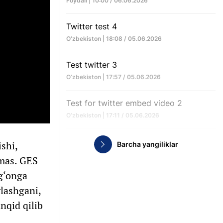
Foydali | 10:00 / 06.06.2026
Twitter test 4
O‘zbekiston | 18:08 / 05.06.2026
Test twitter 3
O‘zbekiston | 17:57 / 05.06.2026
Test for twitter embed video 2
O‘zbekiston | 17:11 / 05.06.2026
shi,
Barcha yangiliklar
emas. GES
‘g‘onga
ylashgani,
nqid qilib