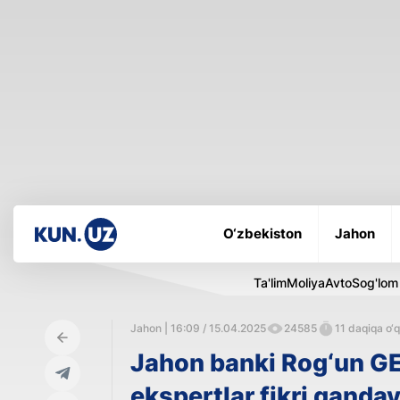
O‘zbekiston
Jahon
Ta'lim
Moliya
Avto
Sog'lom
Jahon | 16:09 / 15.04.2025
24585
11 daqiqa o‘q
Jahon banki Rog‘un GE
ekspertlar fikri qanda