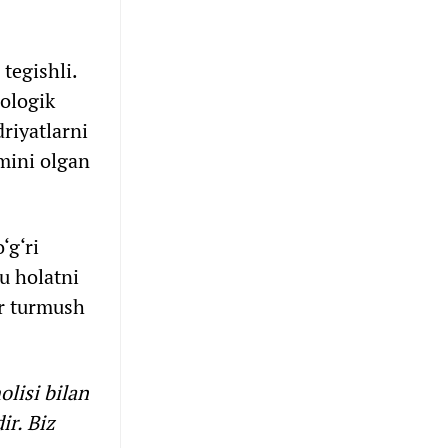
tegishli.
iologik
riyatlarni
omini olgan
‘g‘ri
u holatni
r turmush
lisi bilan
ir. Biz