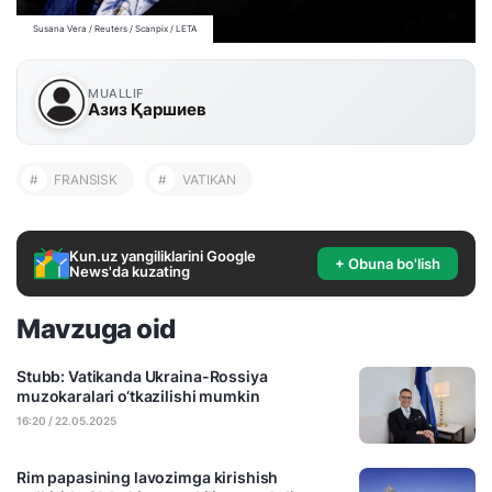
Susana Vera / Reuters / Scanpix / LETA
MUALLIF
Азиз Қаршиев
#
FRANSISK
#
VATIKAN
Kun.uz yangiliklarini Google
+ Obuna bo'lish
News'da kuzating
Mavzuga oid
Stubb: Vatikanda Ukraina-Rossiya
muzokaralari o‘tkazilishi mumkin
16:20 / 22.05.2025
Rim papasining lavozimga kirishish