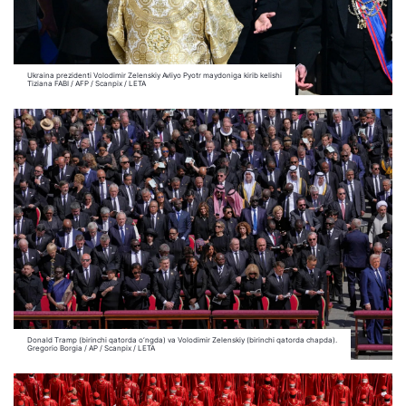
Ukraina prezidenti Volodimir Zelenskiy Avliyo Pyotr maydoniga kirib kelishi
Tiziana FABI / AFP / Scanpix / LETA
Donald Tramp (birinchi qatorda o‘ngda) va Volodimir Zelenskiy (birinchi qatorda chapda).
Gregorio Borgia / AP / Scanpix / LETA