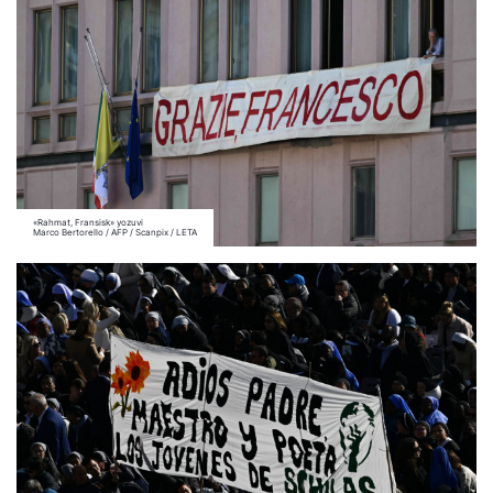
«Rahmat, Fransisk» yozuvi
Marco Bertorello / AFP / Scanpix / LETA