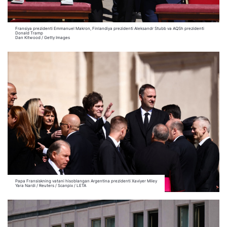
Fransiya prezidenti Emmanuel Makron, Finlandiya prezidenti Aleksandr Stubb va AQSh prezidenti
Donald Tramp
Dan Kitwood / Getty Images
Papa Fransiskning vatani hisoblangan Argentina prezidenti Xaviyer Miley
Yara Nardi / Reuters / Scanpix / LETA