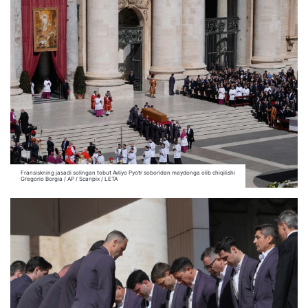
Fransiskning jasadi solingan tobut Avliyo Pyotr soboridan maydonga olib chiqilishi
Gregorio Borgia / AP / Scanpix / LETA