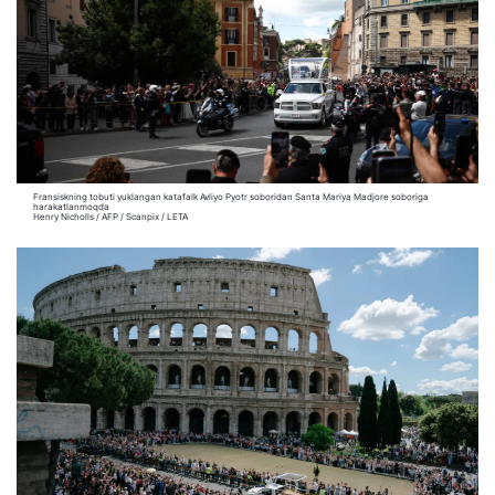
Fransiskning tobuti yuklangan katafalk Avliyo Pyotr soboridan Santa Mariya Madjore soboriga
harakatlanmoqda
Henry Nicholls / AFP / Scanpix / LETA