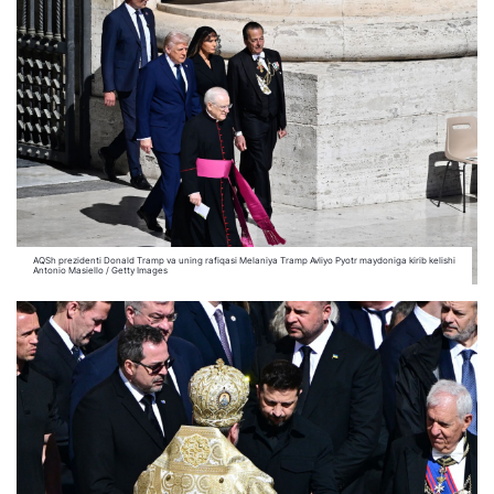
AQSh prezidenti Donald Tramp va uning rafiqasi Melaniya Tramp Avliyo Pyotr maydoniga kirib kelishi
Antonio Masiello / Getty Images