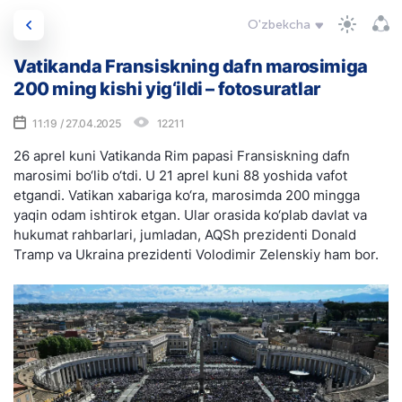
O'zbekcha
Vatikanda Fransiskning dafn marosimiga
200 ming kishi yig‘ildi – fotosuratlar
11:19 / 27.04.2025
12211
26 aprel kuni Vatikanda Rim papasi Fransiskning dafn
marosimi bo‘lib o‘tdi. U 21 aprel kuni 88 yoshida vafot
etgandi. Vatikan xabariga ko‘ra, marosimda 200 mingga
yaqin odam ishtirok etgan. Ular orasida ko‘plab davlat va
hukumat rahbarlari, jumladan, AQSh prezidenti Donald
Tramp va Ukraina prezidenti Volodimir Zelenskiy ham bor.