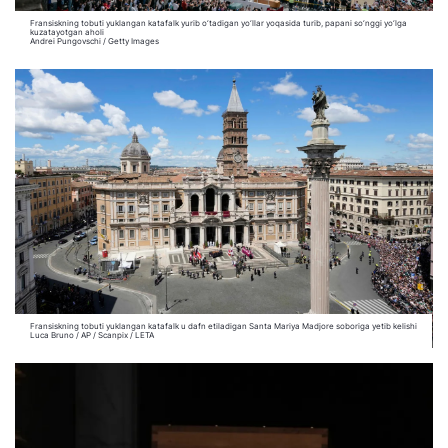
Fransiskning tobuti yuklangan katafalk yurib o‘tadigan yo‘llar yoqasida turib, papani so‘nggi yo‘lga
kuzatayotgan aholi
Andrei Pungovschi / Getty Images
Fransiskning tobuti yuklangan katafalk u dafn etiladigan Santa Mariya Madjore soboriga yetib kelishi
Luca Bruno / AP / Scanpix / LETA