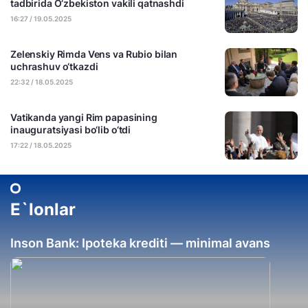
tadbirida O‘zbekiston vakili qatnashdi
16:27 / 19.05.2025
Zelenskiy Rimda Vens va Rubio bilan
uchrashuv o‘tkazdi
22:32 / 18.05.2025
Vatikanda yangi Rim papasining
inauguratsiyasi bo‘lib o‘tdi
17:22 / 18.05.2025
E`lonlar
Inson Bank: Ipoteka krediti — minimal avans