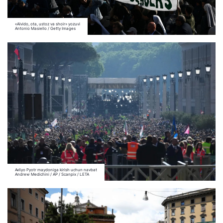
«Alvido, ota, ustoz va shoir» yozuvi
Antonio Masiello / Getty Images
Avliyo Pyotr maydoniga kirish uchun navbat
Andrew Medichini / AP / Scanpix / LETA