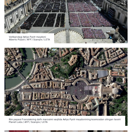
Vatikandagi Avliyo Pyotr maydoni
Alberto Pizzoli / AFP / Scanpix / LETA
Rim papasi Fransiskning dafn marosimi vaqtida Avliyo Pyotr maydonining kosmosdan olingan tasviri
Planet Labs / AFP / Scanpix / LETA