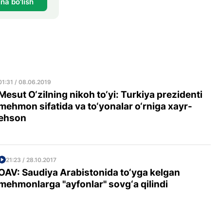
na bo'lish
01:31 / 08.06.2019
Mesut O‘zilning nikoh to‘yi: Turkiya prezidenti
mehmon sifatida va to‘yonalar o‘rniga xayr-
ehson
21:23 / 28.10.2017
OAV: Saudiya Arabistonida to‘yga kelgan
mehmonlarga "ayfonlar" sovg‘a qilindi