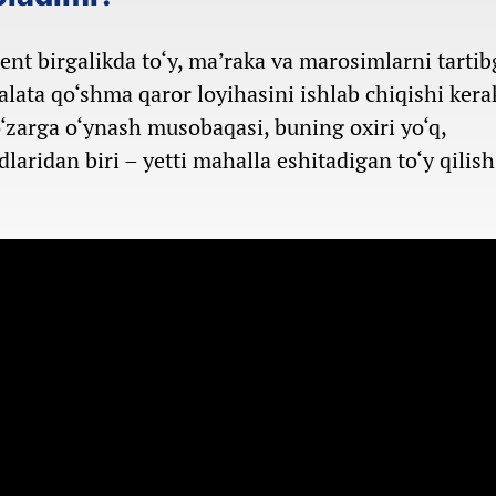
t birgalikda to‘y, ma’raka va marosimlarni tartib
lata qo‘shma qaror loyihasini ishlab chiqishi kera
o‘zarga o‘ynash musobaqasi, buning oxiri yo‘q,
ridan biri – yetti mahalla eshitadigan to‘y qilish