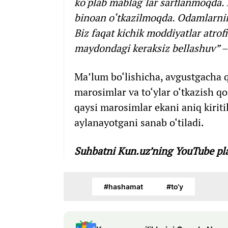
ko‘plab mablag‘lar sarflanmoqda. 
binoan o‘tkazilmoqda. Odamlarnin
Biz faqat kichik moddiyatlar atrof
maydondagi keraksiz bellashuv”
–
Ma’lum bo‘lishicha, avgustgacha q
marosimlar va to‘ylar o‘tkazish q
qaysi marosimlar ekani aniq kirit
aylanayotgani sanab o‘tiladi.
Suhbatni Kun.uz’ning YouTube pla
#hashamat
#to‘y