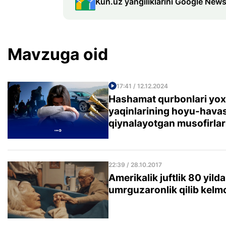
Kun.uz yangiliklarini Google News
Mavzuga oid
17:41 / 12.12.2024
Hashamat qurbonlari yo
yaqinlarining hoyu-havas
qiynalayotgan musofirlar
22:39 / 28.10.2017
Amerikalik juftlik 80 yilda
umrguzaronlik qilib kel