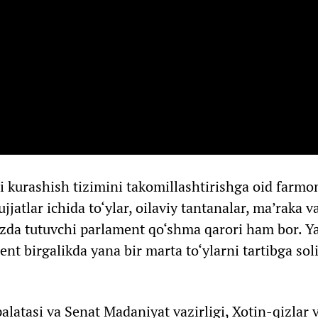
 kurashish tizimini takomillashtirishga oid farmo
atlar ichida to‘ylar, oilaviy tantanalar, ma’raka v
‘zda tutuvchi parlament qo‘shma qarori ham bor. Ya
t birgalikda yana bir marta to‘ylarni tartibga sol
latasi va Senat Madaniyat vazirligi, Xotin-qizlar 