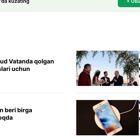
'da kuzating
+ Obu
xud Vatanda qolgan
lari uchun
n beri birga
moqda