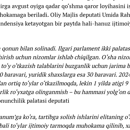
 birga avgust oyiga qadar qo‘shma qaror loyihasini i
muhokamaga beriladi. Oliy Majlis deputati Umida 
endensiya ketayotgan bir paytda hali-hanuz ijtimo
 qonun bilan solinadi. Ilgari parlament ikki palata
hirish uchun nizomlar ishlab chiqilgan. O‘sha niz
 to‘y o‘tkazish talablarini buzganlik uchun jarima 
baravari, yuridik shaxslarga esa 30 baravari. 2024
 ortiq to‘ylar o‘tkazilmoqda, lekin 1 yilda atigi 9 
arlik ro‘yxatga olinganmish – bu hammasi yolg‘on 
unchilik palatasi deputati
anum’ga ko‘ra, tartibga solish ishlarini elitaning o
bali to‘ylar ijtimoiy tarmoqda muhokama qilinib, x