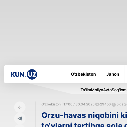
O‘zbekiston
Jahon
Ta'lim
Moliya
Avto
Sog'lom
O‘zbekiston | 17:00 / 30.04.2025
29456
5 daqi
Orzu-havas niqobini k
to‘ylarni tartibga sola