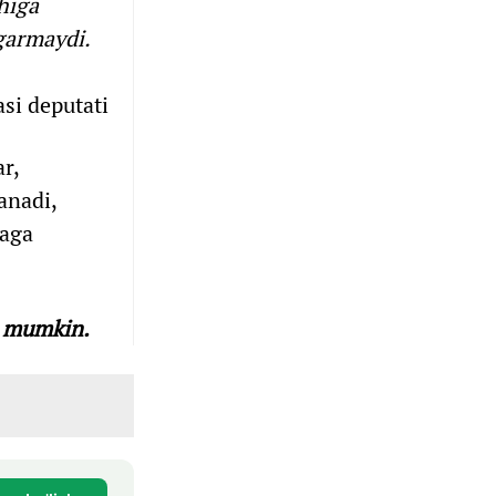
higa
garmaydi.
si deputati
r,
anadi,
baga
z mumkin.