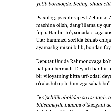
yetib bormoqda. Keling, shuni eli
Psixolog, psixoterapevt Zebiniso
mashina olish, dang‘illama uy quris
fojia. Har bir to‘yxonada o‘ziga xo
Ular hammasi xorijda ishlab chiqar
ayamasligimizni bilib, bundan foy
Deputat Umida Rahmonovaga ko‘ra, 
natijani bermadi. Deyarli har bir 
bir viloyatning bitta urf-odati de
o‘ralashib qolishimizga sabab bo‘
“Ko‘pchilik aholidan so‘rasangiz 
bilishmaydi, hamma o‘tkazgani uc