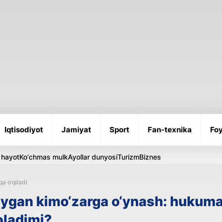
Iqtisodiyot
Jamiyat
Sport
Fan-texnika
Foy
 hayot
Ko'chmas mulk
Ayollar dunyosi
Turizm
Biznes
qa o‘qiladi
iygan kimo‘zarga o‘ynash: hukuma
 oladimi?