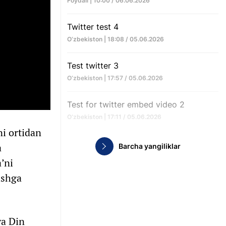
Foydali | 10:00 / 06.06.2026
Twitter test 4
O‘zbekiston | 18:08 / 05.06.2026
Test twitter 3
O‘zbekiston | 17:57 / 05.06.2026
Test for twitter embed video 2
O‘zbekiston | 17:11 / 05.06.2026
ni ortidan
a
Barcha yangiliklar
’ni
ishga
va Din