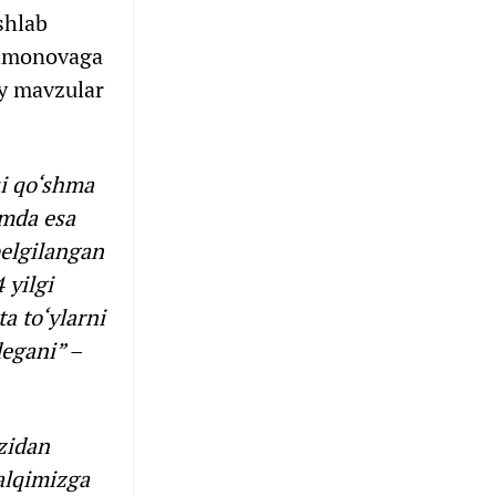
shlab
Rahmonovaga
iy mavzular
si qo‘shma
omda esa
belgilangan
 yilgi
ta to‘ylarni
degani”
–
‘zidan
alqimizga