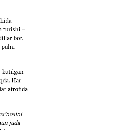
chida
 turishi –
illar bor.
 pulni
 kutilgan
oqda. Har
ar atrofida
ma’nosini
hun juda