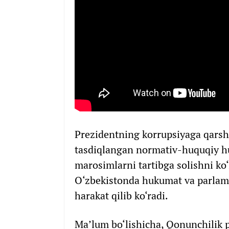
Prezidentning korrupsiyaga qarshi
tasdiqlangan normativ-huquqiy hujj
marosimlarni tartibga solishni ko
O‘zbekistonda hukumat va parlamen
harakat qilib ko‘radi.
Ma’lum bo‘lishicha, Qonunchilik pa