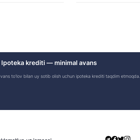
 Ipoteka krediti — minimal avans
ans to'lov bilan uy sotib olish uchun ipoteka krediti taqdim etmoqda