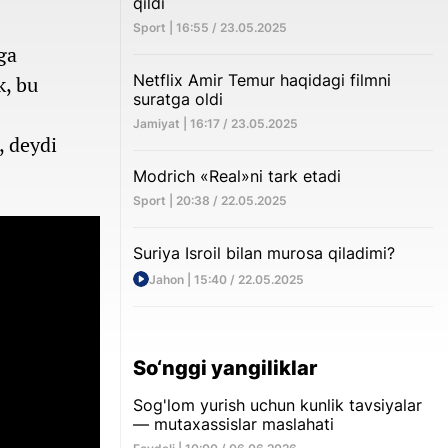
qildi
Sport | 16:55 / 23.05.2025
ga
Netflix Amir Temur haqidagi filmni
k, bu
suratga oldi
Jamiyat | 16:17 / 23.05.2025
, deydi
Modrich «Real»ni tark etadi
Sport | 20:38 / 22.05.2025
Suriya Isroil bilan murosa qiladimi?
Jahon | 15:40 / 22.05.2025
So‘nggi yangiliklar
Sog'lom yurish uchun kunlik tavsiyalar
— mutaxassislar maslahati