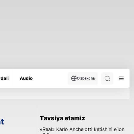
dali
Audio
O'zbekcha
Tavsiya etamiz
t
«Real» Karlo Anchelotti ketishini e’lon