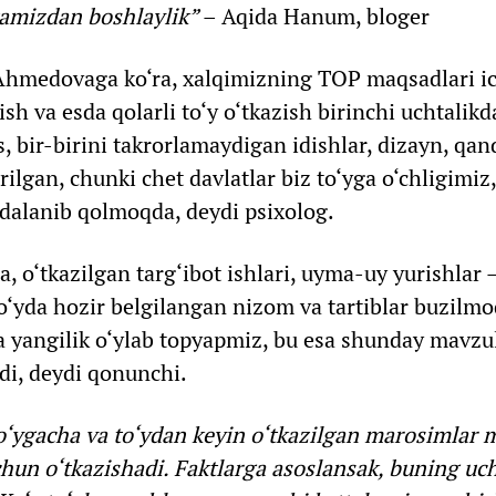
tamizdan boshlaylik”
– Aqida Hanum, bloger
 Ahmedovaga ko‘ra, xalqimizning TOP maqsadlari i
h va esda qolarli to‘y o‘tkazish birinchi uchtalikda
s, bir-birini takrorlamaydigan idishlar, dizayn, qand
ilgan, chunki chet davlatlar biz to‘yga o‘chligimiz,
dalanib qolmoqda, deydi psixolog.
o‘tkazilgan targ‘ibot ishlari, uyma-uy yurishlar –
to‘yda hozir belgilangan nizom va tartiblar buzilm
ya yangilik o‘ylab topyapmiz, bu esa shunday mavzul
ldi, deydi qonunchi.
to‘ygacha va to‘ydan keyin o‘tkazilgan marosimlar 
hun o‘tkazishadi. Faktlarga asoslansak, buning uc