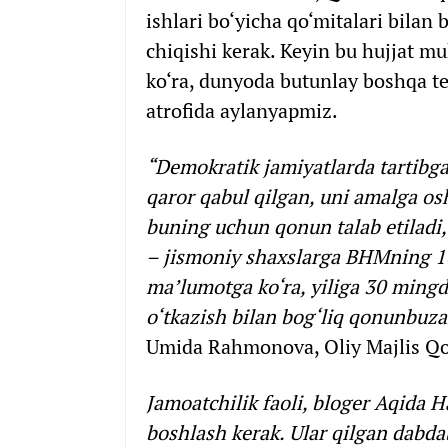
ishlari bo‘yicha qo‘mitalari bilan
chiqishi kerak. Keyin bu hujjat 
ko‘ra, dunyoda butunlay boshqa t
atrofida aylanyapmiz.
“Demokratik jamiyatlarda tartibga
qaror qabul qilgan, uni amalga os
buning uchun qonun talab etiladi,
– jismoniy shaxslarga BHMning 10 
ma’lumotga ko‘ra, yiliga 30 mingdan
o‘tkazish bilan bog‘liq qonunbuz
Umida Rahmonova, Oliy Majlis Qon
Jamoatchilik faoli, bloger Aqida H
boshlash kerak. Ular qilgan dabda