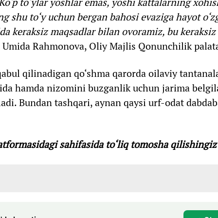
Ko‘p to‘ylar yoshlar emas, yoshi kattalarning xohis
g shu to‘y uchun bergan bahosi evaziga hayot o‘z
ida keraksiz maqsadlar bilan ovoramiz, bu keraksiz
 Umida Rahmonova, Oliy Majlis Qonunchilik palata
abul qilinadigan qo‘shma qarorda oilaviy tantanala
oida hamda nizomini buzganlik uchun jarima belgil
iladi. Bundan tashqari, aynan qaysi urf-odat dabda
tformasidagi sahifasida to‘liq tomosha qilishingi