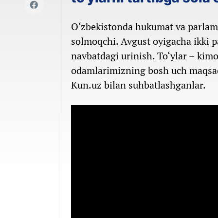
O‘zbekistonda hukumat va parlamen
solmoqchi. Avgust oyigacha ikki pa
navbatdagi urinish. To‘ylar – kim
odamlarimizning bosh uch maqsadla
Kun.uz bilan suhbatlashganlar.