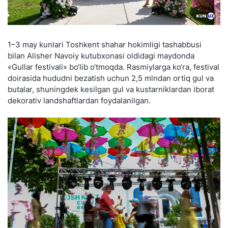
1–3 may kunlari Toshkent shahar hokimligi tashabbusi
bilan Alisher Navoiy kutubxonasi oldidagi maydonda
«Gullar festivali» bo‘lib o‘tmoqda. Rasmiylarga ko‘ra, festival
doirasida hududni bezatish uchun 2,5 mlndan ortiq gul va
butalar, shuningdek kesilgan gul va kustarniklardan iborat
dekorativ landshaftlardan foydalanilgan.