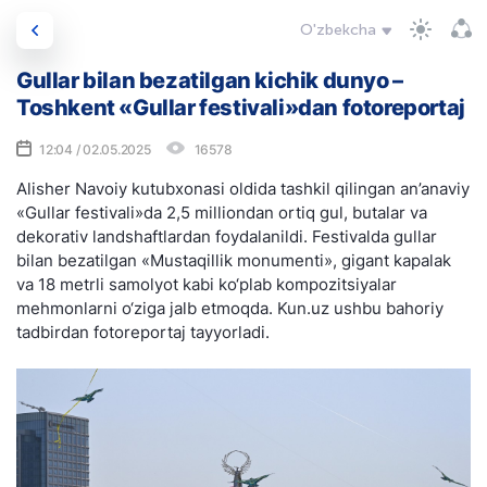
O'zbekcha
Gullar bilan bezatilgan kichik dunyo –
Toshkent «Gullar festivali»dan fotoreportaj
12:04 / 02.05.2025
16578
Alisher Navoiy kutubxonasi oldida tashkil qilingan an’anaviy
«Gullar festivali»da 2,5 milliondan ortiq gul, butalar va
dekorativ landshaftlardan foydalanildi. Festivalda gullar
bilan bezatilgan «Mustaqillik monumenti», gigant kapalak
va 18 metrli samolyot kabi ko‘plab kompozitsiyalar
mehmonlarni o‘ziga jalb etmoqda. Kun.uz ushbu bahoriy
tadbirdan fotoreportaj tayyorladi.