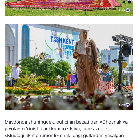
Maydonda shuningdek, gul bilan bezatilgan «Choynak va
piyola» ko‘rinishidagi kompozitsiya, markazda esa
«Mustaqillik monumenti» shaklidagi gullardan yasalgan