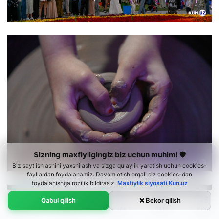
Sizning maxfiyligingiz biz uchun muhim! 🛡
Biz sayt ishlashini yaxshilash va sizga qulaylik yaratish uchun cookies-
fayllardan foydalanamiz. Davom etish orqali siz cookies-dan
foydalanishga rozilik bildirasiz.
Maxfiylik siyosati Kun.uz
Qabul qilish
❌ Bekor qilish
Audio
Bosh sahifa
Menyu
Lenta
Ko‘rsatuvlar