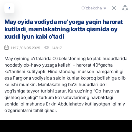
O'zbekcha
May oyida vodiyda me’yorga yaqin harorat
kutiladi, mamlakatning katta qismida oy
xuddi iyun kabi o‘tadi
11:17 / 06.05.2025
14817
May oyining o‘rtalarida O‘zbekistonning ko‘plab hududlarida
noodatiy ob-havo yuzaga kelishi – harorat 40°gacha
ko‘tarilishi kutilyapti. Hindistondagi musson namgarchiligi
esa Farg‘ona vodiysida salqin kunlar ko‘proq bo‘lishiga olib
kelishi mumkin. Mamlakatning ba’zi hududlari do‘l
yog‘ishiga tayyor turishi zarur. Kun.uz’ning “Ob-havo va
qishloq xo‘jaligi” turkum ko‘rsatuvlarining navbatdagi
sonida iqlimshunos Erkin Abdulahatov kutilayotgan iqlimiy
o‘zgarishlarni tahlil qiladi.