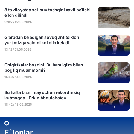
8 ta viloyatda sel-suv toshqini xavfi bo‘lishi
e’lon qilindi
22:27 / 22.05.2025
G‘arbdan keladigan sovuq antitsiklon
yurtimizga salqinlikni olib keladi
13:12 / 21.05.2025
Chigirtkalar bosqini: Bu ham iqlim bilan
bog‘liq muammomi?
15:49 / 14.05.2025
Bu hafta bizni may uchun rekord issiq
kutmoqda - Erkin Abdulahatov
18:42 / 13.05.2025
E`lonlar