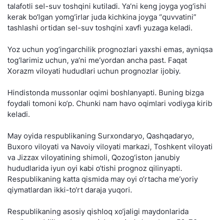
talafotli sel-suv toshqini kutiladi. Ya’ni keng joyga yog‘ishi
kerak bo‘lgan yomg‘irlar juda kichkina joyga “quvvatini”
tashlashi ortidan sel-suv toshqini xavfi yuzaga keladi.
Yoz uchun yog‘ingarchilik prognozlari yaxshi emas, ayniqsa
tog‘larimiz uchun, ya’ni me’yordan ancha past. Faqat
Xorazm viloyati hududlari uchun prognozlar ijobiy.
Hindistonda mussonlar oqimi boshlanyapti. Buning bizga
foydali tomoni ko‘p. Chunki nam havo oqimlari vodiyga kirib
keladi.
May oyida respublikaning Surxondaryo, Qashqadaryo,
Buxoro viloyati va Navoiy viloyati markazi, Toshkent viloyati
va Jizzax viloyatining shimoli, Qozog‘iston janubiy
hududlarida iyun oyi kabi o‘tishi prognoz qilinyapti.
Respublikaning katta qismida may oyi o‘rtacha me’yoriy
qiymatlardan ikki-to‘rt daraja yuqori.
Respublikaning asosiy qishloq xo‘jaligi maydonlarida