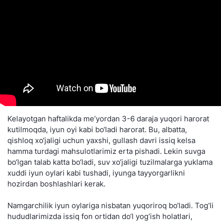
Kelayotgan haftalikda me’yordan 3-6 daraja yuqori harorat
kutilmoqda, iyun oyi kabi bo‘ladi harorat. Bu, albatta,
qishloq xo‘jaligi uchun yaxshi, gullash davri issiq kelsa
hamma turdagi mahsulotlarimiz erta pishadi. Lekin suvga
bo‘lgan talab katta bo‘ladi, suv xo‘jaligi tuzilmalarga yuklama
xuddi iyun oylari kabi tushadi, iyunga tayyorgarlikni
hozirdan boshlashlari kerak.
Namgarchilik iyun oylariga nisbatan yuqoriroq bo‘ladi. Tog‘li
hududlarimizda issiq fon ortidan do‘l yog‘ish holatlari,