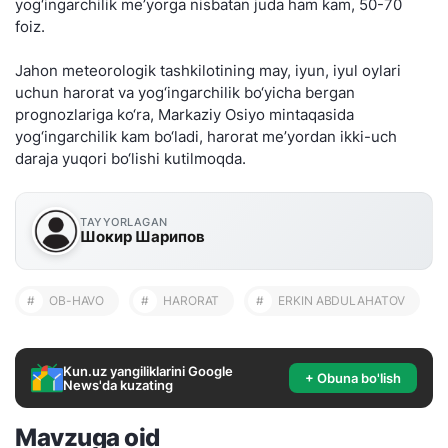
yog‘ingarchilik me’yorga nisbatan juda ham kam, 50-70
foiz.
Jahon meteorologik tashkilotining may, iyun, iyul oylari
uchun harorat va yog‘ingarchilik bo‘yicha bergan
prognozlariga ko‘ra, Markaziy Osiyo mintaqasida
yog‘ingarchilik kam bo‘ladi, harorat me’yordan ikki-uch
daraja yuqori bo‘lishi kutilmoqda.
TAYYORLAGAN
Шокир Шарипов
#
OB-HAVO
#
HARORAT
#
ERKIN ABDULAHATOV
Kun.uz yangiliklarini Google
+ Obuna bo'lish
News'da kuzating
Mavzuga oid