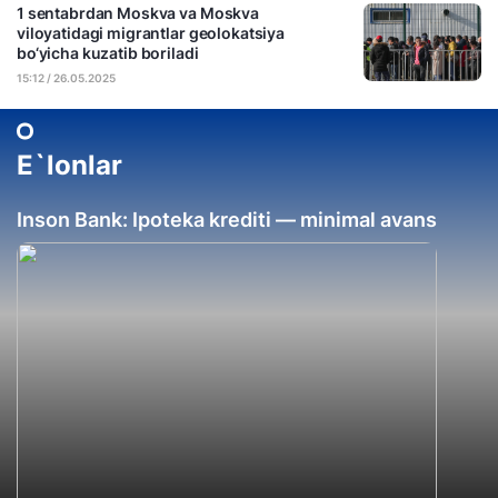
1 sentabrdan Moskva va Moskva
viloyatidagi migrantlar geolokatsiya
bo‘yicha kuzatib boriladi
15:12 / 26.05.2025
E`lonlar
Inson Bank: Ipoteka krediti — minimal avans