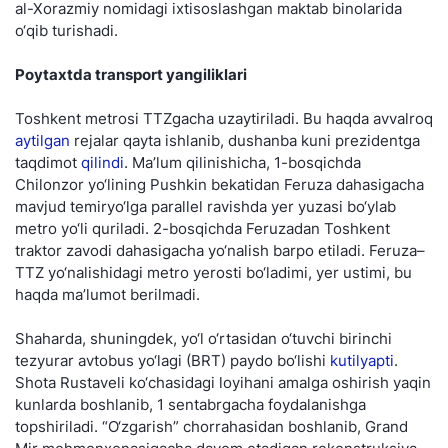
al-Xorazmiy nomidagi ixtisoslashgan maktab binolarida
o‘qib turishadi.
Poytaxtda transport yangiliklari
Toshkent metrosi TTZgacha uzaytiriladi. Bu haqda avvalroq
aytilgan
rejalar qayta ishlanib, dushanba kuni prezidentga
taqdimot
qilindi
. Ma’lum qilinishicha, 1-bosqichda
Chilonzor yo‘lining Pushkin bekatidan Feruza dahasigacha
mavjud temiryo‘lga parallel ravishda yer yuzasi bo‘ylab
metro yo‘li quriladi. 2-bosqichda Feruzadan Toshkent
traktor zavodi dahasigacha yo‘nalish barpo etiladi. Feruza–
TTZ yo‘nalishidagi metro yerosti bo‘ladimi, yer ustimi, bu
haqda ma’lumot berilmadi.
Shaharda, shuningdek, yo‘l o‘rtasidan o‘tuvchi birinchi
tezyurar avtobus yo‘lagi (BRT) paydo bo‘lishi
kutilyapti
.
Shota Rustaveli ko‘chasidagi loyihani amalga oshirish yaqin
kunlarda boshlanib, 1 sentabrgacha foydalanishga
topshiriladi. “O‘zgarish” chorrahasidan boshlanib, Grand