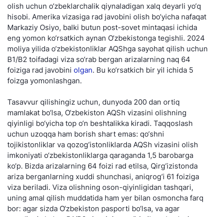
olish uchun o‘zbeklarchalik qiynaladigan xalq deyarli yo‘q
hisobi. Amerika vizasiga rad javobini olish bo‘yicha nafaqat
Markaziy Osiyo, balki butun post-sovet mintaqasi ichida
eng yomon ko‘rsatkich aynan O‘zbekistonga tegishli. 2024
moliya yilida o‘zbekistonliklar AQShga sayohat qilish uchun
B1/B2 toifadagi viza so‘rab bergan arizalarning naq 64
foiziga rad javobini
olgan
. Bu ko‘rsatkich bir yil ichida 5
foizga yomonlashgan.
Tasavvur qilishingiz uchun, dunyoda 200 dan ortiq
mamlakat bo‘lsa, O‘zbekiston AQSh vizasini olishning
qiyinligi bo‘yicha top o‘n beshtalikka kiradi. Taqqoslash
uchun uzoqqa ham borish shart emas: qo‘shni
tojikistonliklar va qozog‘istonliklarda AQSh vizasini olish
imkoniyati o‘zbekistonliklarga qaraganda 1,5 barobarga
ko‘p. Bizda arizalarning 64 foizi rad etilsa, Qirg‘izistonda
ariza berganlarning xuddi shunchasi, aniqrog‘i 61 foiziga
viza beriladi. Viza olishning oson-qiyinligidan tashqari,
uning amal qilish muddatida ham yer bilan osmoncha farq
bor: agar sizda O‘zbekiston pasporti bo‘lsa, va agar