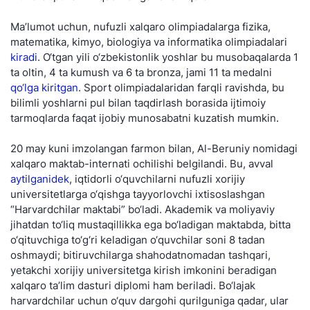
Ma’lumot uchun, nufuzli xalqaro olimpiadalarga fizika,
matematika, kimyo, biologiya va informatika olimpiadalari
kiradi
. O‘tgan yili o‘zbekistonlik yoshlar bu musobaqalarda 1
ta oltin, 4 ta kumush va 6 ta bronza, jami 11 ta medalni
qo‘lga kiritgan
. Sport olimpiadalaridan farqli ravishda, bu
bilimli yoshlarni pul bilan taqdirlash borasida ijtimoiy
tarmoqlarda faqat ijobiy munosabatni kuzatish mumkin.
20 may kuni imzolangan farmon bilan, Al-Beruniy nomidagi
xalqaro maktab-internati ochilishi belgilandi. Bu, avval
aytilganidek
, iqtidorli o‘quvchilarni nufuzli xorijiy
universitetlarga o‘qishga tayyorlovchi ixtisoslashgan
“Harvardchilar maktabi” bo‘ladi. Akademik va moliyaviy
jihatdan to‘liq mustaqillikka ega bo‘ladigan maktabda, bitta
o‘qituvchiga to‘g‘ri keladigan o‘quvchilar soni 8 tadan
oshmaydi; bitiruvchilarga shahodatnomadan tashqari,
yetakchi xorijiy universitetga kirish imkonini beradigan
xalqaro ta’lim dasturi diplomi ham beriladi. Bo‘lajak
harvardchilar uchun o‘quv dargohi qurilguniga qadar, ular