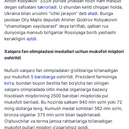
Anton Kobyakov “SSSR yuridik jihatdan hozir ham mavjud”
degan safsatani
takrorladi
. U shundan kelib chiqqan holda,
Ukraina bilan urushni “ichki jarayon” deb
atadi
. Bunga
javoban Oliy Majlis deputati Alisher Qodirov Kobyakovni
“shamollagan xayolparast” deya ta’riflab, qalban rus
dunyosiga mansub bo‘lganlar Rossiyaga borib yashashi
kerakligini
aytdi
.
Xalqaro fan olimpiadasi medallari uchun mukofot miqdori
oshirildi
Nufuzli xalqaro fan olimpiadalari g‘oliblariga to‘lanadigan
pul mukofoti
5 barobarga
oshirildi. Prezident farmoniga
ko‘ra
, bundan buyon beshta fan bo‘yicha tan olingan
xalqaro olimpiadada oltin medal olganlarga bazaviy
hisoblash miqdorining 2500 barobari miqdorida pul
mukofoti beriladi. Bu hozirda salkam 940 mln so‘m yoki 72
ming dollarga teng. Kumush medal sohiblari 562 mln so‘m,
bronza olganlar 375 mln so‘m bilan taqdirlanadi.
O‘qituvchilar va terma jamoa rahbarlariga to‘lanadigan
mukofot pullari miqdori o‘zgarishsiz qoldi.