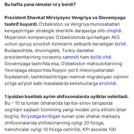
Bu hafta yana nimalar ro‘y berdi?
Prezident Shavkat Mirziyoyev Vengriya va Sloveniyaga
tashrif buyurdi.
O‘zbekiston va Vengriya munosabatlari
kengaytirilgan strategik sheriklik darajasiga olib
chiqildi
.
Mojariston kompaniyasi O‘zbekistonda quriladigan AES
uchun quruq sovutish tizimlarini yetkazib beradigan
bo‘ldi
.
Budapeshtda, shuningdek, Turkiy davlatlar
prezidentlarining norasmiy
sammiti
ham
bo‘lib o‘tdi
.
Sloveniyaga tashrifda esa, O‘zbekiston mahsulotlarining
Yevropaga eksportida Kopyor porti imkoniyatlaridan
foydalanish, tashkillashtirilgan mehnat migratsiyasi oqimini
yo‘lga qo‘yish kabi masalalarda kelishuvlarga
erishildi
.
1 iyuldan boshlab ayrim shifoxonalarda oyliklar oshiriladi.
Bu – 15 ta tuman (shahar)da tajriba-sinov tariqasida
sog‘liqni saqlash tizimining yangi modeli joriy etilishi bilan
bog‘liq.
Ro‘yxatga kiritilgan
tuman yoki shahar markaziy
shifoxonalarida shifokorlarning oyligi 20 foizga,
hamshiralar oyligi 10 foizga oshirilib, KPI asosida 100