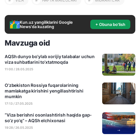
#
VIZA
#
HAFTA MAVZULARI
#
MIGRANTLAR
Kun.uz yangiliklarini Google
+ Obuna bo'lish
News'da kuzating
Mavzuga oid
AQSh dunyo bo‘ylab xorijiy talabalar uchun
viza suhbatlarini to‘xtatmoqda
11:00 / 28.05.2025
O‘zbekiston Rossiya fuqarolarining
mamlakatga kirishini yengillashtirishi
mumkin
17:13 / 27.05.2025
“Viza berishni osonlashtirish haqida gap-
so‘z yo‘q” – AQSh elchixonasi
19:28 / 26.05.2025