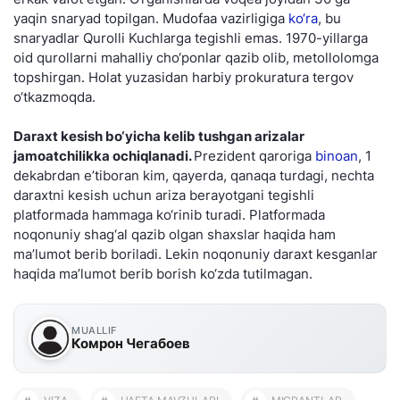
yaqin snaryad topilgan. Mudofaa vazirligiga
ko‘ra
, bu
snaryadlar Qurolli Kuchlarga tegishli emas. 1970-yillarga
oid qurollarni mahalliy cho‘ponlar qazib olib, metollolomga
topshirgan. Holat yuzasidan harbiy prokuratura tergov
o‘tkazmoqda.
Daraxt kesish bo‘yicha kelib tushgan arizalar
jamoatchilikka ochiqlanadi.
Prezident qaroriga
binoan
, 1
dekabrdan e’tiboran kim, qayerda, qanaqa turdagi, nechta
daraxtni kesish uchun ariza berayotgani tegishli
platformada hammaga ko‘rinib turadi. Platformada
noqonuniy shag‘al qazib olgan shaxslar haqida ham
ma’lumot berib boriladi. Lekin noqonuniy daraxt kesganlar
haqida ma’lumot berib borish ko‘zda tutilmagan.
MUALLIF
Комрон Чегабоев