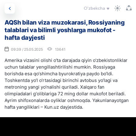
O'zbekcha
AQSh bilan viza muzokarasi, Rossiyaning
talablari va bilimli yoshlarga mukofot -
hafta dayjesti
09:39 / 25.05.2025
13641
Amerika vizasini olishi o‘ta darajada qiyin o‘zbekistonliklar
uchun talablar yengillashtirilishi mumkin. Rossiyaga
borishda esa qo‘shimcha byurokratiya paydo bo‘ldi.
Toshkentda yo‘l o‘rtasidagi birinchi avtobus yo‘lagi va
metroning yangi yo‘nalishi quriladi. Xalqaro fan
olimpiadalari g‘oliblariga 72 ming dollar mukofot beriladi.
Ayrim shifoxonalarda oyliklar oshmoqda. Yakunlanayotgan
hafta yangiliklari – Kun.uz dayjestida.