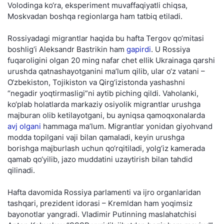
Volodinga ko‘ra, eksperiment muvaffaqiyatli chiqsa,
Moskvadan boshqa regionlarga ham tatbiq etiladi.
Rossiyadagi migrantlar haqida bu hafta Tergov qo‘mitasi
boshlig‘i Aleksandr Bastrikin ham
gapirdi
. U Rossiya
fuqaroligini olgan 20 ming nafar chet ellik Ukrainaga qarshi
urushda qatnashayotganini ma’lum qilib, ular o‘z vatani –
O‘zbekiston, Tojikiston va Qirg‘izistonda yashashni
“negadir yoqtirmasligi”ni aytib piching qildi. Vaholanki,
ko‘plab holatlarda markaziy osiyolik migrantlar urushga
majburan olib ketilayotgani, bu ayniqsa qamoqxonalarda
avj olgani
hammaga ma’lum. Migrantlar yonidan giyohvand
modda topilgani vaji bilan qamaladi, keyin urushga
borishga majburlash uchun qo‘rqitiladi, yolg‘iz kamerada
qamab qo‘yilib, jazo muddatini uzaytirish bilan tahdid
qilinadi.
Hafta davomida Rossiya parlamenti va ijro organlaridan
tashqari, prezident idorasi – Kremldan ham yoqimsiz
bayonotlar yangradi. Vladimir Putinning maslahatchisi