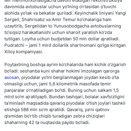
Mir mehmonxonasigacha davom etadigan rekonstruksiya
davomida avtobuslar uchun yo‘lning o‘rtasidan o‘tuvchi
alohida yo‘lak va bekatlar quriladi. Keyinchalik liniyani Yangi
Sergeli, Shahrisabz va Amir Temur ko‘chalariga ham
uzaytirib, Sergelidan to Yunusobodgacha avtobuslarning
to‘siqsiz harakatlanishi uchun sharoit yaratish ko‘zda
tutilgan. Loyiha uchun budjetdan 50 mln dollar ajratiladi.
Pudratchi – jami 1 mlrd dollarlik shartnomani qo‘lga kiritgan
Xitoy kompaniyasi.
Poytaxtning boshqa ayrim ko‘chalarida ham kichik o‘zgarish
bo‘ladi: seshanba kuni shahar hokimi imzolagan qarorga
asosan
, piyodalar yo‘lni belgilanmagan joydan kesib o‘ta
olmasligi uchun, jami 5,6 kilometrlik masofada temir
panjaralar o‘rnatiladigan bo‘ldi. Buning uchun salkam 1,5
mlrd so‘m ajratilyapti. Bundan tashqari, bolalar xavfsizligini
ta’minlash maqsadida qavariq piyodalar o‘tish joylari tashkil
etishga 588 mln so‘m ajratildi. Qavariq, ya’ni qatnov
qismidan bo‘rtib chiqib turadigan zebra chiziqlari
shaharning 42 ta nuqtasida paydo bo‘ladi.