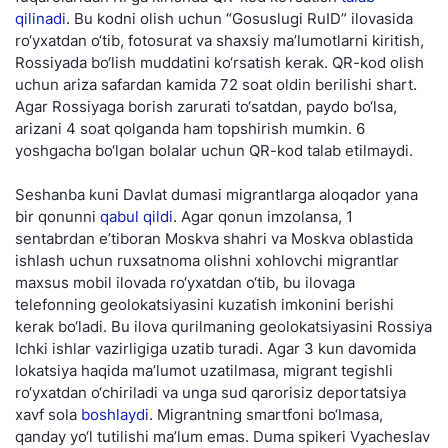
qilinadi
. Bu kodni olish uchun “Gosuslugi RuID” ilovasida
ro‘yxatdan o‘tib, fotosurat va shaxsiy ma’lumotlarni kiritish,
Rossiyada bo‘lish muddatini ko‘rsatish kerak. QR-kod olish
uchun ariza safardan kamida 72 soat oldin berilishi shart.
Agar Rossiyaga borish zarurati to‘satdan, paydo bo‘lsa,
arizani 4 soat qolganda ham topshirish mumkin. 6
yoshgacha bo‘lgan bolalar uchun QR-kod talab etilmaydi.
Seshanba kuni Davlat dumasi migrantlarga aloqador yana
bir qonunni
qabul qildi
. Agar qonun imzolansa, 1
sentabrdan e’tiboran Moskva shahri va Moskva oblastida
ishlash uchun ruxsatnoma olishni xohlovchi migrantlar
maxsus mobil ilovada ro‘yxatdan o‘tib, bu ilovaga
telefonning geolokatsiyasini kuzatish imkonini berishi
kerak bo‘ladi. Bu ilova qurilmaning geolokatsiyasini Rossiya
Ichki ishlar vazirligiga uzatib turadi. Agar 3 kun davomida
lokatsiya haqida ma’lumot uzatilmasa, migrant tegishli
ro‘yxatdan o‘chiriladi va unga sud qarorisiz deportatsiya
xavf sola
boshlaydi
. Migrantning smartfoni bo‘lmasa,
qanday yo‘l tutilishi ma’lum emas. Duma spikeri Vyacheslav