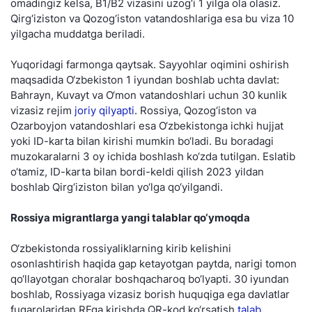
omadingiz kelsa, B1/B2 vizasini uzog‘i 1 yilga ola olasiz.
Qirg‘iziston va Qozog‘iston vatandoshlariga esa bu viza 10
yilgacha muddatga beriladi.
Yuqoridagi farmonga qaytsak. Sayyohlar oqimini oshirish
maqsadida O‘zbekiston 1 iyundan boshlab uchta davlat:
Bahrayn, Kuvayt va O‘mon vatandoshlari uchun 30 kunlik
vizasiz rejim
joriy qilyapti
. Rossiya, Qozog‘iston va
Ozarboyjon vatandoshlari esa O‘zbekistonga ichki hujjat
yoki ID-karta bilan kirishi mumkin bo‘ladi. Bu boradagi
muzokaralarni 3 oy ichida boshlash ko‘zda tutilgan. Eslatib
o‘tamiz, ID-karta bilan bordi-keldi qilish 2023 yildan
boshlab Qirg‘iziston bilan yo‘lga qo‘yilgandi.
Rossiya migrantlarga yangi talablar qo‘ymoqda
O‘zbekistonda rossiyaliklarning kirib kelishini
osonlashtirish haqida gap ketayotgan paytda, narigi tomon
qo‘llayotgan choralar boshqacharoq bo‘lyapti. 30 iyundan
boshlab, Rossiyaga vizasiz borish huquqiga ega davlatlar
fuqarolaridan RFga kirishda QR-kod ko‘rsatish
talab