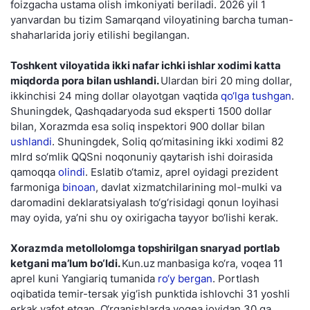
foizgacha ustama olish imkoniyati beriladi. 2026 yil 1
yanvardan bu tizim Samarqand viloyatining barcha tuman-
shaharlarida joriy etilishi begilangan.
Toshkent viloyatida ikki nafar ichki ishlar xodimi katta
miqdorda pora bilan ushlandi.
Ulardan biri 20 ming dollar,
ikkinchisi 24 ming dollar olayotgan vaqtida
qo‘lga tushgan
.
Shuningdek, Qashqadaryoda sud eksperti 1500 dollar
bilan, Xorazmda esa soliq inspektori 900 dollar bilan
ushlandi
. Shuningdek, Soliq qo‘mitasining ikki xodimi 82
mlrd so‘mlik QQSni noqonuniy qaytarish ishi doirasida
qamoqqa
olindi
. Eslatib o‘tamiz, aprel oyidagi prezident
farmoniga
binoan
, davlat xizmatchilarining mol-mulki va
daromadini deklaratsiyalash to‘g‘risidagi qonun loyihasi
may oyida, ya’ni shu oy oxirigacha tayyor bo‘lishi kerak.
Xorazmda metollolomga topshirilgan snaryad portlab
ketgani ma’lum bo‘ldi.
Kun.uz
manbasiga ko‘ra, voqea 11
aprel kuni Yangiariq tumanida
ro‘y bergan
. Portlash
oqibatida temir-tersak yig‘ish punktida ishlovchi 31 yoshli
erkak vafot etgan. O‘rganishlarda voqea joyidan 30 ga