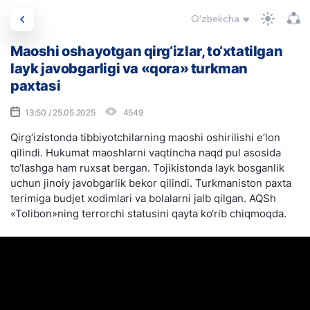
O'zbekcha
Maoshi oshayotgan qirg‘izlar, to‘xtatilgan
layk javobgarligi va «qora» turkman
paxtasi
13:50 / 25.05.2025
4549
Qirg‘izistonda tibbiyotchilarning maoshi oshirilishi e’lon
qilindi. Hukumat maoshlarni vaqtincha naqd pul asosida
to‘lashga ham ruxsat bergan. Tojikistonda layk bosganlik
uchun jinoiy javobgarlik bekor qilindi. Turkmaniston paxta
terimiga budjet xodimlari va bolalarni jalb qilgan. AQSh
«Tolibon»ning terrorchi statusini qayta ko‘rib chiqmoqda.