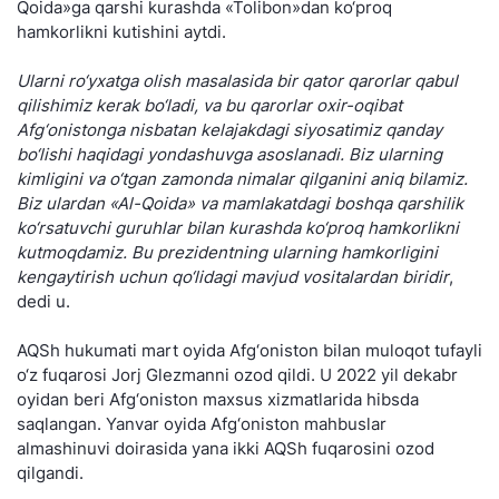
Qoida»ga qarshi kurashda «Tolibon»dan ko‘proq
hamkorlikni kutishini aytdi.
Ularni ro‘yxatga olish masalasida bir qator qarorlar qabul
qilishimiz kerak bo‘ladi, va bu qarorlar oxir-oqibat
Afg‘onistonga nisbatan kelajakdagi siyosatimiz qanday
bo‘lishi haqidagi yondashuvga asoslanadi. Biz ularning
kimligini va o‘tgan zamonda nimalar qilganini aniq bilamiz.
Biz ulardan «Al-Qoida» va mamlakatdagi boshqa qarshilik
ko‘rsatuvchi guruhlar bilan kurashda ko‘proq hamkorlikni
kutmoqdamiz. Bu prezidentning ularning hamkorligini
kengaytirish uchun qo‘lidagi mavjud vositalardan biridir
,
dedi u.
AQSh hukumati mart oyida Afg‘oniston bilan muloqot tufayli
o‘z fuqarosi Jorj Glezmanni ozod qildi. U 2022 yil dekabr
oyidan beri Afg‘oniston maxsus xizmatlarida hibsda
saqlangan. Yanvar oyida Afg‘oniston mahbuslar
almashinuvi doirasida yana ikki AQSh fuqarosini ozod
qilgandi.