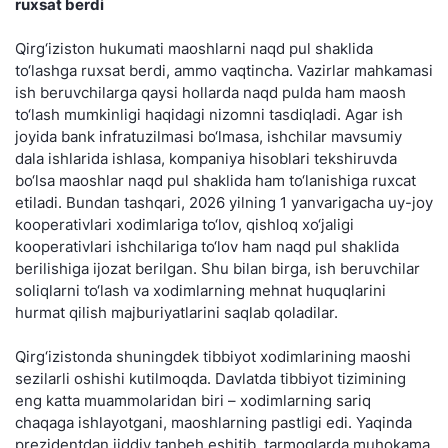
ruxsat berdi
Qirg‘iziston hukumati maoshlarni naqd pul shaklida
to‘lashga ruxsat berdi, ammo vaqtincha. Vazirlar mahkamasi
ish beruvchilarga qaysi hollarda naqd pulda ham maosh
to‘lash mumkinligi haqidagi nizomni tasdiqladi. Agar ish
joyida bank infratuzilmasi bo‘lmasa, ishchilar mavsumiy
dala ishlarida ishlasa, kompaniya hisoblari tekshiruvda
bo‘lsa maoshlar naqd pul shaklida ham to‘lanishiga ruxcat
etiladi. Bundan tashqari, 2026 yilning 1 yanvarigacha uy-joy
kooperativlari xodimlariga to‘lov, qishloq xo‘jaligi
kooperativlari ishchilariga to‘lov ham naqd pul shaklida
berilishiga ijozat berilgan. Shu bilan birga, ish beruvchilar
soliqlarni to‘lash va xodimlarning mehnat huquqlarini
hurmat qilish majburiyatlarini saqlab qoladilar.
Qirg‘izistonda shuningdek tibbiyot xodimlarining maoshi
sezilarli oshishi kutilmoqda. Davlatda tibbiyot tizimining
eng katta muammolaridan biri – xodimlarning sariq
chaqaga ishlayotgani, maoshlarning pastligi edi. Yaqinda
prezidentdan jiddiy tanbeh eshitib, tarmoqlarda muhokama