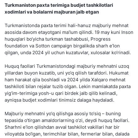
Turkmaniston paxta terimiga budjet tashkilotlari
xodimlari va bolalarni majburan jalb etgan
Turkmanistonda paxta terimi hali-hanuz majburiy mehnat
asosida davom etayotgani ma’lum qilindi. 19 may kuni Inson
huquqlari bo‘yicha turkman tashabbusi, Progress
foundation va Sotton campaign birgalikda sharh e’lon
qilgan, unda 2024 yil uchun kuzatuvlar, xulosalar ko‘rinadi.
Huquq faollari Turkmanistondagi majburiy mehnatni uzoq
yillardan buyon kuzatib, uni yo‘q qilish tarafdori. Hukumat
ham harakat qila boshladi va 2024 yilda Xalqaro mehnat
tashkiloti bilan rejalar tuzib olgan. Lekin mamlakatda paxta
yig‘im-terimiga yosh-u qari birdek jalb qilib kelinadi,
ayniqsa budjet xodimlari tinimsiz dalaga haydaladi.
Majburiy mehnatni yo‘q qilishga asosiy to‘siq – buning
tepasida o‘tirgan amaldorlarning o‘zi, deydi huquq faollari.
Sharhni e’lon qilishdan avval tashkilot vakillari har bir
viloyatda bo‘lgan, terimchilar bilan, fermerlar bilan, dalada