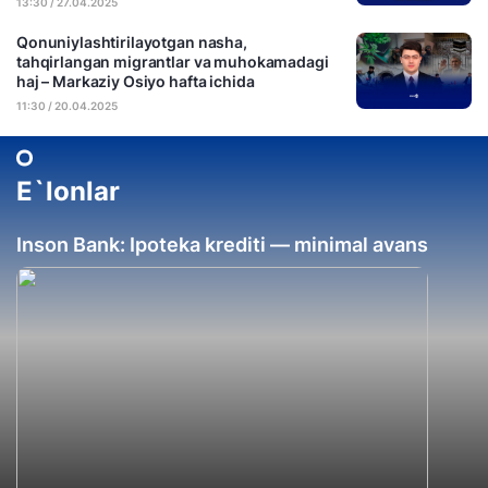
13:30 / 27.04.2025
Qonuniylashtirilayotgan nasha,
tahqirlangan migrantlar va muhokamadagi
haj – Markaziy Osiyo hafta ichida
11:30 / 20.04.2025
E`lonlar
Inson Bank: Ipoteka krediti — minimal avans