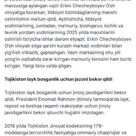
mavzusiga aylangan vazir Erkin Checheyboyev O‘sh
viloyatiga borarkan, tibbiyot tizimidagilarning maoshi
oshirilishini ma’lum qildi. Aytilishicha, tibbiyot
xodimlarining, jumladan, ma’muriy, boshqaruv, kichik va
texnik yordam xodimlarining 2025 yilda maoshlarini
oshirish bo‘yicha ishlar davom etyapti. Erkin Checheyboyev
O‘sh viloyati silga qarshi kurash markazi xodimlari bilan
yig‘ilish o‘tkazib, gaplashgan. Vazir markazning shu yili
yong‘in oqibatida zarar ko‘rgan ma’muriy binosini ham borib
ko‘rgan. Yangi bino va’da qilgan.
Tojikiston layk bosganlik uchun jazoni bekor qildi
Tojikiston layk bosganlik uchun jinoiy javobgarlikni bekor
qildi. Prezident Emomali Rahmon ijtimoiy tarmoqlarda layk,
repost va boshqa raqamli reaksiyalar uchun jinoiy
javobgarlikni bekor qiluvchi hujjatni imzolagan.
2018 yilda Tojikiston Jinoyat kodeksining 179-
moddasiga terrorchilik faoliyatiga ommaviy chaqiriqlar va