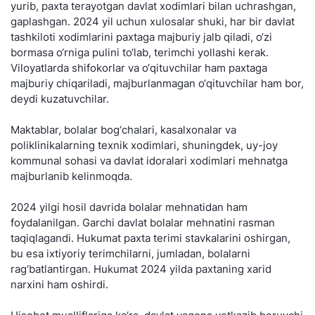
yurib, paxta terayotgan davlat xodimlari bilan uchrashgan,
gaplashgan. 2024 yil uchun xulosalar shuki, har bir davlat
tashkiloti xodimlarini paxtaga majburiy jalb qiladi, o‘zi
bormasa o‘rniga pulini to‘lab, terimchi yollashi kerak.
Viloyatlarda shifokorlar va o‘qituvchilar ham paxtaga
majburiy chiqariladi, majburlanmagan o‘qituvchilar ham bor,
deydi kuzatuvchilar.
Maktablar, bolalar bog‘chalari, kasalxonalar va
poliklinikalarning texnik xodimlari, shuningdek, uy-joy
kommunal sohasi va davlat idoralari xodimlari mehnatga
majburlanib kelinmoqda.
2024 yilgi hosil davrida bolalar mehnatidan ham
foydalanilgan. Garchi davlat bolalar mehnatini rasman
taqiqlagandi. Hukumat paxta terimi stavkalarini oshirgan,
bu esa ixtiyoriy terimchilarni, jumladan, bolalarni
rag‘batlantirgan. Hukumat 2024 yilda paxtaning xarid
narxini ham oshirdi.