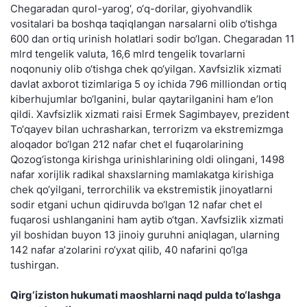
Chegaradan qurol-yarog‘, o‘q-dorilar, giyohvandlik
vositalari ba boshqa taqiqlangan narsalarni olib o‘tishga
600 dan ortiq urinish holatlari sodir bo‘lgan. Chegaradan 11
mlrd tengelik valuta, 16,6 mlrd tengelik tovarlarni
noqonuniy olib o‘tishga chek qo‘yilgan. Xavfsizlik xizmati
davlat axborot tizimlariga 5 oy ichida 796 milliondan ortiq
kiberhujumlar bo‘lganini, bular qaytarilganini ham e’lon
qildi. Xavfsizlik xizmati raisi Ermek Sagimbayev, prezident
To‘qayev bilan uchrasharkan, terrorizm va ekstremizmga
aloqador bo‘lgan 212 nafar chet el fuqarolarining
Qozog‘istonga kirishga urinishlarining oldi olingani, 1498
nafar xorijlik radikal shaxslarning mamlakatga kirishiga
chek qo‘yilgani, terrorchilik va ekstremistik jinoyatlarni
sodir etgani uchun qidiruvda bo‘lgan 12 nafar chet el
fuqarosi ushlanganini ham aytib o‘tgan. Xavfsizlik xizmati
yil boshidan buyon 13 jinoiy guruhni aniqlagan, ularning
142 nafar a’zolarini ro‘yxat qilib, 40 nafarini qo‘lga
tushirgan.
Qirg‘iziston hukumati maoshlarni naqd pulda to‘lashga