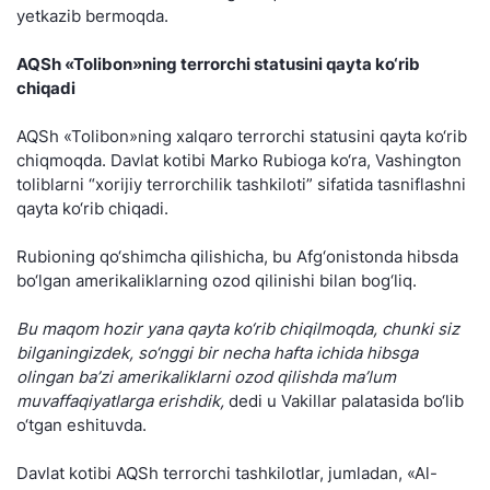
yetkazib bermoqda.
AQSh «Tolibon»ning terrorchi statusini qayta ko‘rib
chiqadi
AQSh «Tolibon»ning xalqaro terrorchi statusini qayta ko‘rib
chiqmoqda. Davlat kotibi Marko Rubioga ko‘ra, Vashington
toliblarni “xorijiy terrorchilik tashkiloti” sifatida tasniflashni
qayta ko‘rib chiqadi.
Rubioning qo‘shimcha qilishicha, bu Afg‘onistonda hibsda
bo‘lgan amerikaliklarning ozod qilinishi bilan bog‘liq.
Bu maqom hozir yana qayta ko‘rib chiqilmoqda, chunki siz
bilganingizdek, so‘nggi bir necha hafta ichida hibsga
olingan ba’zi amerikaliklarni ozod qilishda ma’lum
muvaffaqiyatlarga erishdik,
dedi u Vakillar palatasida bo‘lib
o‘tgan eshituvda.
Davlat kotibi AQSh terrorchi tashkilotlar, jumladan, «Al-