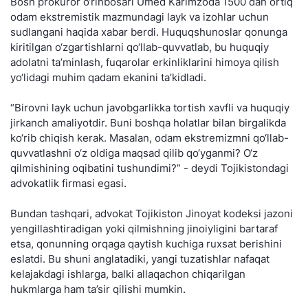
Bosh prokuror o‘rinbosari Umed Karimzoda 1500 dan ortiq
odam ekstremistik mazmundagi layk va izohlar uchun
sudlangani haqida xabar berdi. Huquqshunoslar qonunga
kiritilgan o‘zgartishlarni qo‘llab-quvvatlab, bu huquqiy
adolatni ta’minlash, fuqarolar erkinliklarini himoya qilish
yo‘lidagi muhim qadam ekanini ta’kidladi.
“Birovni layk uchun javobgarlikka tortish xavfli va huquqiy
jirkanch amaliyotdir. Buni boshqa holatlar bilan birgalikda
ko‘rib chiqish kerak. Masalan, odam ekstremizmni qo‘llab-
quvvatlashni o‘z oldiga maqsad qilib qo‘yganmi? O‘z
qilmishining oqibatini tushundimi?” - deydi Tojikistondagi
advokatlik firmasi egasi.
Bundan tashqari, advokat Tojikiston Jinoyat kodeksi jazoni
yengillashtiradigan yoki qilmishning jinoiyligini bartaraf
etsa, qonunning orqaga qaytish kuchiga ruxsat berishini
eslatdi. Bu shuni anglatadiki, yangi tuzatishlar nafaqat
kelajakdagi ishlarga, balki allaqachon chiqarilgan
hukmlarga ham ta’sir qilishi mumkin.