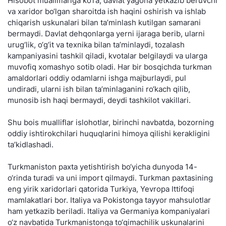
Hisobot mualliflariga ko‘ra, davlat yagona yetkazib beruvchi
va xaridor bo‘lgan sharoitda ish haqini oshirish va ishlab
chiqarish uskunalari bilan ta’minlash kutilgan samarani
bermaydi. Davlat dehqonlarga yerni ijaraga berib, ularni
urug‘lik, o‘g‘it va texnika bilan ta’minlaydi, tozalash
kampaniyasini tashkil qiladi, kvotalar belgilaydi va ularga
muvofiq xomashyo sotib oladi. Har bir bosqichda turkman
amaldorlari oddiy odamlarni ishga majburlaydi, pul
undiradi, ularni ish bilan ta’minlaganini ro‘kach qilib,
munosib ish haqi bermaydi, deydi tashkilot vakillari.
Shu bois mualliflar islohotlar, birinchi navbatda, bozorning
oddiy ishtirokchilari huquqlarini himoya qilishi kerakligini
ta’kidlashadi.
Turkmaniston paxta yetishtirish bo‘yicha dunyoda 14-
o‘rinda turadi va uni import qilmaydi. Turkman paxtasining
eng yirik xaridorlari qatorida Turkiya, Yevropa Ittifoqi
mamlakatlari bor. Italiya va Pokistonga tayyor mahsulotlar
ham yetkazib beriladi. Italiya va Germaniya kompaniyalari
o‘z navbatida Turkmanistonga to‘qimachilik uskunalarini