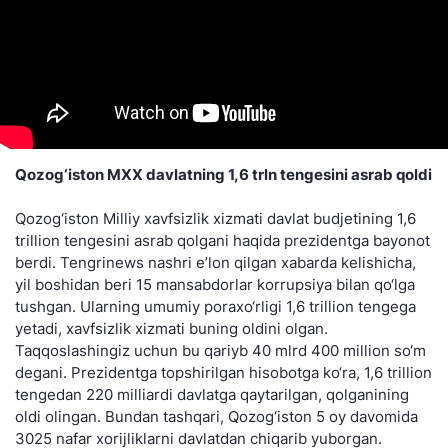
Qozog‘iston MXX davlatning 1,6 trln tengesini asrab qoldi
Qozog‘iston Milliy xavfsizlik xizmati davlat budjetining 1,6
trillion tengesini asrab qolgani haqida prezidentga bayonot
berdi. Tengrinews nashri e’lon qilgan xabarda kelishicha,
yil boshidan beri 15 mansabdorlar korrupsiya bilan qo‘lga
tushgan. Ularning umumiy poraxo‘rligi 1,6 trillion tengega
yetadi, xavfsizlik xizmati buning oldini olgan.
Taqqoslashingiz uchun bu qariyb 40 mlrd 400 million so‘m
degani. Prezidentga topshirilgan hisobotga ko‘ra, 1,6 trillion
tengedan 220 milliardi davlatga qaytarilgan, qolganining
oldi olingan. Bundan tashqari, Qozog‘iston 5 oy davomida
3025 nafar xorijliklarni davlatdan chiqarib yuborgan.