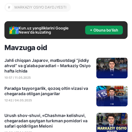
#
MARKAZIY OSIYO DAYDJYESTI
Kun.uz yangiliklarini Google
+ Obuna bo'lish
News'da kuzating
Mavzuga oid
Jahli chiqqan Japarov, matbuotdagi “jiddiy
ahvol” va g‘alaba paradlari – Markaziy Osiyo
hafta ichida
10:57 / 11.05.2025
Paradga tayyorgarlik, qozoq oltin vizasi va
chegarada otilgan jangarilar
12:42 / 04.05.2025
Urush shov-shuvi, «Chashma» kelishuvi,
chegaradan qaytgan turkman pomidori va
safari qoldirilgan Meloni