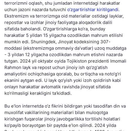
terrorizmni oqlash, shu jumladan internetdagi harakatlar
uchun jazoni nazarda tutuvchi
o‘zgartirishlar kiritilgandi.
Ekstremizm va terrorizmga oid materiallar ostidagi layklar,
repostlar va izohlar jinoiy faoliyatga aloqadorlik dalili
sifatida baholandi. O‘zgartirishlarga ko‘ra, bunday
harakatlar 5 yildan 15 yilgacha ozodlikdan mahrum etilishi
mumkin edi. Shuningdek, Jinoyat kodeksining 307-
moddasi (ekstremizmga ommaviy da’vatlar) uzoq muddatga
- 3 yildan 12 yilgacha ozodlikdan mahrum etishni nazarda
tutgan. 2024 yil oktyabr oyida Tojikiston prezidenti Imomali
Rahmon layk va repost uchun jinoiy ish qo‘zg‘atish
amaliyotini ochiqchasiga qoralab, bu ortiqcha va noto‘g‘ri
ekanini aytgan edi. U layk qo‘yish yoki izoh qoldirish kabi
onlayn harakatlar avtomatik ravishda jinoyat sifatida
ko‘rilmasligi kerakligini ta’kidladi.
Bu e’lon internetda o‘z fikrini bildirgan yoki tasodifan din va
muxolifat vakillarining materiallari bilan muloqotga
kirishgan fuqarolar jinoiy javobgarlikka tortilishi holatlari
ko‘payib borayotgan bir paytda e’lon qilindi. 2024 yilda