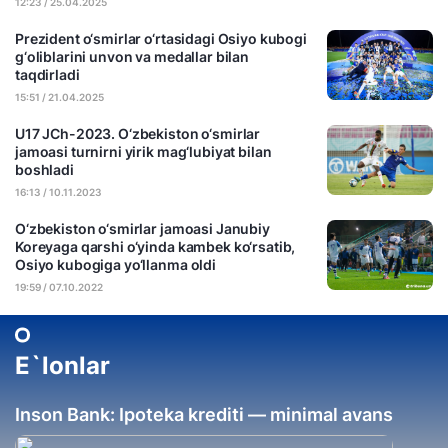
12:23 / 25.04.2025
Prezident o‘smirlar o‘rtasidagi Osiyo kubogi
g‘oliblarini unvon va medallar bilan
taqdirladi
15:51 / 21.04.2025
U17 JCh-2023. O‘zbekiston o‘smirlar
jamoasi turnirni yirik mag‘lubiyat bilan
boshladi
16:13 / 10.11.2023
O‘zbekiston o‘smirlar jamoasi Janubiy
Koreyaga qarshi o‘yinda kambek ko‘rsatib,
Osiyo kubogiga yo‘llanma oldi
19:59 / 07.10.2022
E`lonlar
Inson Bank: Ipoteka krediti — minimal avans