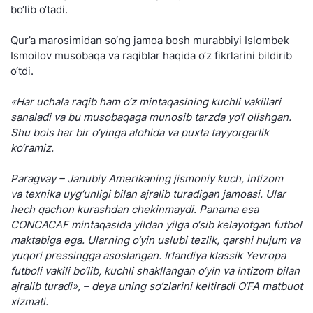
bo‘lib o‘tadi.
Qur’a marosimidan so‘ng jamoa bosh murabbiyi Islombek
Ismoilov musobaqa va raqiblar haqida o‘z fikrlarini bildirib
o‘tdi.
«Har uchala raqib ham o‘z mintaqasining kuchli vakillari
sanaladi va bu musobaqaga munosib tarzda yo‘l olishgan.
Shu bois har bir o‘yinga alohida va puxta tayyorgarlik
ko‘ramiz.
Paragvay – Janubiy Amerikaning jismoniy kuch, intizom
va texnika uyg‘unligi bilan ajralib turadigan jamoasi. Ular
hech qachon kurashdan chekinmaydi. Panama esa
CONCACAF mintaqasida yildan yilga o‘sib kelayotgan futbol
maktabiga ega. Ularning o‘yin uslubi tezlik, qarshi hujum va
yuqori pressingga asoslangan. Irlandiya klassik Yevropa
futboli vakili bo‘lib, kuchli shakllangan o‘yin va intizom bilan
ajralib turadi», – deya uning so‘zlarini keltiradi O‘FA matbuot
xizmati.