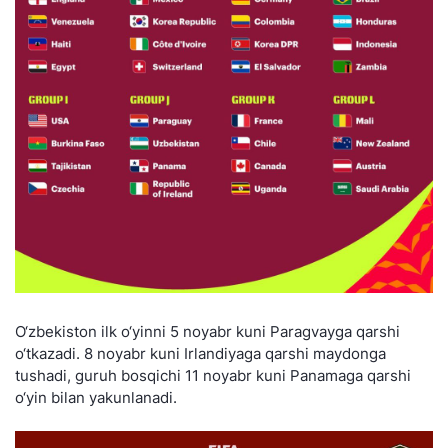
O‘zbekiston ilk o‘yinni 5 noyabr kuni Paragvayga qarshi
o‘tkazadi. 8 noyabr kuni Irlandiyaga qarshi maydonga
tushadi, guruh bosqichi 11 noyabr kuni Panamaga qarshi
o‘yin bilan yakunlanadi.