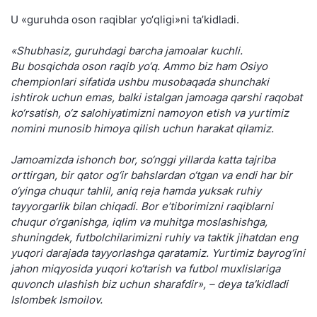
U «guruhda oson raqiblar yo‘qligi»ni ta’kidladi.
«Shubhasiz, guruhdagi barcha jamoalar kuchli.
Bu bosqichda oson raqib yo‘q. Ammo biz ham Osiyo
chempionlari sifatida ushbu musobaqada shunchaki
ishtirok uchun emas, balki istalgan jamoaga qarshi raqobat
ko‘rsatish, o‘z salohiyatimizni namoyon etish va yurtimiz
nomini munosib himoya qilish uchun harakat qilamiz.
Jamoamizda ishonch bor, so‘nggi yillarda katta tajriba
orttirgan, bir qator og‘ir bahslardan o‘tgan va endi har bir
o‘yinga chuqur tahlil, aniq reja hamda yuksak ruhiy
tayyorgarlik bilan chiqadi. Bor e’tiborimizni raqiblarni
chuqur o‘rganishga, iqlim va muhitga moslashishga,
shuningdek, futbolchilarimizni ruhiy va taktik jihatdan eng
yuqori darajada tayyorlashga qaratamiz. Yurtimiz bayrog‘ini
jahon miqyosida yuqori ko‘tarish va futbol muxlislariga
quvonch ulashish biz uchun sharafdir», – deya ta’kidladi
Islombek Ismoilov.