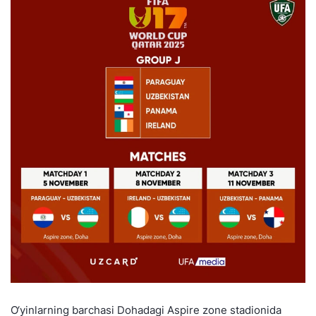
O‘yinlarning barchasi Dohadagi Aspire zone stadionida