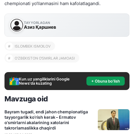
chempionati yo‘llanmasini ham kafolatlagandi.
TAYYORLAGAN
Азиз Қаршиев
#
ISLOMBEK ISMOILOV
#
O‘ZBEKISTON O‘SMIRLAR JAMOASI
Kun.uz yangiliklarini Google
+ Obuna bo'lish
News'da kuzating
Mavzuga oid
Bayram tugadi, endi jahon chempionatiga
tayyorgarlik ko‘rish kerak – Ermatov
o‘smirlarni akalarining xatolarini
takrorlamaslikka chaqirdi