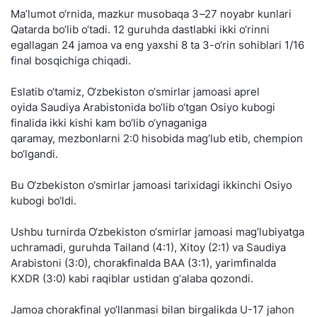
Ma’lumot o‘rnida, mazkur musobaqa 3
–
27 noyabr kunlari
Qatarda bo‘lib o‘tadi. 12 guruhda dastlabki ikki o‘rinni
egallagan 24 jamoa va eng yaxshi 8 ta 3-o‘rin sohiblari 1/16
final bosqichiga chiqadi.
Eslatib o‘tamiz, O‘zbekiston o‘smirlar jamoasi aprel
oyida Saudiya Arabistonida bo‘lib o‘tgan Osiyo kubogi
finalida ikki kishi kam bo‘lib o‘ynaganiga
qaramay, mezbonlarni 2:0 hisobida mag‘lub etib, chempion
bo‘lgandi.
Bu O‘zbekiston o‘smirlar jamoasi tarixidagi ikkinchi Osiyo
kubogi bo‘ldi.
Ushbu turnirda O‘zbekiston o‘smirlar jamoasi mag‘lubiyatga
uchramadi, guruhda Tailand (4:1), Xitoy (2:1) va Saudiya
Arabistoni (3:0), chorakfinalda BAA (3:1), yarimfinalda
KXDR (3:0) kabi raqiblar ustidan g‘alaba qozondi.
Jamoa chorakfinal yo‘llanmasi bilan birgalikda U-17 jahon