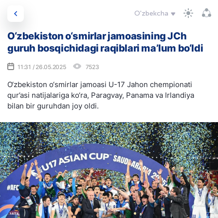
O'zbekcha
O‘zbekiston o‘smirlar jamoasining JCh
guruh bosqichidagi raqiblari ma’lum bo‘ldi
11:31 / 26.05.2025
7523
O‘zbekiston o‘smirlar jamoasi U-17 Jahon chempionati
qur’asi natijalariga ko‘ra, Paragvay, Panama va Irlandiya
bilan bir guruhdan joy oldi.