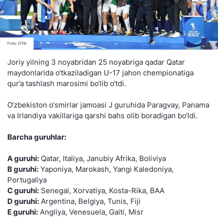
Foto: O‘FA
Joriy yilning 3 noyabridan 25 noyabriga qadar Qatar
maydonlarida o‘tkaziladigan U-17 jahon chempionatiga
qur’a tashlash marosimi bo‘lib o‘tdi.
O‘zbekiston o‘smirlar jamoasi J guruhida Paragvay, Panama
va Irlandiya vakillariga qarshi bahs olib boradigan bo‘ldi.
Barcha guruhlar:
A guruhi:
Qatar, Italiya, Janubiy Afrika, Boliviya
B guruhi:
Yaponiya, Marokash, Yangi Kaledoniya,
Portugaliya
C guruhi:
Senegal, Xorvatiya, Kosta-Rika, BAA
D guruhi:
Argentina, Belgiya, Tunis, Fiji
E guruhi:
Angliya, Venesuela, Gaiti, Misr