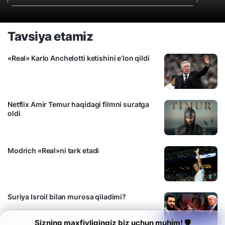
Tavsiya etamiz
«Real» Karlo Anchelotti ketishini e’lon qildi
Netflix Amir Temur haqidagi filmni suratga
oldi
Modrich «Real»ni tark etadi
Suriya Isroil bilan murosa qiladimi?
Sizning maxfiyligingiz biz uchun muhim! 🛡