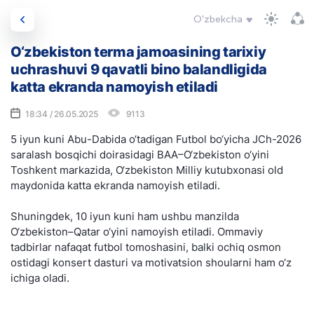
O'zbekcha
O‘zbekiston terma jamoasining tarixiy
uchrashuvi 9 qavatli bino balandligida
katta ekranda namoyish etiladi
18:34 / 26.05.2025
9113
5 iyun kuni Abu-Dabida o‘tadigan Futbol bo‘yicha JCh-2026
saralash bosqichi doirasidagi BAA–O‘zbekiston o‘yini
Toshkent markazida, O‘zbekiston Milliy kutubxonasi old
maydonida katta ekranda namoyish etiladi.
Shuningdek, 10 iyun kuni ham ushbu manzilda
O‘zbekiston–Qatar o‘yini namoyish etiladi. Ommaviy
tadbirlar nafaqat futbol tomoshasini, balki ochiq osmon
ostidagi konsert dasturi va motivatsion shoularni ham o‘z
ichiga oladi.