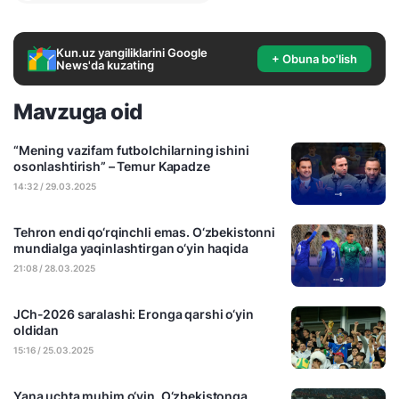
Kun.uz yangiliklarini Google
+ Obuna bo'lish
News'da kuzating
Mavzuga oid
“Mening vazifam futbolchilarning ishini
osonlashtirish” – Temur Kapadze
14:32 / 29.03.2025
Tehron endi qo‘rqinchli emas. O‘zbekistonni
mundialga yaqinlashtirgan o‘yin haqida
21:08 / 28.03.2025
JCh-2026 saralashi: Eronga qarshi o‘yin
oldidan
15:16 / 25.03.2025
Yana uchta muhim o‘yin. O‘zbekistonga