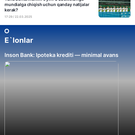
mundialga chiqish uchun qanday natijalar
kerak?
17:29 / 22.03.2025
E`lonlar
Inson Bank: Ipoteka krediti — minimal avans