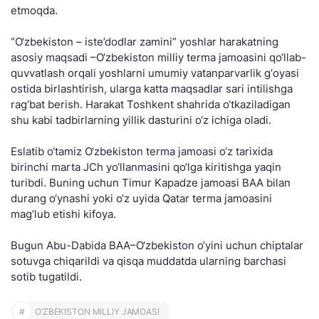
etmoqda.
“O‘zbekiston – iste’dodlar zamini” yoshlar harakatning
asosiy maqsadi –O‘zbekiston milliy terma jamoasini qo‘llab-
quvvatlash orqali yoshlarni umumiy vatanparvarlik g‘oyasi
ostida birlashtirish, ularga katta maqsadlar sari intilishga
rag‘bat berish. Harakat Toshkent shahrida o‘tkaziladigan
shu kabi tadbirlarning yillik dasturini o‘z ichiga oladi.
Eslatib o‘tamiz O‘zbekiston terma jamoasi o‘z tarixida
birinchi marta JCh yo‘llanmasini qo‘lga kiritishga yaqin
turibdi. Buning uchun Timur Kapadze jamoasi BAA bilan
durang o‘ynashi yoki o‘z uyida Qatar terma jamoasini
mag‘lub etishi kifoya.
Bugun Abu-Dabida BAA–O‘zbekiston o‘yini uchun chiptalar
sotuvga chiqarildi va qisqa muddatda ularning barchasi
sotib tugatildi.
#
O‘ZBEKISTON MILLIY JAMOASI