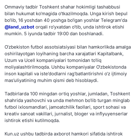
Ommaviy tadbir Toshkent shahar hokimligi tashabbusi
bilan hukumat ko‘magida o‘tkazilmoqda. Unga kirish bepul
bo‘lib, 16 yoshdan 40 yoshga bo‘lgan yoshlar Telegramʼda
@land_uzbot
orqali ro‘yxatdan o‘tib, unda ishtirok etishi
mumkin. 5 iyunda tadbir 19:00 dan boshlanadi.
O‘zbekiston futbol assotsiatsiyasi bilan hamkorlikda amalga
oshirilayotgan loyihaning barcha xarajatlari Kapitalbank,
Uzum va Ucell kompaniyalari tomonidan to‘liq
moliyalashtirilmoqda. Ushbu kompaniyalar O‘zbekistonda
inson kapitali va iste’dodlarni rag‘batlantirishni o‘z ijtimoiy
mas’uliyatining muhim qismi deb hisoblaydi.
Tadbirlarda 100 mingdan ortiq yoshlar, jumladan, Toshkent
shahrida yashovchi va unda mehmon bo‘lib turgan minglab
futbol ixlosmandlari, jamoatchilik faollari, sport sohasi va
kreativ sanoat vakillari, jurnalist, bloger va inflyuyenserlar
ishtirok etishi kutilmoqda.
Kun.uz ushbu tadbirda axborot hamkori sifatida ishtirok