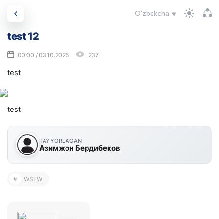
O'zbekcha
test 12
00:00 / 03.10.2025
237
test
test
TAYYORLAGAN
Азимжон Бердибеков
#
WSEW