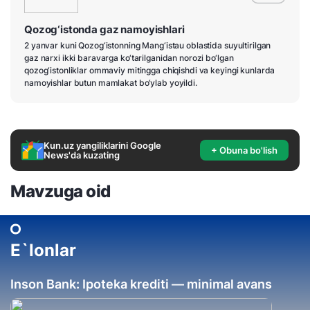
Qozog‘istonda gaz namoyishlari
2 yanvar kuni Qozog‘istonning Mang‘istau oblastida suyultirilgan
gaz narxi ikki baravarga ko‘tarilganidan norozi bo‘lgan
qozog‘istonliklar ommaviy mitingga chiqishdi va keyingi kunlarda
namoyishlar butun mamlakat bo‘ylab yoyildi.
Kun.uz yangiliklarini Google
+ Obuna bo'lish
News'da kuzating
Mavzuga oid
E`lonlar
Inson Bank: Ipoteka krediti — minimal avans