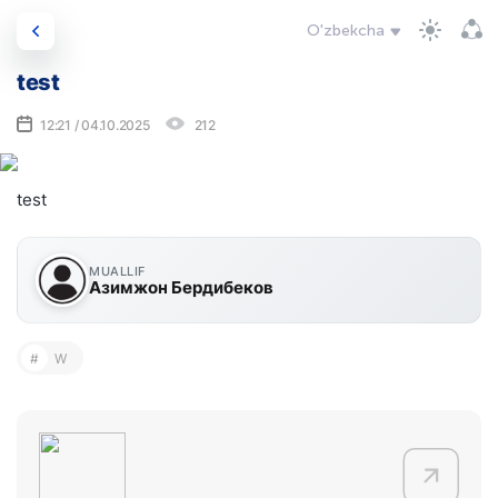
O'zbekcha
test
12:21 / 04.10.2025
212
test
MUALLIF
Азимжон Бердибеков
#
W