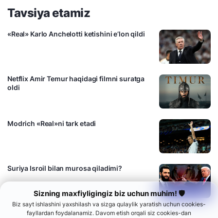
Tavsiya etamiz
«Real» Karlo Anchelotti ketishini e’lon qildi
Netflix Amir Temur haqidagi filmni suratga
oldi
Modrich «Real»ni tark etadi
Suriya Isroil bilan murosa qiladimi?
Sizning maxfiyligingiz biz uchun muhim! 🛡
Biz sayt ishlashini yaxshilash va sizga qulaylik yaratish uchun cookies-
fayllardan foydalanamiz. Davom etish orqali siz cookies-dan