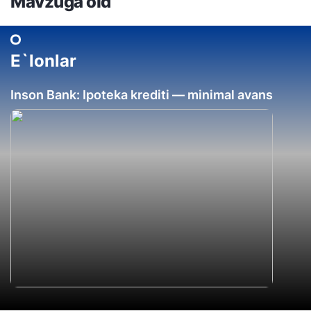
Mavzuga oid
E`lonlar
Inson Bank: Ipoteka krediti — minimal avans