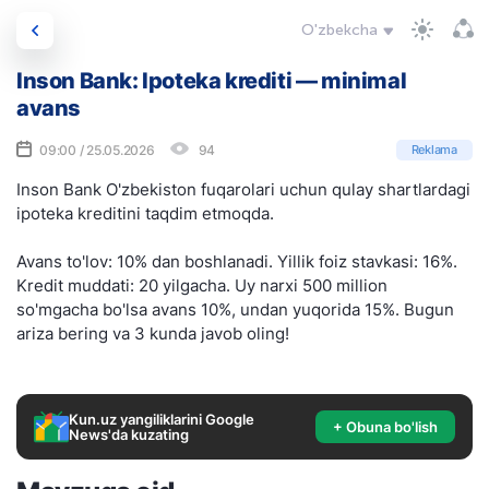
O'zbekcha
Inson Bank: Ipoteka krediti — minimal
avans
09:00 / 25.05.2026
94
Reklama
Inson Bank O'zbekiston fuqarolari uchun qulay shartlardagi
ipoteka kreditini taqdim etmoqda.
Avans to'lov: 10% dan boshlanadi. Yillik foiz stavkasi: 16%.
Kredit muddati: 20 yilgacha. Uy narxi 500 million
so'mgacha bo'lsa avans 10%, undan yuqorida 15%. Bugun
ariza bering va 3 kunda javob oling!
Kun.uz yangiliklarini Google
+ Obuna bo'lish
News'da kuzating