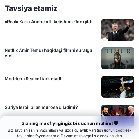
Tavsiya etamiz
«Real» Karlo Anchelotti ketishini e’lon qildi
Netflix Amir Temur haqidagi filmni suratga
oldi
Modrich «Real»ni tark etadi
Suriya Isroil bilan murosa qiladimi?
Sizning maxfiyligingiz biz uchun muhim! 🛡
Biz sayt ishlashini yaxshilash va sizga qulaylik yaratish uchun cookies-
fayllardan foydalanamiz. Davom etish orqali siz cookies-dan