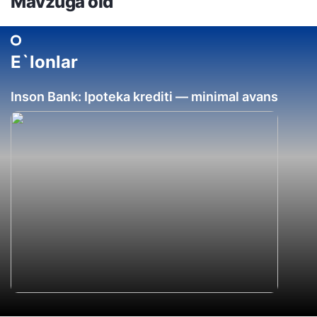
Mavzuga oid
E`lonlar
Inson Bank: Ipoteka krediti — minimal avans