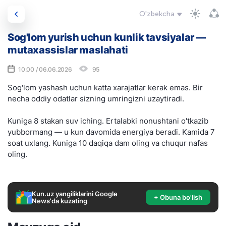
O'zbekcha
Sog'lom yurish uchun kunlik tavsiyalar —
mutaxassislar maslahati
10:00 / 06.06.2026
95
Sog'lom yashash uchun katta xarajatlar kerak emas. Bir
necha oddiy odatlar sizning umringizni uzaytiradi.
Kuniga 8 stakan suv iching. Ertalabki nonushtani o'tkazib
yubbormang — u kun davomida energiya beradi. Kamida 7
soat uxlang. Kuniga 10 daqiqa dam oling va chuqur nafas
oling.
Kun.uz yangiliklarini Google
+ Obuna bo'lish
News'da kuzating