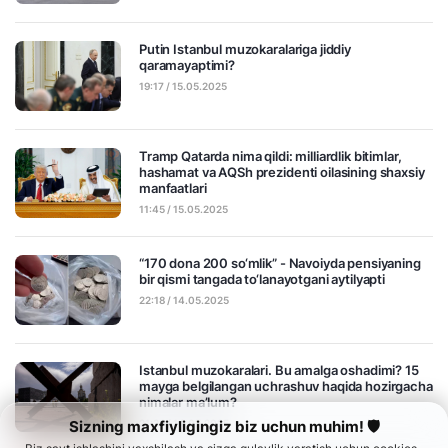
Putin Istanbul muzokaralariga jiddiy
qaramayaptimi?
19:17 / 15.05.2025
Tramp Qatarda nima qildi: milliardlik bitimlar,
hashamat va AQSh prezidenti oilasining shaxsiy
manfaatlari
11:45 / 15.05.2025
“170 dona 200 so‘mlik” - Navoiyda pensiyaning
bir qismi tangada to‘lanayotgani aytilyapti
22:18 / 14.05.2025
Istanbul muzokaralari. Bu amalga oshadimi? 15
mayga belgilangan uchrashuv haqida hozirgacha
nimalar ma’lum?
21:31 / 14.05.2025
Sizning maxfiyligingiz biz uchun muhim! 🛡