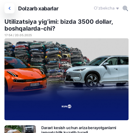
Dolzarb xabarlar
O'zbekcha
Utilizatsiya yig‘imi: bizda 3500 dollar,
boshqalarda-chi?
17:54 / 20.05.2025
Daraxt kesish uchun ariza berayotganlarni
jamoatchilik kuzatib turadi