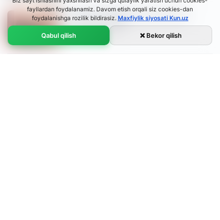
Biz sayt ishlashini yaxshilash va sizga qulaylik yaratish uchun cookies-
fayllardan foydalanamiz. Davom etish orqali siz cookies-dan
Tramp ma’muriyatida Ukrainaga nisbatan
foydalanishga rozilik bildirasiz.
Maxfiylik siyosati Kun.uz
munosabat o‘zgardi
20:40 / 14.05.2025
Qabul qilish
❌ Bekor qilish
Yevropa Ittifoqining navbatdagi
sanksiyalar paketiga O‘zbekiston
kompaniyalari kiritilishi mumkin – OAV
Ўзбекча
18:22 / 14.05.2025
O'zbekcha
Русский
English