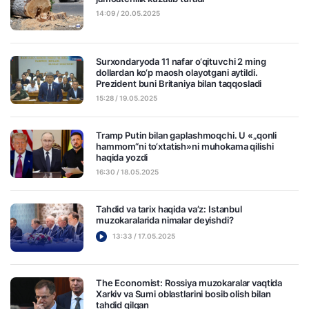
14:09 / 20.05.2025
Surxondaryoda 11 nafar o‘qituvchi 2 ming
dollardan ko‘p maosh olayotgani aytildi.
Prezident buni Britaniya bilan taqqosladi
15:28 / 19.05.2025
Tramp Putin bilan gaplashmoqchi. U «„qonli
hammom“ni to‘xtatish»ni muhokama qilishi
haqida yozdi
16:30 / 18.05.2025
Tahdid va tarix haqida va’z: Istanbul
muzokaralarida nimalar deyishdi?
13:33 / 17.05.2025
The Economist: Rossiya muzokaralar vaqtida
Xarkiv va Sumi oblastlarini bosib olish bilan
tahdid qilgan