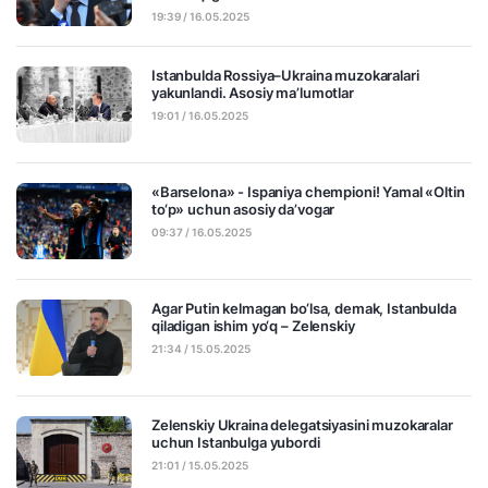
19:39 / 16.05.2025
Istanbulda Rossiya–Ukraina muzokaralari
yakunlandi. Asosiy ma’lumotlar
19:01 / 16.05.2025
«Barselona» - Ispaniya chempioni! Yamal «Oltin
to‘p» uchun asosiy da’vogar
09:37 / 16.05.2025
Agar Putin kelmagan bo‘lsa, demak, Istanbulda
qiladigan ishim yo‘q – Zelenskiy
21:34 / 15.05.2025
Zelenskiy Ukraina delegatsiyasini muzokaralar
uchun Istanbulga yubordi
21:01 / 15.05.2025