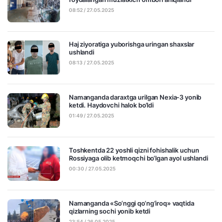
08:52 / 27.05.2025
Haj ziyoratiga yuborishga uringan shaxslar
ushlandi
08:13 / 27.05.2025
Namanganda daraxtga urilgan Nexia-3 yonib
ketdi. Haydovchi halok bo‘ldi
01:49 / 27.05.2025
Toshkentda 22 yoshli qizni fohishalik uchun
Rossiyaga olib ketmoqchi bo‘lgan ayol ushlandi
00:30 / 27.05.2025
Namanganda «So‘nggi qo‘ng‘iroq» vaqtida
qizlarning sochi yonib ketdi
23:54 / 26.05.2025