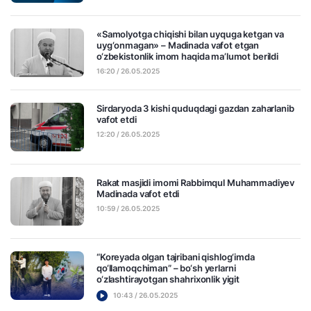
«Samolyotga chiqishi bilan uyquga ketgan va
uyg‘onmagan» – Madinada vafot etgan
o‘zbekistonlik imom haqida ma’lumot berildi
16:20 / 26.05.2025
Sirdaryoda 3 kishi quduqdagi gazdan zaharlanib
vafot etdi
12:20 / 26.05.2025
Rakat masjidi imomi Rabbimqul Muhammadiyev
Madinada vafot etdi
10:59 / 26.05.2025
“Koreyada olgan tajribani qishlog‘imda
qo‘llamoqchiman” – bo‘sh yerlarni
o‘zlashtirayotgan shahrixonlik yigit
10:43 / 26.05.2025