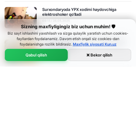
Surxondaryoda YPX xodimi haydovchiga
elektroshoker qo‘lladi
09:15 / 26.05.2025
Sizning maxfiyligingiz biz uchun muhim! 🛡
Biz sayt ishlashini yaxshilash va sizga qulaylik yaratish uchun cookies-
fayllardan foydalanamiz. Davom etish orqali siz cookies-dan
Yer maydonlarini sotish bilan bog‘liq firibgarlik
foydalanishga rozilik bildirasiz.
Maxfiylik siyosati Kun.uz
holatlari aniqlandi
08:42 / 26.05.2025
Qabul qilish
❌ Bekor qilish
Ichki ishlar organlariga ishga kiritib
qo‘ymoqchi bo‘lgan shaxslar ushlandi
Ўзбекча
08:37 / 26.05.2025
O'zbekcha
Русский
English