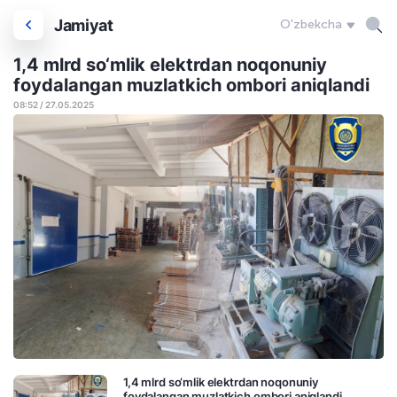
Jamiyat
O'zbekcha
1,4 mlrd so‘mlik elektrdan noqonuniy
foydalangan muzlatkich ombori aniqlandi
08:52 / 27.05.2025
1,4 mlrd so‘mlik elektrdan noqonuniy
foydalangan muzlatkich ombori aniqlandi