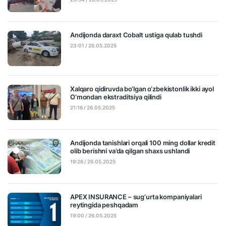
Andijonda daraxt Cobalt ustiga qulab tushdi
23:01 / 26.05.2025
Xalqaro qidiruvda bo‘lgan o‘zbekistonlik ikki ayol
O‘mondan ekstraditsiya qilindi
21:16 / 26.05.2025
Andijonda tanishlari orqali 100 ming dollar kredit
olib berishni va’da qilgan shaxs ushlandi
19:26 / 26.05.2025
APEX INSURANCE – sug‘urta kompaniyalari
reytingida peshqadam
19:00 / 26.05.2025