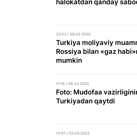
halokatdan qanday saboq
23:53 / 06.03.2023
Turkiya moliyaviy muamm
Rossiya bilan «gaz habi»
mumkin
11:18 / 06.03.2023
Foto: Mudofaa vazirligini
Turkiyadan qaytdi
15:51 / 03.03.2023