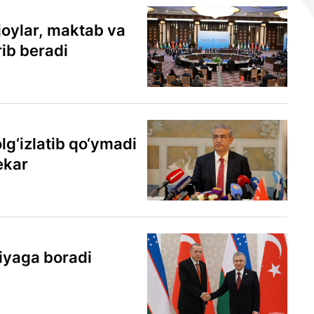
joylar, maktab va
rib beradi
olg‘izlatib qo‘ymadi
Bekar
iyaga boradi