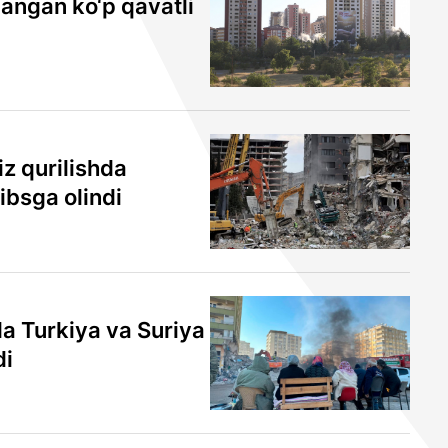
langan ko‘p qavatli
iz qurilishda
bsga olindi
a Turkiya va Suriya
di