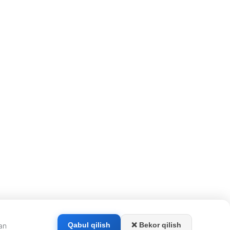
❌ Bekor qilish
Qabul qilish
dan