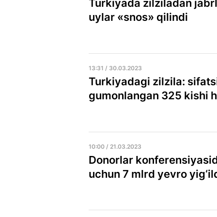
Turkiyada zilziladan jabr
uylar «snos» qilindi
13:31 / 30.03.2023
Turkiyadagi zilzila: sifats
gumonlangan 325 kishi hi
10:00 / 21.03.2023
Donorlar konferensiyasid
uchun 7 mlrd yevro yig‘il