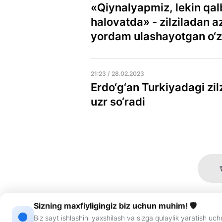
«Qiynalyapmiz, lekin qal
halovatda» - zilziladan 
yordam ulashayotgan o‘z
21:23 / 28.02.2023
Erdo‘g‘an Turkiyadagi zil
uzr so‘radi
Sizning maxfiyligingiz biz uchun muhim! 🛡
Biz sayt ishlashini yaxshilash va sizga qulaylik yaratish u