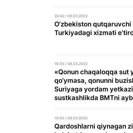
20:42 / 08.03.2023
O‘zbekiston qutqaruvchi i
Turkiyadagi xizmati e’tiro
18:35 / 08.03.2023
«Qonun chaqaloqqa sut y
qo‘ymasa, qonunni buzish
Suriyaga yordam yetkaz
sustkashlikda BMTni ay
10:50 / 08.03.2023
Qardoshlarni qiynagan zil