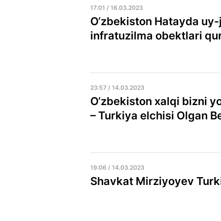
17:01 / 16.03.2023
O‘zbekiston Hatayda uy-
infratuzilma obektlari qu
23:57 / 14.03.2023
O‘zbekiston xalqi bizni y
– Turkiya elchisi Olgan 
19:06 / 14.03.2023
Shavkat Mirziyoyev Turk