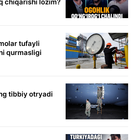
 chiqarishi lozim?
olar tufayli
ni qurmasligi
ng tibbiy otryadi