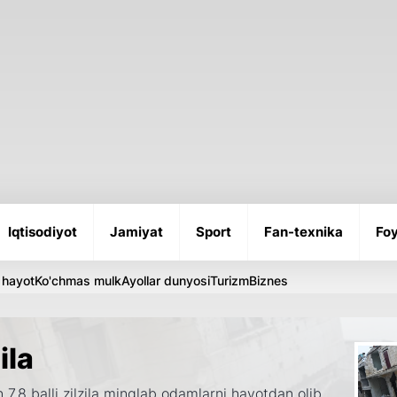
Iqtisodiyot
Jamiyat
Sport
Fan-texnika
Foy
 hayot
Ko'chmas mulk
Ayollar dunyosi
Turizm
Biznes
ila
 7,8 balli zilzila minglab odamlarni hayotdan olib