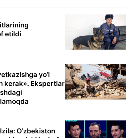
tlarining
f etildi
etkazishga yo‘l
 kerak». Ekspertlar
ishdagi
blamoqda
zila: O‘zbekiston