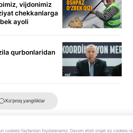
bimiz, vijdonimiz
aziyat chekkanlarga
bek ayoli
zila qurbonlaridan
Ko‘proq yangiliklar
chun cookies-fayllardan foydalanamiz. Davom etish orqali siz cookies-