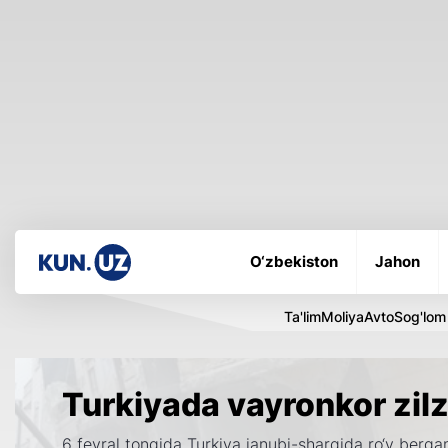
O‘zbekiston
Jahon
Ta'lim
Moliya
Avto
Sog'lom
Turkiyada vayronkor zilz
6 fevral tongida Turkiya janubi-sharqida ro‘y bergan