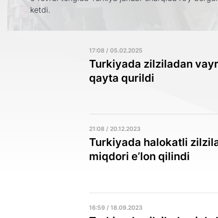
ketdi.
17:08 / 05.02.2025
Turkiyada zilziladan vay
qayta qurildi
21:08 / 20.12.2023
Turkiyada halokatli zilzil
miqdori e’lon qilindi
16:59 / 18.09.2023