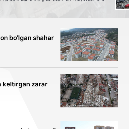
ron bo‘lgan shahar
a keltirgan zarar