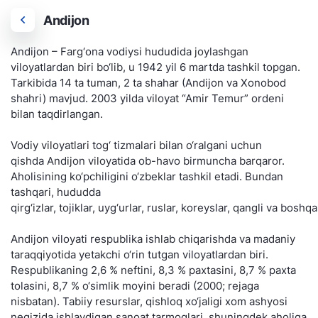
Andijon
Andijon – Farg‘ona vodiysi hududida joylashgan
viloyatlardan biri bo‘lib, u 1942 yil 6 martda tashkil topgan.
Tarkibida 14 ta tuman, 2 ta shahar (Andijon va Xonobod
shahri) mavjud. 2003 yilda viloyat “Amir Temur” ordeni
bilan taqdirlangan.
Vodiy viloyatlari tog‘ tizmalari bilan o‘ralgani uchun
qishda Andijon viloyatida ob-havo birmuncha barqaror.
Aholisining ko‘pchiligini o‘zbeklar tashkil etadi. Bundan
tashqari, hududda
qirg‘izlar, tojiklar, uyg‘urlar, ruslar, koreyslar, qangli va bo
Andijon viloyati respublika ishlab chiqarishda va madaniy
taraqqiyotida yetakchi o‘rin tutgan viloyatlardan biri.
Respublikaning 2,6 % neftini, 8,3 % paxtasini, 8,7 % paxta
tolasini, 8,7 % o‘simlik moyini beradi (2000; rejaga
nisbatan). Tabiiy resurslar, qishloq xo‘jaligi xom ashyosi
negizida ishlaydigan sanoat tarmoqlari, shuningdek aholiga