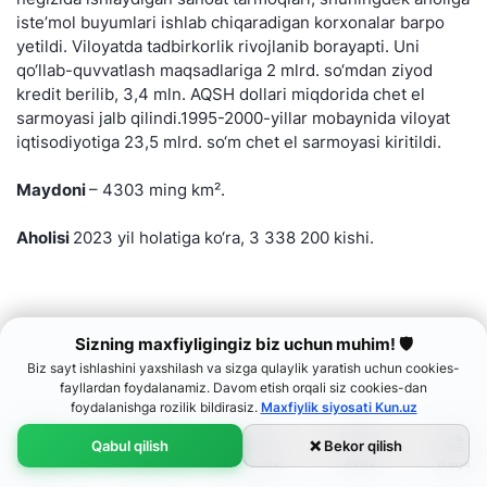
iste’mol buyumlari ishlab chiqaradigan korxonalar barpo
yetildi. Viloyatda tadbirkorlik rivojlanib borayapti. Uni
qo‘llab-quvvatlash maqsadlariga 2 mlrd. so‘mdan ziyod
kredit berilib, 3,4 mln. AQSH dollari miqdorida chet el
sarmoyasi jalb qilindi.1995-2000-yillar mobaynida viloyat
iqtisodiyotiga 23,5 mlrd. so‘m chet el sarmoyasi kiritildi.
Maydoni
– 4303 ming km².
Aholisi
2023 yil holatiga ko‘ra, 3 338 200 kishi.
Sizning maxfiyligingiz biz uchun muhim! 🛡
Biz sayt ishlashini yaxshilash va sizga qulaylik yaratish uchun cookies-
fayllardan foydalanamiz. Davom etish orqali siz cookies-dan
foydalanishga rozilik bildirasiz.
Maxfiylik siyosati Kun.uz
Qabul qilish
❌ Bekor qilish
Audio
Bosh sahifa
Menyu
Lenta
Ko‘rsatuvlar