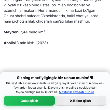
viloyati o‘z kasbining ustasi bo‘lmish bog‘bonlar va
uzumchilar makoni. Hunarmandchilik markazi bo‘lgan
Chust shahri nafaqat O‘zbekistonda, balki chet yellarda
ham pichoq ishlab chiqarish san’ati bilan mashhur.
Maydoni
7,44 ming km².
Aholisi
3 mln kishi (2023).
Sizning maxfiyligingiz biz uchun muhim! 🛡
Biz sayt ishlashini yaxshilash va sizga qulaylik yaratish uchun cookies-
fayllardan foydalanamiz. Davom etish orqali siz cookies-dan
foydalanishga rozilik bildirasiz.
Maxfiylik siyosati Kun.uz
Qabul qilish
❌ Bekor qilish
Audio
Bosh sahifa
Menyu
Lenta
Ko‘rsatuvlar