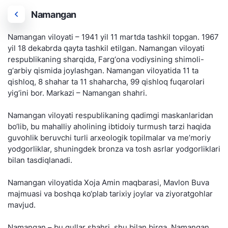
Namangan
Namangan viloyati – 1941 yil 11 martda tashkil topgan. 1967
yil 18 dekabrda qayta tashkil etilgan. Namangan viloyati
respublikaning sharqida, Farg‘ona vodiysining shimoli-
g‘arbiy qismida joylashgan. Namangan viloyatida 11 ta
qishloq, 8 shahar ta 11 shaharcha, 99 qishloq fuqarolari
yig‘ini bor. Markazi – Namangan shahri.
Namangan viloyati respublikaning qadimgi maskanlaridan
bo‘lib, bu mahalliy aholining ibtidoiy turmush tarzi haqida
guvohlik beruvchi turli arxeologik topilmalar va me’moriy
yodgorliklar, shuningdek bronza va tosh asrlar yodgorliklari
bilan tasdiqlanadi.
Namangan viloyatida Xoja Amin maqbarasi, Mavlon Buva
majmuasi va boshqa ko‘plab tarixiy joylar va ziyoratgohlar
mavjud.
Namangan – bu gullar shahri, shu bilan birga, Namangan