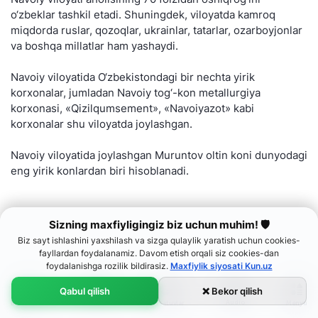
o‘zbeklar tashkil etadi. Shuningdek, viloyatda kamroq
miqdorda ruslar, qozoqlar, ukrainlar, tatarlar, ozarboyjonlar
va boshqa millatlar ham yashaydi.
Navoiy viloyatida O‘zbekistondagi bir nechta yirik
korxonalar, jumladan Navoiy tog‘-kon metallurgiya
korxonasi, «Qizilqumsement», «Navoiyazot» kabi
korxonalar shu viloyatda joylashgan.
Navoiy viloyatida joylashgan Muruntov oltin koni dunyodagi
eng yirik konlardan biri hisoblanadi.
Sizning maxfiyligingiz biz uchun muhim! 🛡
Biz sayt ishlashini yaxshilash va sizga qulaylik yaratish uchun cookies-
fayllardan foydalanamiz. Davom etish orqali siz cookies-dan
foydalanishga rozilik bildirasiz.
Maxfiylik siyosati Kun.uz
Qabul qilish
❌ Bekor qilish
Audio
Bosh sahifa
Menyu
Lenta
Ko‘rsatuvlar