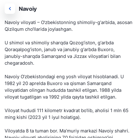
Navoiy
Navoiy viloyati – O‘zbekistonning shimoliy-g‘arbida, asosan
Qizilqum cho‘llarida joylashgan.
U shimol va shimoliy sharqda Qozog‘iston, g‘arbda
Qoraqalpog‘iston, janub va janubiy g‘arbda Buxoro,
janubiy-sharqda Samarqand va Jizzax viloyatlari bilan
chegaradosh.
Navoiy O‘zbekistondagi eng yosh viloyat hisoblanadi. U
1982 yil 20 aprelda Buxoro va qisman Samarqand
viloyatidan olingan hududda tashkil etilgan. 1988 yilda
viloyat tugatilgan va 1992 yilda qayta tashkil etilgan.
Viloyat hududi 111 kilometr kvadrat bo‘lib, aholisi 1 mln 65
ming kishi (2023 yil 1 iyul holatiga).
Viloyatda 8 ta tuman bor. Ma’muriy markazi Navoiy shahri.
Navoiy viloyati aholisining 70 foizidan oshiqrog‘ini