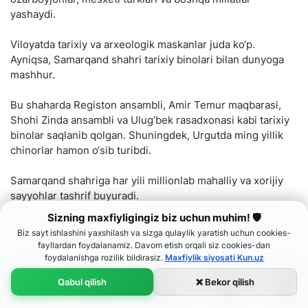
yashaydi.
Viloyatda tarixiy va arxeologik maskanlar juda ko‘p.
Ayniqsa, Samarqand shahri tarixiy binolari bilan dunyoga
mashhur.
Bu shaharda Registon ansambli, Amir Temur maqbarasi,
Shohi Zinda ansambli va Ulug‘bek rasadxonasi kabi tarixiy
binolar saqlanib qolgan. Shuningdek, Urgutda ming yillik
chinorlar hamon o‘sib turibdi.
Samarqand shahriga har yili millionlab mahalliy va xorijiy
sayyohlar tashrif buyuradi.
Sizning maxfiyligingiz biz uchun muhim! 🛡
Biz sayt ishlashini yaxshilash va sizga qulaylik yaratish uchun cookies-
fayllardan foydalanamiz. Davom etish orqali siz cookies-dan
foydalanishga rozilik bildirasiz.
Maxfiylik siyosati Kun.uz
Qabul qilish
❌ Bekor qilish
Audio
Bosh sahifa
Menyu
Lenta
Ko‘rsatuvlar