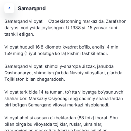
Samarqand
Samarqand viloyati – O‘zbekistonning markazida, Zarafshon
daryosi vodiysida joylashgan. U 1938 yil 15 yanvar kuni
tashkil etilgan.
Viloyat hududi 16,8 kilometr kvadrat bo‘lib, aholisi 4 mln
159 ming (1 iyul holatiga ko‘ra) kishini tashkil etadi.
Samarqand viloyati shimoliy-sharqda Jizzax, janubda
Qashqadaryo, shimoliy-g‘arbda Navoiy viloyatlari, g‘arbda
Tojikiston bilan chegaradosh.
Viloyat tarkibida 14 ta tuman, to‘rtta viloyatga bo‘ysunuvchi
shahar bor. Markaziy Osiyodagi eng qadimiy shaharlardan
biri bo‘lgan Samarqand viloyat markazi hisoblanadi.
Viloyat aholisi asosan o‘zbeklardan (88 foiz) iborat. Shu
bilan birga bu viloyatda tojiklar, ruslar, ukrainlar,
ozarboyjonlar, mesxeti turklari va boshqa millatlar