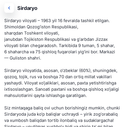
Sirdaryo
Sirdaryo viloyati – 1963 yil 16 fevralda tashkil etilgan.
Shimoldan Qozog‘iston Respublikasi,
sharqdan Toshkent viloyati,
janubdan Tojikiston Respublikasi va g‘arbdan Jizzax
viloyati bilan chegaradosh. Tarkibida 9 tuman, 5 shahar,
6 shaharcha va 75 qishloq fuqarolari yig‘ini bor. Markazi
— Guliston shahri.
Sirdaryo viloyatida, asosan, o‘zbeklar (60%), shuningdek,
qozoq, tojik, rus va boshqa 70 dan ortiq millat vakillari
yashaydi. Viloyat xo‘jaliklari, asosan, paxta yetishtirishga
ixtisoslashgan. Sanoati paxtani va boshqa qishloq xo‘jaligi
mahsulotlarini qayta ishlashga qaratilgan.
Siz mintaqaga baliq ovi uchun borishingiz mumkin, chunki
Sirdaryoda juda ko‘p baliqlar uchraydi – yirik zog‘orabaliq
va xumbosh baliqdan tortib ilonbaliq va sudaklargacha!
Sirdaryo – unutilmas xushbo‘y hidi va shirin ta’ mi bilan