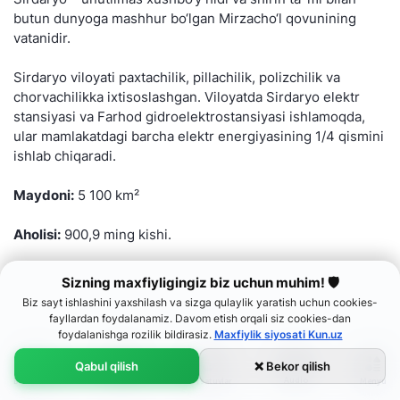
butun dunyoga mashhur bo‘lgan Mirzacho‘l qovunining
vatanidir.
Sirdaryo viloyati paxtachilik, pillachilik, polizchilik va
chorvachilikka ixtisoslashgan. Viloyatda Sirdaryo elektr
stansiyasi va Farhod gidroelektrostansiyasi ishlamoqda,
ular mamlakatdagi barcha elektr energiyasining 1/4 qismini
ishlab chiqaradi.
Maydoni:
5 100 km²
Aholisi:
900,9 ming kishi.
Sizning maxfiyligingiz biz uchun muhim! 🛡
Biz sayt ishlashini yaxshilash va sizga qulaylik yaratish uchun cookies-
fayllardan foydalanamiz. Davom etish orqali siz cookies-dan
foydalanishga rozilik bildirasiz.
Maxfiylik siyosati Kun.uz
Qabul qilish
❌ Bekor qilish
Audio
Bosh sahifa
Menyu
Lenta
Ko‘rsatuvlar