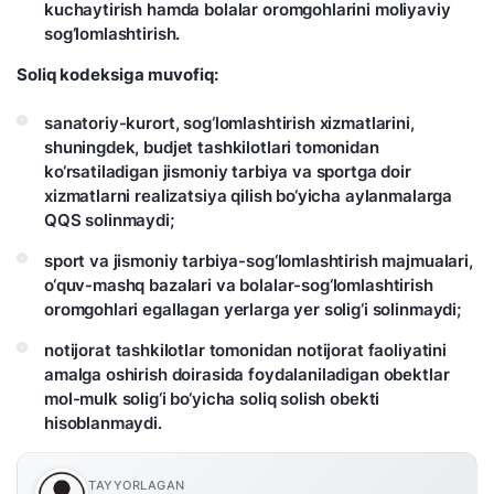
kuchaytirish hamda bolalar oromgohlarini moliyaviy
sog‘lomlashtirish.
Soliq kodeksiga muvofiq:
sanatoriy-kurort, sog‘lomlashtirish xizmatlarini,
shuningdek, budjet tashkilotlari tomonidan
ko‘rsatiladigan jismoniy tarbiya va sportga doir
xizmatlarni realizatsiya qilish bo‘yicha aylanmalarga
QQS solinmaydi;
sport va jismoniy tarbiya-sog‘lomlashtirish majmualari,
o‘quv-mashq bazalari va bolalar-sog‘lomlashtirish
oromgohlari egallagan yerlarga yer solig‘i solinmaydi;
notijorat tashkilotlar tomonidan notijorat faoliyatini
amalga oshirish doirasida foydalaniladigan obektlar
mol-mulk solig‘i bo‘yicha soliq solish obekti
hisoblanmaydi.
TAYYORLAGAN