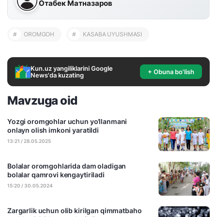
Отабек Матназаров
#
OROMGOH
#
KASABA UYUSHMASI
Kun.uz yangiliklarini Google
+ Obuna bo'lish
News'da kuzating
Mavzuga oid
Yozgi oromgohlar uchun yo‘llanmani
onlayn olish imkoni yaratildi
13:21 / 28.05.2025
Bolalar oromgohlarida dam oladigan
bolalar qamrovi kengaytiriladi
15:20 / 30.05.2024
Zargarlik uchun olib kirilgan qimmatbaho