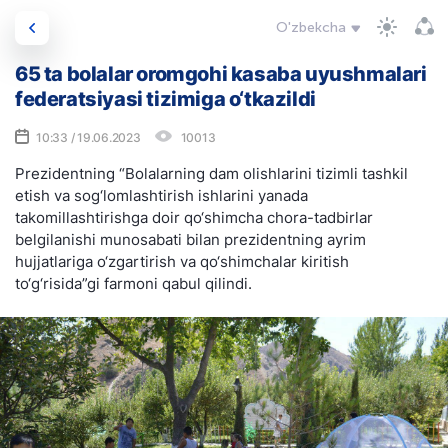
O'zbekcha
65 ta bolalar oromgohi kasaba uyushmalari
federatsiyasi tizimiga o‘tkazildi
10:33 / 19.06.2023
10013
Prezidentning “Bolalarning dam olishlarini tizimli tashkil
etish va sog‘lomlashtirish ishlarini yanada
takomillashtirishga doir qo‘shimcha chora-tadbirlar
belgilanishi munosabati bilan prezidentning ayrim
hujjatlariga o‘zgartirish va qo‘shimchalar kiritish
to‘g‘risida”gi farmoni qabul qilindi.