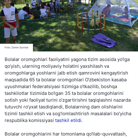
Foto: Zomin Sunrise
Bolalar oromgohlari faoliyatini yagona tizim asosida yo‘lga
qo‘yish, ularning moliyaviy holatini yaxshilash va
oromgohlarga yoshlarni jalb etish qamrovini kengaytirish
maqsadida 65 ta bolalar oromgohlari O‘zbekiston kasaba
uyushmalari federatsiyasi tizimiga o‘tkazilib, boshqa
tashkilotlar tizimida bo‘lgan 35 ta bolalar oromgohlarini
sotish yoki faoliyat turini o‘zgartirishni taqiqlashni nazarda
tutuvchi ro‘yxat tasdiqlandi, Bolalarning dam olishlarini
tizimli tashkil etish va sog‘lomlashtirish masalalari bo‘yicha
respublika komissiyasi
tashkil etildi
.
Bolalar oromgohlarini har tomonlama qo‘llab-quvvatlash,