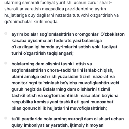
ularning samarali faoliyat yuritishi uchun zarur shart-
sharoitlar yaratish maqsadida prezidentning ayrim
hujjatlariga quyidagilarni nazarda tutuvchi o‘zgartirish va
qo‘shimchalar kiritilmoqda:
ayrim bolalar sog‘lomlashtirish oromgohlari O‘zbekiston
kasaba uyushmalari federatsiyasi balansiga
o‘tkazilganligi hamda ayrimlarini sotish yoki faoliyat
turini o‘zgartirish taqiqlangani;
bolalarning dam olishini tashkil etish va
sog‘lomlashtirish chora-tadbirlarini ishlab chiqish,
ularni amalga oshirish yuzasidan tizimli nazorat va
monitoringni ta’minlash bo‘yicha muvofiqlashtiruvchi
guruh negizida Bolalarning dam olishlarini tizimli
tashkil etish va sog‘lomlashtirish masalalari bo‘yicha
respublika komissiyasi tashkil etilgani munosabati
bilan qonunchilik hujjatlarini muvofiqlashtirish;
ta’til paytlarida bolalarning maroqli dam olishlari uchun
qulay imkoniyatlar yaratish, ijtimoiy himoyani