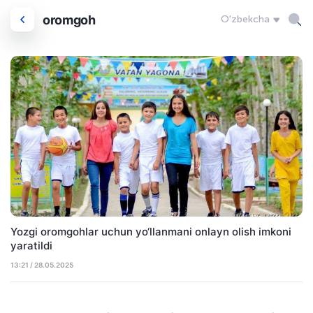
oromgoh
O'zbekcha
Yozgi oromgohlar uchun yo‘llanmani onlayn olish imkoni
yaratildi
13:21 / 28.05.2025