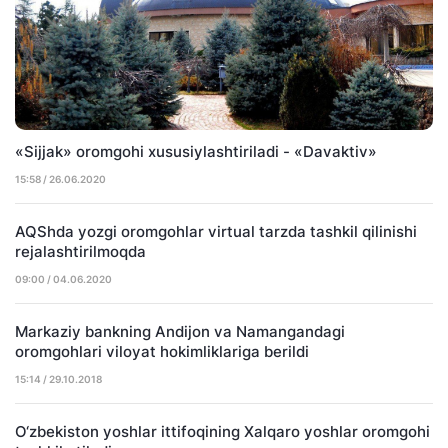
«Sijjak» oromgohi xususiylashtiriladi - «Davaktiv»
15:58 / 26.06.2020
AQShda yozgi oromgohlar virtual tarzda tashkil qilinishi
rejalashtirilmoqda
09:00 / 04.06.2020
Markaziy bankning Andijon va Namangandagi
oromgohlari viloyat hokimliklariga berildi
15:14 / 29.10.2018
O‘zbekiston yoshlar ittifoqining Xalqaro yoshlar oromgohi