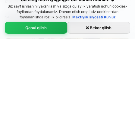
17:01 / 05.07.2017
Biz sayt ishlashini yaxshilash va sizga qulaylik yaratish uchun cookies-
fayllardan foydalanamiz. Davom etish orqali siz cookies-dan
"Porloq kelajak" oromgohi bolalarni chorlaydi
foydalanishga rozilik bildirasiz.
Maxfiylik siyosati Kun.uz
16:30 / 03.07.2017
Qabul qilish
❌ Bekor qilish
Ўзбекча
O'zbekcha
Русский
English
Oromgohga jalb qilinmagan bolalar nima bilan mashg‘ul
bo‘ladi?
19:30 / 15.06.2017