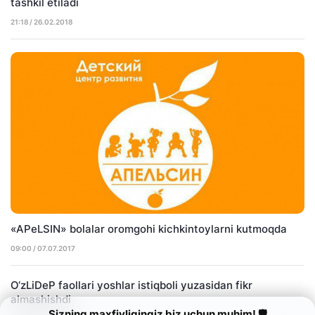
tashkil etiladi
21:18 / 26.02.2018
«APeLSIN» bolalar oromgohi kichkintoylarni kutmoqda
09:00 / 07.07.2017
O‘zLiDeP faollari yoshlar istiqboli yuzasidan fikr
almashishdi
Sizning maxfiyligingiz biz uchun muhim! 🛡