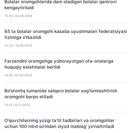
Bolalar oromgohlarida dam oladigan bolalar qamrovi
kengaytiriladi
15:20 / 30.05.2024
65 ta bolalar oromgohi kasaba uyushmalari federatsiyasi
tizimiga o‘tkazildi
10:33 / 19.06.2023
Farzandini oromgohga yuborayotgan ota-onalarga
huquqiy eslatmalar berildi
18:29 / 30.05.2023
Bo‘stonliq tumanida xalqaro bolalar sog‘lomlashtirish
oromgohi barpo etiladi
10:12 / 22.11.2022
O‘quvchilarning yozgi ta’til tadbirlari va oromgohlar
uchun 100 mlrd so‘mdan ziyod mablag‘ yo‘naltiriladi