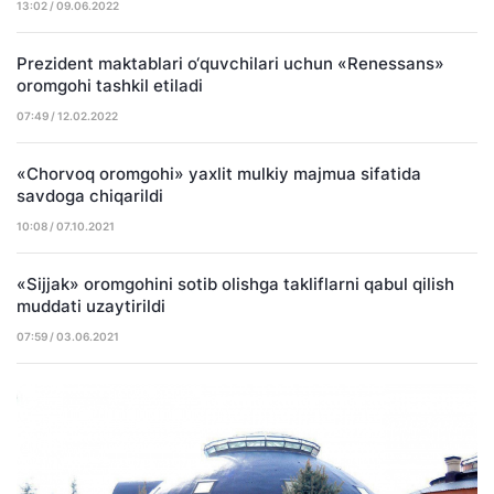
13:02 / 09.06.2022
Prezident maktablari o‘quvchilari uchun «Renessans»
oromgohi tashkil etiladi
07:49 / 12.02.2022
«Chorvoq oromgohi» yaxlit mulkiy majmua sifatida
savdoga chiqarildi
10:08 / 07.10.2021
«Sijjak» oromgohini sotib olishga takliflarni qabul qilish
muddati uzaytirildi
07:59 / 03.06.2021